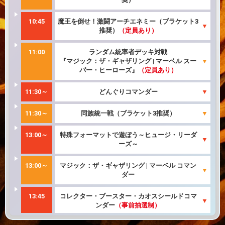
10:45
魔王を倒せ！激闘アーチエネミー（ブラケット3
推奨）
（定員あり）
11:00
ランダム統率者デッキ対戦
『マジック：ザ・ギャザリング | マーベル スー
パー・ヒーローズ』
（定員あり）
11:30～
どんぐりコマンダー
11:30～
同族統一戦（ブラケット3推奨）
13:00～
特殊フォーマットで遊ぼう～ヒュージ・リーダ
ーズ～
13:00～
マジック：ザ・ギャザリング | マーベル コマン
ダー
13:45
コレクター・ブースター・カオスシールドコマ
ンダー
（事前抽選制）