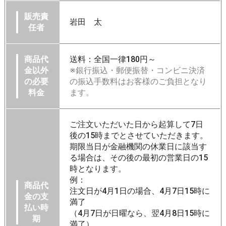
販売責
岩田 太
任者
商品代
送料：全国一律180円～
金以外
※銀行振込・郵便振替・コンビニ決済
の必要
の振込手数料はお客様のご負担となり
料金
ます。
ご注文いただいた日から起算して7日
後の15時までとさせていただきます。
期限当日が金融機関の休業日に該当す
る場合は、その後の最初の営業日の15
時となります。
例：
商品代
注文日が4月1日の場合、4月7日15時に
金の支
満了
払い時
（4月7日が日曜なら、翌4月8日15時に
期
満了）