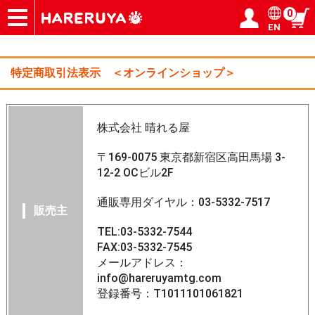
0
EN
ショップ
買取
記事
デッキ検索
デッキ構築
選手一覧
店舗一覧
イベント
ヘルプ
お問い合わせ
ログイン／会員登録
マイページ
特定商取引法表示 ＜オンラインショップ＞
株式会社 晴れる屋
〒169-0075 東京都新宿区高田馬場 3-
12-2 OCビル2F
通販専用ダイヤル：03-5332-7517
販売主
TEL:03-5332-7544
FAX:03-5332-7545
メールアドレス：
info@hareruyamtg.com
登録番号：T1011101061821