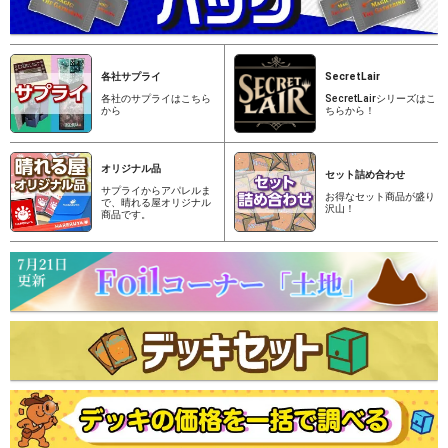
各社サプライ
SecretLair
各社のサプライはこちら
SecretLairシリーズはこ
から
ちらから！
オリジナル品
セット詰め合わせ
サプライからアパレルま
お得なセット商品が盛り
で、晴れる屋オリジナル
沢山！
商品です。