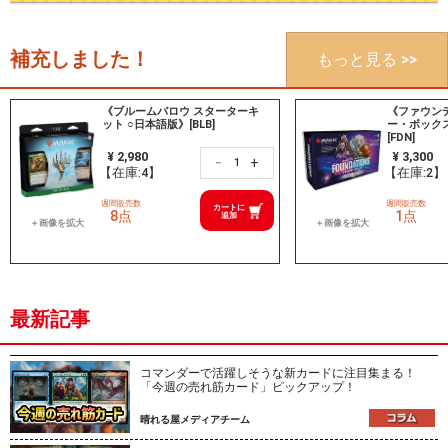
補充しました！
もっと見る >>
《ブルームバロウ スターターキ
《ファウン
ット ○日本語版》[BLB]
ー・ボック
[FDN]
¥ 2,980
¥ 3,300
+
－
【在庫:4】
【在庫:2】
週間販売数
週間販売数
カートに
8点
1点
追加
最新記事
コマンダーで活躍しそうな新カードに注目集まる！
「今週の売れ筋カード」ピックアップ！
晴れる屋メディアチーム