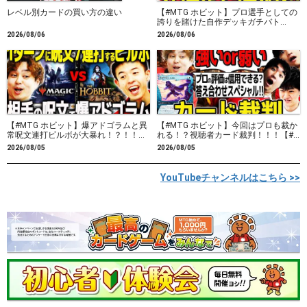
レベル別カードの買い方の違い
【#MTG ホビット】プロ選手としての
誇りを賭けた自作デッキガチバト
ル！！ボロス装備vsドラゴンアグロ新
2026/08/06
2026/08/06
スタンダード対戦！！！【#MTGxThe
Hobbit】
【#MTG ホビット】爆アドゴラムと異
【#MTG ホビット】今回はプロも裁か
常呪文連打ビルボが大暴れ！？！！
れる！？視聴者カード裁判！！！【#M
オルゾフゴラムvsビルボ＆ガンダルフ
TGxTheHobbit】
2026/08/05
2026/08/05
【#MTGxTheHobbit】
YouTubeチャンネルはこちら >>