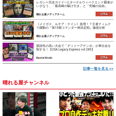
レガシー完全ガイド―エターナルウィークエンド覇者が
いざなう、「最高峰の駆け引き」と「究極の自由」
晴れる屋メディアチーム
《メイガス、ルチア・ケイン》急増！？王者ティムク
ラ躍動の『第15期コマンダー神決定戦』徹底分析
晴れる屋メディアチーム
競技性の高い大会で「ディミーアテンポ」が車社会を
制する！【USA Legacy Express vol.280】
Kenta Hiroki
記事一覧を見る >>
晴れる屋チャンネル