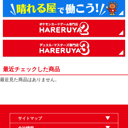
最近チェックした商品
最近見た商品はありません。
サイトマップ
オンラインショップ
買取
記事
選手一覧
デッキ検索
デッキ構築
イベント・大会
店舗のご案内
お問い合わせ
ヘルプ
FAQ