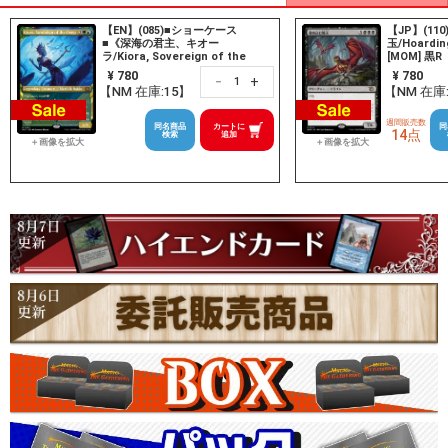
【EN】(085)■ショーケース
【JP】(11
■《深海の君主、キオー
玉/Hoardin
ラ/Kiora, Sovereign of the
[MOM] 黒R
Deep》[MAT-BF] 金R
¥ 780
¥ 780
+
－
【NM 在庫:15】
【NM 在庫
週間販売数
同名商品
カートに
同
14点
検索
追加