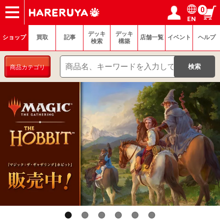
0
EN
ショップ
買取
記事
デッキ検索
デッキ構築
選手一覧
店舗一覧
イベント
ヘルプ
お問い合わせ
ログイン／会員登録
マイページ
デッキ
デッキ
ショップ
買取
記事
店舗一覧
イベント
ヘルプ
検索
構築
商品カテゴリ