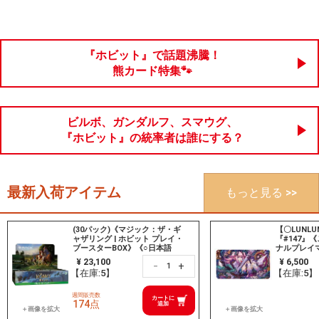
『ホビット』で話題沸騰！
熊カード特集🐾
ビルボ、ガンダルフ、スマウグ、
『ホビット』の統率者は誰にする？
最新入荷アイテム
もっと見る >>
(30パック)《マジック：ザ・ギ
【〇LUNL
ャザリング | ホビット プレイ・
『#147』
ブースターBOX》《○日本語
ナルプレイマ
版》[HOB]
版）》
¥ 23,100
¥ 6,500
+
－
【在庫:5】
【在庫:5】
週間販売数
カートに
174点
追加