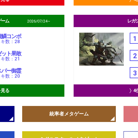
ゲーム
レガ
2026/07/24~
殖鱗コンボ
1
キ数：28
ゼット果敢
2
キ数：21
スパー御霊
3
キ数：20
を見る
4
統率者メタゲーム