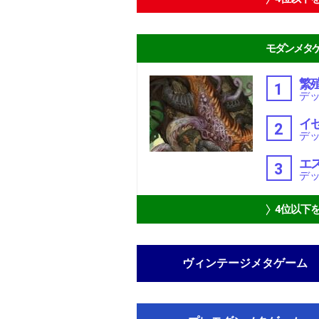
モダンメタ
繁
1
デッ
イ
2
デッ
エ
3
デッ
4位以下
ヴィンテージメタゲーム