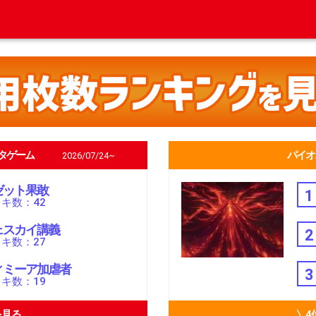
タゲーム
パイオ
2026/07/24~
ゼット果敢
1
キ数：42
ェスカイ講義
2
キ数：27
ィミーア加虐者
3
キ数：19
を見る
4