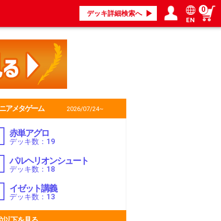
0
デッキ詳細検索へ
EN
ログイン／会員登録
マイページ
ニアメタゲーム
2026/07/24~
赤単アグロ
デッキ数：19
パルヘリオンシュート
デッキ数：18
イゼット講義
デッキ数：13
位以下を見る