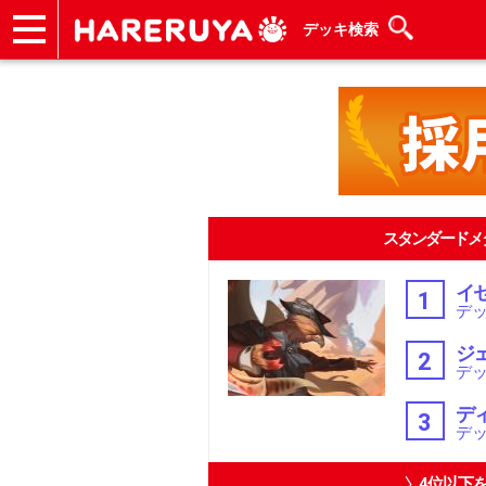
デッキ検索
ショップ
買取
記事
デッキ検索
デッキ構築
選手一覧
店舗一覧
イベント
ヘルプ
お問い合わせ
スタンダードメ
イ
1
デッ
ジ
2
デッ
デ
3
デッ
4位以下