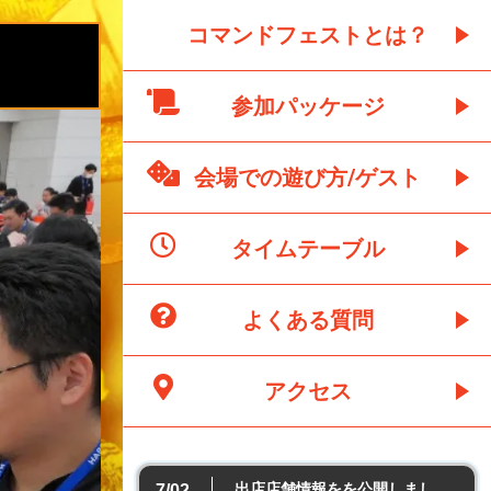
コマンドフェストとは？
参加パッケージ
会場での遊び方/ゲスト
タイムテーブル
よくある質問
アクセス
出店店舗情報をを公開しまし
7/02