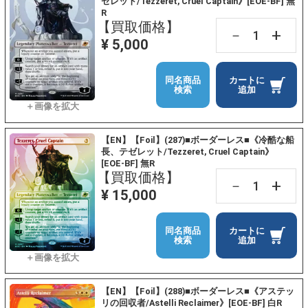
ゼレット/Tezzeret, Cruel Captain》[EOE-BF] 無
R
【買取価格】
+
－
¥ 5,000
同名商品
カートに
検索
追加
【EN】【Foil】(287)■ボーダーレス■《冷酷な船
長、テゼレット/Tezzeret, Cruel Captain》
[EOE-BF] 無R
【買取価格】
+
－
¥ 15,000
同名商品
カートに
検索
追加
【EN】【Foil】(288)■ボーダーレス■《アステッ
リの回収者/Astelli Reclaimer》[EOE-BF] 白R