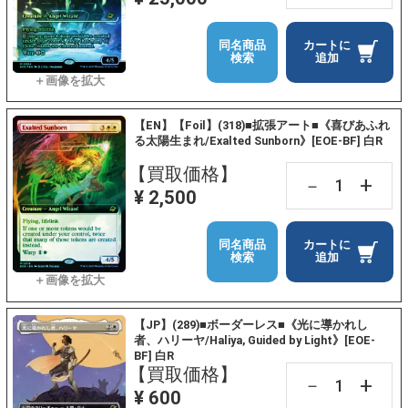
同名商品
カートに
検索
追加
【EN】【Foil】(318)■拡張アート■《喜びあふれ
る太陽生まれ/Exalted Sunborn》[EOE-BF] 白R
【買取価格】
+
－
¥ 2,500
同名商品
カートに
検索
追加
【JP】(289)■ボーダーレス■《光に導かれし
者、ハリーヤ/Haliya, Guided by Light》[EOE-
BF] 白R
【買取価格】
+
－
¥ 600