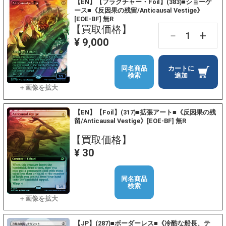
【EN】【フラクチャー・Foil】(383)■ショーケ
ース■《反因果の残留/Anticausal Vestige》
[EOE-BF] 無R
【買取価格】
+
－
¥ 9,000
同名商品
カートに
検索
追加
【EN】【Foil】(317)■拡張アート■《反因果の残
留/Anticausal Vestige》[EOE-BF] 無R
【買取価格】
¥ 30
同名商品
検索
【JP】(287)■ボーダーレス■《冷酷な船長、テ