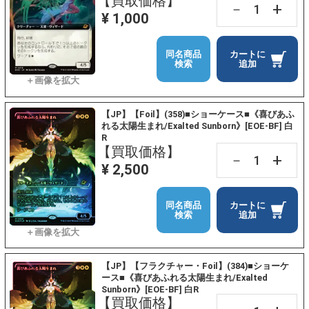
【買取価格】
+
－
¥ 1,000
同名商品
カートに
検索
追加
【JP】【Foil】(358)■ショーケース■《喜びあふ
れる太陽生まれ/Exalted Sunborn》[EOE-BF] 白
R
【買取価格】
+
－
¥ 2,500
同名商品
カートに
検索
追加
【JP】【フラクチャー・Foil】(384)■ショーケ
ース■《喜びあふれる太陽生まれ/Exalted
Sunborn》[EOE-BF] 白R
【買取価格】