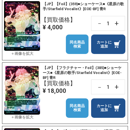
【JP】【Foil】(359)■ショーケース■《星原の歌
手/Starfield Vocalist》[EOE-BF] 青R
【買取価格】
+
－
¥ 4,000
同名商品
カートに
検索
追加
【JP】【フラクチャー・Foil】(385)■ショーケ
ース■《星原の歌手/Starfield Vocalist》[EOE-
BF] 青R
【買取価格】
+
－
¥ 18,000
同名商品
カートに
検索
追加