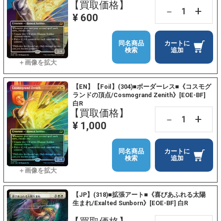
【買取価格】
+
－
¥ 600
同名商品
カートに
検索
追加
【EN】【Foil】(304)■ボーダーレス■《コスモグ
ランドの頂点/Cosmogrand Zenith》[EOE-BF]
白R
【買取価格】
+
－
¥ 1,000
同名商品
カートに
検索
追加
【JP】(318)■拡張アート■《喜びあふれる太陽
生まれ/Exalted Sunborn》[EOE-BF] 白R