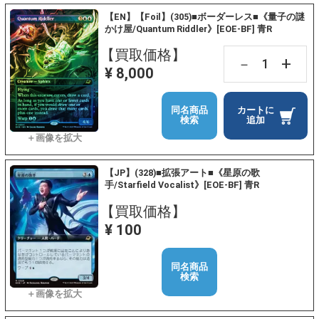
【EN】【Foil】(305)■ボーダーレス■《量子の謎
かけ屋/Quantum Riddler》[EOE-BF] 青R
【買取価格】
+
－
¥ 8,000
同名商品
カートに
検索
追加
【JP】(328)■拡張アート■《星原の歌
手/Starfield Vocalist》[EOE-BF] 青R
【買取価格】
¥ 100
同名商品
検索