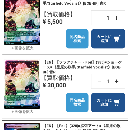
手/Starfield Vocalist》[EOE-BF] 青R
【買取価格】
+
－
¥ 5,500
同名商品
カートに
検索
追加
【EN】【フラクチャー・Foil】(385)■ショーケ
ース■《星原の歌手/Starfield Vocalist》[EOE-
BF] 青R
【買取価格】
+
－
¥ 30,000
同名商品
カートに
検索
追加
【EN】【Foil】(328)■拡張アート■《星原の歌