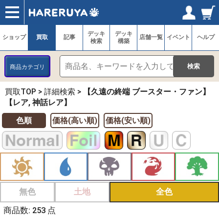
ショップ
買取
記事
デッキ検索
デッキ構築
選手一覧
店舗一覧
イベント
ヘルプ
お問い合わせ
ログイン／会員登録
マイページ
デッキ
デッキ
ショップ
買取
記事
店舗一覧
イベント
ヘルプ
検索
構築
商品カテゴリ
買取TOP
>
詳細検索
>
【久遠の終端 ブースター・ファン】
【レア, 神話レア】
色順
価格(高い順)
価格(安い順)
無色
土地
全色
商品数: 253 点