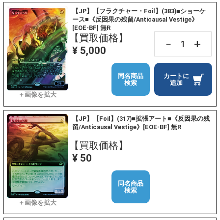
【JP】【フラクチャー・Foil】(383)■ショーケ
ース■《反因果の残留/Anticausal Vestige》
[EOE-BF] 無R
【買取価格】
+
－
¥ 5,000
同名商品
カートに
検索
追加
【JP】【Foil】(317)■拡張アート■《反因果の残
留/Anticausal Vestige》[EOE-BF] 無R
【買取価格】
¥ 50
同名商品
検索