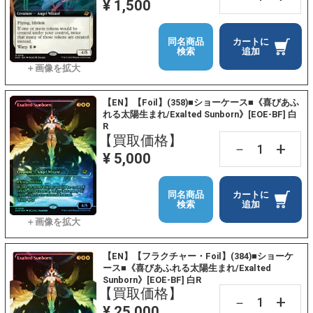
¥ 1,500
同名商品
カートに
検索
追加
【EN】【Foil】(358)■ショーケース■《喜びあふ
れる太陽生まれ/Exalted Sunborn》[EOE-BF] 白
R
【買取価格】
+
－
¥ 5,000
同名商品
カートに
検索
追加
【EN】【フラクチャー・Foil】(384)■ショーケ
ース■《喜びあふれる太陽生まれ/Exalted
Sunborn》[EOE-BF] 白R
【買取価格】
+
－
¥ 25,000