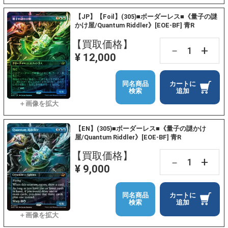
【JP】【Foil】(305)■ボーダーレス■《量子の謎
かけ屋/Quantum Riddler》[EOE-BF] 青R
【買取価格】
+
－
¥ 12,000
同名商品
カートに
検索
追加
【EN】(305)■ボーダーレス■《量子の謎かけ
屋/Quantum Riddler》[EOE-BF] 青R
【買取価格】
+
－
¥ 9,000
同名商品
カートに
検索
追加