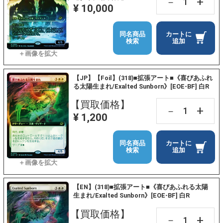
+
－
¥ 10,000
同名商品
カートに
検索
追加
【JP】【Foil】(318)■拡張アート■《喜びあふれ
る太陽生まれ/Exalted Sunborn》[EOE-BF] 白R
【買取価格】
+
－
¥ 1,200
同名商品
カートに
検索
追加
【EN】(318)■拡張アート■《喜びあふれる太陽
生まれ/Exalted Sunborn》[EOE-BF] 白R
【買取価格】
+
－