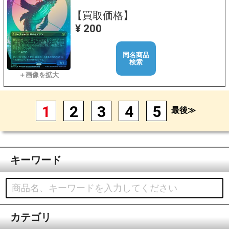
【買取価格】
¥ 200
同名商品
検索
1
2
3
4
5
最後≫
キーワード
カテゴリ