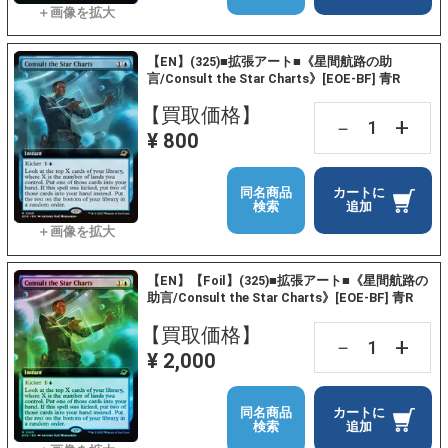
【EN】(325)■拡張アート■《星間航路の助
言/Consult the Star Charts》[EOE-BF] 青R
【買取価格】
+
－
¥ 800
同名商品
カートに
検索
追加
【EN】【Foil】(325)■拡張アート■《星間航路の
助言/Consult the Star Charts》[EOE-BF] 青R
【買取価格】
+
－
¥ 2,000
同名商品
カートに
検索
追加