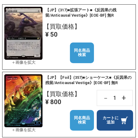
【JP】(317)■拡張アート■《反因果の残
留/Anticausal Vestige》[EOE-BF] 無R
【買取価格】
¥ 50
同名商品
検索
【JP】【Foil】(357)■ショーケース■《反因果の
残留/Anticausal Vestige》[EOE-BF] 無R
【買取価格】
+
－
¥ 800
同名商品
カートに
検索
追加