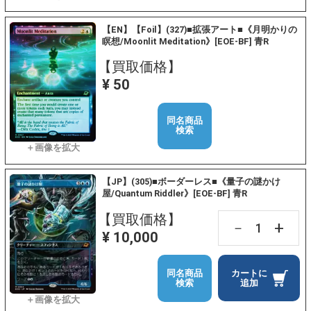
【EN】【Foil】(327)■拡張アート■《月明かりの
瞑想/Moonlit Meditation》[EOE-BF] 青R
【買取価格】
¥ 50
同名商品
検索
【JP】(305)■ボーダーレス■《量子の謎かけ
屋/Quantum Riddler》[EOE-BF] 青R
【買取価格】
+
－
¥ 10,000
同名商品
カートに
検索
追加