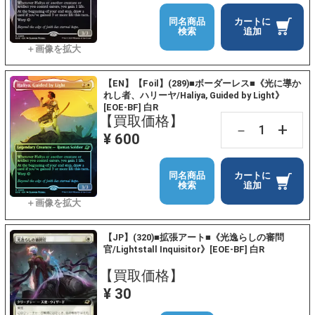
同名商品
カートに
検索
追加
【EN】【Foil】(289)■ボーダーレス■《光に導か
れし者、ハリーヤ/Haliya, Guided by Light》
[EOE-BF] 白R
【買取価格】
+
－
¥ 600
同名商品
カートに
検索
追加
【JP】(320)■拡張アート■《光逸らしの審問
官/Lightstall Inquisitor》[EOE-BF] 白R
【買取価格】
¥ 30