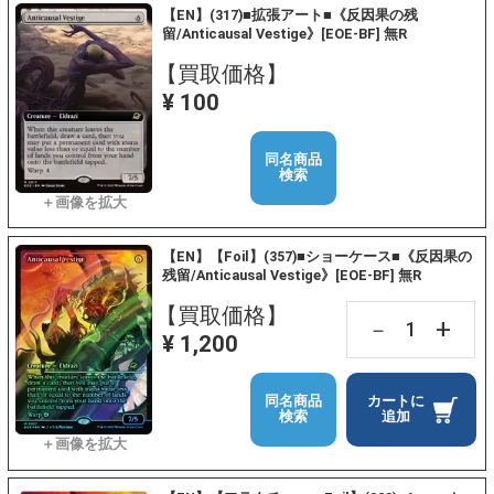
【EN】(317)■拡張アート■《反因果の残
留/Anticausal Vestige》[EOE-BF] 無R
【買取価格】
¥ 100
同名商品
検索
【EN】【Foil】(357)■ショーケース■《反因果の
残留/Anticausal Vestige》[EOE-BF] 無R
【買取価格】
+
－
¥ 1,200
同名商品
カートに
検索
追加