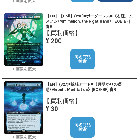
【EN】【Foil】(290)■ボーダーレス■《右腕、ム
メノン/Mm'menon, the Right Hand》[EOE-BF]
青R
【買取価格】
¥ 200
同名商品
検索
【EN】(327)■拡張アート■《月明かりの瞑
想/Moonlit Meditation》[EOE-BF] 青R
【買取価格】
¥ 30
同名商品
検索