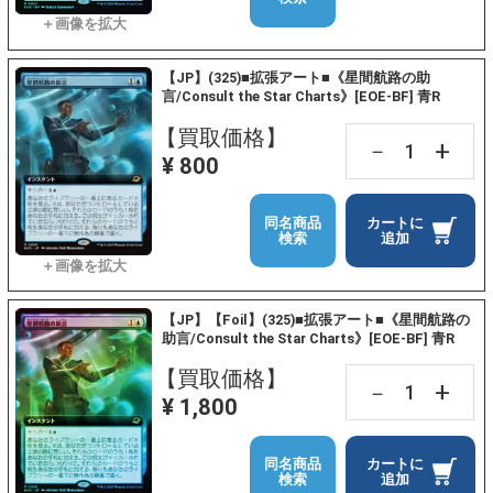
【JP】(325)■拡張アート■《星間航路の助
言/Consult the Star Charts》[EOE-BF] 青R
【買取価格】
+
－
¥ 800
同名商品
カートに
検索
追加
【JP】【Foil】(325)■拡張アート■《星間航路の
助言/Consult the Star Charts》[EOE-BF] 青R
【買取価格】
+
－
¥ 1,800
同名商品
カートに
検索
追加