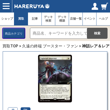
ショップ
買取
記事
デッキ検索
デッキ構築
選手一覧
店舗一覧
イベント
ヘルプ
お問い合わせ
ログイン／会員登録
マイページ
デッキ
デッキ
ショップ
買取
記事
店舗一覧
イベント
ヘルプ
検索
構築
商品カテゴリ
買取TOP
>
久遠の終端 ブースター・ファン
>
神話レア＆レア