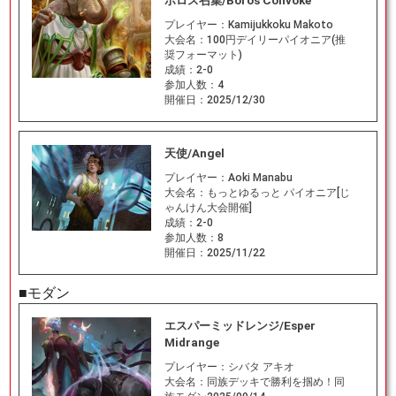
ボロス召集/Boros Convoke
プレイヤー：
Kamijukkoku Makoto
大会名：
100円デイリーパイオニア(推
奨フォーマット)
成績：
2-0
参加人数：
4
開催日：
2025/12/30
天使/Angel
プレイヤー：
Aoki Manabu
大会名：
もっとゆるっと パイオニア[じ
ゃんけん大会開催]
成績：
2-0
参加人数：
8
開催日：
2025/11/22
■モダン
エスパーミッドレンジ/Esper
Midrange
プレイヤー：
シバタ アキオ
大会名：
同族デッキで勝利を掴め！同