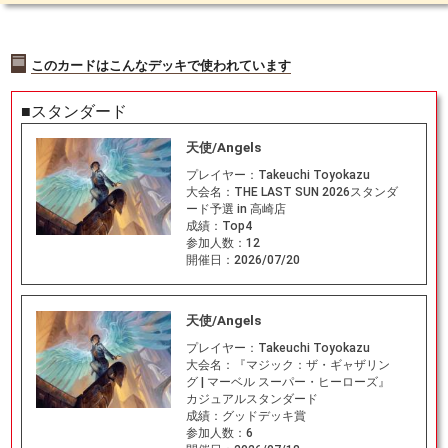
このカードはこんなデッキで使われています
■スタンダード
天使/Angels
プレイヤー：
Takeuchi Toyokazu
大会名：
THE LAST SUN 2026スタンダ
ード予選 in 高崎店
成績：
Top4
参加人数：
12
開催日：
2026/07/20
天使/Angels
プレイヤー：
Takeuchi Toyokazu
大会名：
『マジック：ザ・ギャザリン
グ | マーベル スーパー・ヒーローズ』
カジュアルスタンダード
成績：
グッドデッキ賞
参加人数：
6