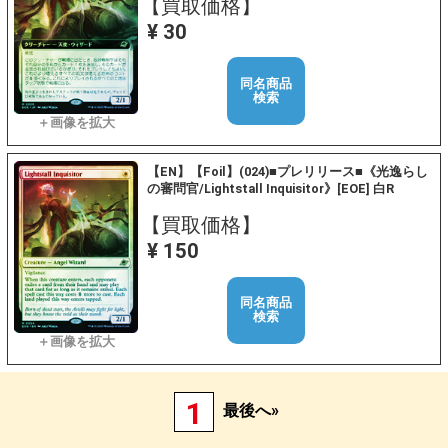
【買取価格】
¥ 30
同名商品
検索
【EN】【Foil】(024)■プレリリース■《光逸らし
の審問官/Lightstall Inquisitor》[EOE] 白R
【買取価格】
¥ 150
同名商品
検索
1
最後へ»