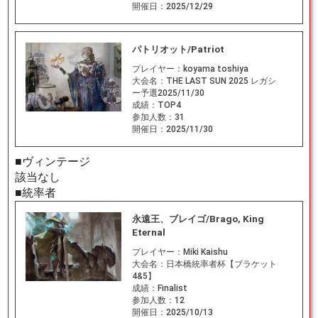
開催日：
2025/12/29
パトリオット/Patriot
プレイヤー：
koyama toshiya
大会名：
THE LAST SUN 2025 レガシ
ー予選2025/11/30
成績：
TOP4
参加人数：
31
開催日：
2025/11/30
■ヴィンテージ
該当なし
■統率者
永遠王、ブレイゴ/Brago, King
Eternal
プレイヤー：
Miki Kaishu
大会名：
日本橋統率者杯【ブラケット
4&5】
成績：
Finalist
参加人数：
12
開催日：
2025/10/13