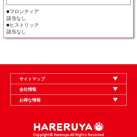
■フロンティア
該当なし
■ヒストリック
該当なし
サイトマップ
オンラインショップ
買取
記事
選手一覧
デッキ検索
デッキ構築
イベント・大会
店舗のご案内
お問い合わせ
ヘルプ
FAQ
会社情報
利用規約
スタッフ募集
特定商取引法表示
個人情報保護指針
企業情報
お得な情報
晴れる屋X
晴れる屋チャンネル
MTGプロフィールを作ろう
MTG統率者診断アシスタント
「イベント開催の手引き」請求フォーム
Copyright© Hareruya All Rights Reserved