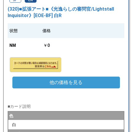
JP
EN
(320)■拡張アート■《光逸らしの審問官/Lightstall
Inquisitor》[EOE-BF] 白R
状態
価格
NM
￥0
他の価格を見る
■カード説明
色
白