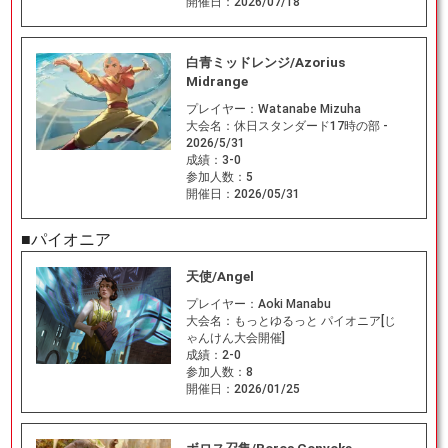
開催日：
2026/07/18
白青ミッドレンジ/Azorius
Midrange
プレイヤー：
Watanabe Mizuha
大会名：
休日スタンダード17時の部 -
2026/5/31
成績：
3-0
参加人数：
5
開催日：
2026/05/31
■パイオニア
天使/Angel
プレイヤー：
Aoki Manabu
大会名：
もっとゆるっと パイオニア[じ
ゃんけん大会開催]
成績：
2-0
参加人数：
8
開催日：
2026/01/25