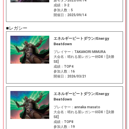
族モダン2025/09/14
成績：
3-2
参加人数：
5
開催日：
2025/09/14
■レガシー
エネルギービートダウン/Energy
Beatdown
プレイヤー：
TAKANORI MIMURA
大会名：
晴れる屋レガシー杯DX！[決勝
SE]
成績：
TOP4
参加人数：
16
開催日：
2026/03/21
エネルギービートダウン/Energy
Beatdown
プレイヤー：
annaka masato
大会名：
晴れる屋レガシー杯DX！[決勝
SE]
成績：
TOP8
参加人数：
19