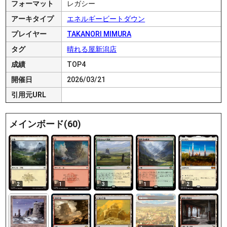
フォーマット
レガシー
アーキタイプ
エネルギービートダウン
プレイヤー
TAKANORI MIMURA
タグ
晴れる屋新潟店
成績
TOP4
開催日
2026/03/21
引用元URL
メインボード(60)
2
1
3
1
2