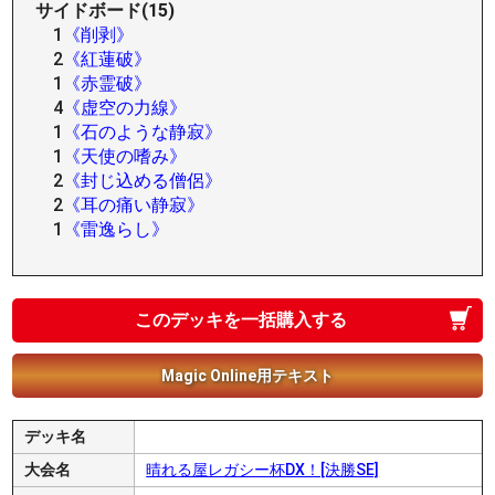
サイドボード(15)
1
《削剥》
2
《紅蓮破》
1
《赤霊破》
4
《虚空の力線》
1
《石のような静寂》
1
《天使の嗜み》
2
《封じ込める僧侶》
2
《耳の痛い静寂》
1
《雷逸らし》
このデッキを一括購入する
Magic Online用テキスト
デッキ名
大会名
晴れる屋レガシー杯DX！[決勝SE]