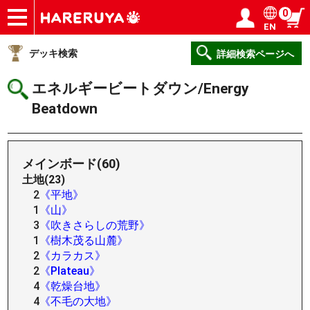
0
EN
ショップ
買取
記事
デッキ検索
デッキ構築
選手一覧
店舗一覧
イベント
ヘルプ
お問い合わせ
ログイン／会員登録
マイページ
デッキ検索
詳細検索ページへ
エネルギービートダウン/Energy
Beatdown
メインボード(60)
土地(23)
2
《平地》
1
《山》
3
《吹きさらしの荒野》
1
《樹木茂る山麓》
2
《カラカス》
2
《Plateau》
4
《乾燥台地》
4
《不毛の大地》