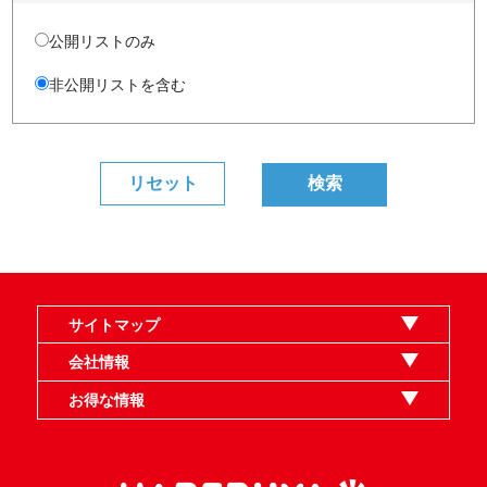
公開リストのみ
非公開リストを含む
サイトマップ
オンラインショップ
買取
記事
選手一覧
デッキ検索
デッキ構築
イベント・大会
店舗のご案内
お問い合わせ
ヘルプ
FAQ
会社情報
利用規約
スタッフ募集
特定商取引法表示
個人情報保護指針
企業情報
お得な情報
晴れる屋X
晴れる屋チャンネル
MTGプロフィールを作ろう
MTG統率者診断アシスタント
「イベント開催の手引き」請求フォーム