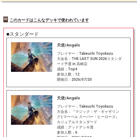
このカードはこんなデッキで使われています
■スタンダード
天使/Angels
プレイヤー：
Takeuchi Toyokazu
大会名：
THE LAST SUN 2026スタンダ
ード予選 in 高崎店
成績：
Top4
参加人数：
12
開催日：
2026/07/20
天使/Angels
プレイヤー：
Takeuchi Toyokazu
大会名：
『マジック：ザ・ギャザリン
グ | マーベル スーパー・ヒーローズ』
カジュアルスタンダード
成績：
グッドデッキ賞
参加人数：
6