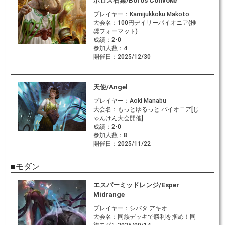
ボロス召集/Boros Convoke
プレイヤー：
Kamijukkoku Makoto
大会名：
100円デイリーパイオニア(推
奨フォーマット)
成績：
2-0
参加人数：
4
開催日：
2025/12/30
天使/Angel
プレイヤー：
Aoki Manabu
大会名：
もっとゆるっと パイオニア[じ
ゃんけん大会開催]
成績：
2-0
参加人数：
8
開催日：
2025/11/22
■モダン
エスパーミッドレンジ/Esper
Midrange
プレイヤー：
シバタ アキオ
大会名：
同族デッキで勝利を掴め！同