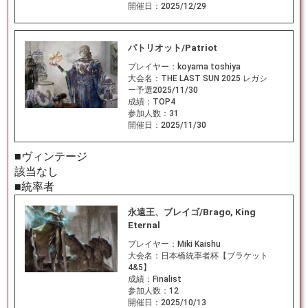
開催日：
2025/12/29
パトリオット/Patriot
プレイヤー：
koyama toshiya
大会名：
THE LAST SUN 2025 レガシ
ー予選2025/11/30
成績：
TOP4
参加人数：
31
開催日：
2025/11/30
■ヴィンテージ
該当なし
■統率者
永遠王、ブレイゴ/Brago, King
Eternal
プレイヤー：
Miki Kaishu
大会名：
日本橋統率者杯【ブラケット
4&5】
成績：
Finalist
参加人数：
12
開催日：
2025/10/13