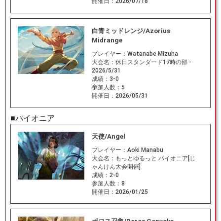
開催日：
2026/07/18
白青ミッドレンジ/Azorius
Midrange
プレイヤー：
Watanabe Mizuha
大会名：
休日スタンダード17時の部 -
2026/5/31
成績：
3-0
参加人数：
5
開催日：
2026/05/31
■パイオニア
天使/Angel
プレイヤー：
Aoki Manabu
大会名：
もっとゆるっと パイオニア[じ
ゃんけん大会開催]
成績：
2-0
参加人数：
8
開催日：
2026/01/25