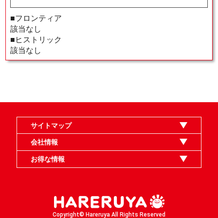
■フロンティア
該当なし
■ヒストリック
該当なし
サイトマップ
オンラインショップ
買取
記事
選手一覧
デッキ検索
デッキ構築
イベント・大会
店舗のご案内
お問い合わせ
ヘルプ
FAQ
会社情報
利用規約
スタッフ募集
特定商取引法表示
個人情報保護指針
企業情報
お得な情報
晴れる屋X
晴れる屋チャンネル
MTGプロフィールを作ろう
MTG統率者診断アシスタント
「イベント開催の手引き」請求フォーム
Copyright© Hareruya All Rights Reserved