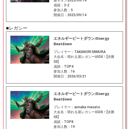
族モダン2025/09/14
成績：
3-2
参加人数：
5
開催日：
2025/09/14
■レガシー
エネルギービートダウン/Energy
Beatdown
プレイヤー：
TAKANORI MIMURA
大会名：
晴れる屋レガシー杯DX！[決勝
SE]
成績：
TOP4
参加人数：
16
開催日：
2026/03/21
エネルギービートダウン/Energy
Beatdown
プレイヤー：
annaka masato
大会名：
晴れる屋レガシー杯DX！[決勝
SE]
成績：
TOP8
参加人数：
19