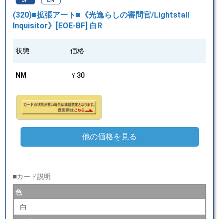
JP
EN
(320)■拡張アート■《光逸らしの審問官/Lightstall
Inquisitor》[EOE-BF] 白R
状態
価格
NM
￥30
他の価格を見る
■カード説明
色
白