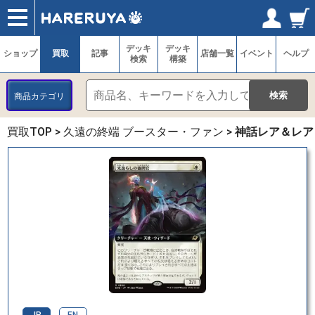
ショップ
買取
記事
デッキ検索
デッキ構築
選手一覧
店舗一覧
イベント
ヘルプ
お問い合わせ
ログイン／会員登録
マイページ
デッキ
デッキ
ショップ
買取
記事
店舗一覧
イベント
ヘルプ
検索
構築
商品カテゴリ
買取TOP
>
久遠の終端 ブースター・ファン
>
神話レア＆レア