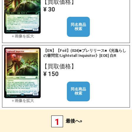
【買取価格】
¥ 30
同名商品
検索
【EN】【Foil】(024)■プレリリース■《光逸らし
の審問官/Lightstall Inquisitor》[EOE] 白R
【買取価格】
¥ 150
同名商品
検索
1
最後へ»