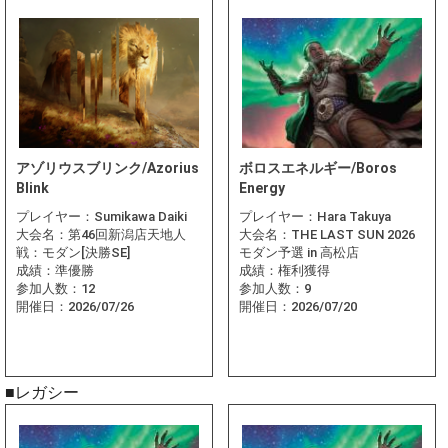
アゾリウスブリンク/Azorius
ボロスエネルギー/Boros
Blink
Energy
プレイヤー：
Sumikawa Daiki
プレイヤー：
Hara Takuya
大会名：
第46回新潟店天地人
大会名：
THE LAST SUN 2026
戦：モダン[決勝SE]
モダン予選 in 高松店
成績：
準優勝
成績：
権利獲得
参加人数：
12
参加人数：
9
開催日：
2026/07/26
開催日：
2026/07/20
■レガシー