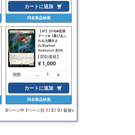
カートに
追加
同名商品
検索
【JP】(318)■拡張
アート■《喜びあふ
れる太陽生ま
れ/Exalted
Sunborn》[EOE-
BF] 白R
【買取価格】
¥ 1,000
+
－
個数
カートに
追加
同名商品
検索
3
ページ中
1
ページ目
1
2
3
最後»