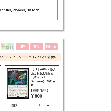
ntier, Pioneer, Historic,
3
ページ中
1
ページ目
1
2
3
最後»
【JP】(015)《喜び
あふれる太陽生ま
れ/Exalted
Sunborn》[EOE] 白
R
【買取価格】
¥ 800
+
－
個数