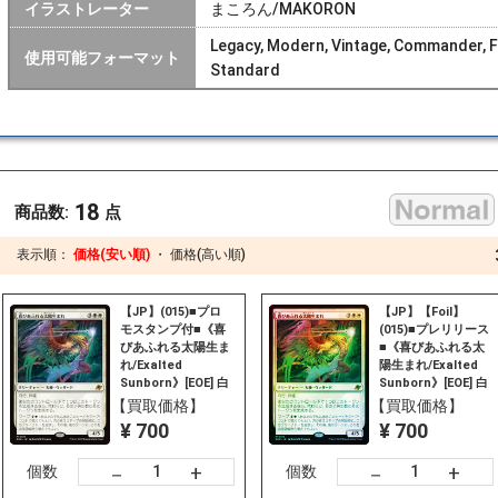
イラストレーター
まころん/MAKORON
Legacy, Modern, Vintage, Commander, Fro
使用可能フォーマット
Standard
18
商品数:
点
表示順：
価格(安い順)
・
価格(高い順)
【JP】(015)■プロ
【JP】【Foil】
モスタンプ付■《喜
(015)■プレリリース
びあふれる太陽生ま
■《喜びあふれる太
れ/Exalted
陽生まれ/Exalted
Sunborn》[EOE] 白
Sunborn》[EOE] 白
R
R
【買取価格】
【買取価格】
¥ 700
¥ 700
+
+
－
－
個数
個数