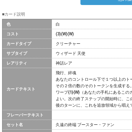
■カード説明
色
白
コスト
(3)(W)(W)
カードタイプ
クリーチャー
サブタイプ
ウィザード 天使
レアリティ
神話レア
飛行、絆魂
あなたのコントロール下で１つ以上のト
その２倍の数のそのトークンを生成する
カードテキスト
ワープ{1}{W}（あなたの手札にあるこ
よい。次の終了ステップの開始時に、こ
後のターンに、これを追放領域から唱え
フレーバーテキスト
セット名
久遠の終端 ブースター・ファン