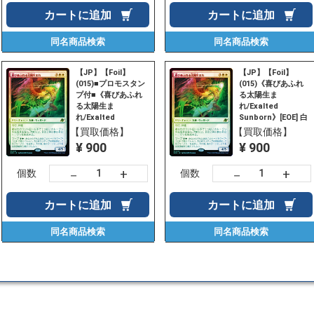
カートに
追加
カートに
追加
同名商品
検索
同名商品
検索
【JP】【Foil】
【JP】【Foil】
(015)■プロモスタン
(015)《喜びあふれ
プ付■《喜びあふれ
る太陽生ま
る太陽生ま
れ/Exalted
れ/Exalted
Sunborn》[EOE] 白
Sunborn》[EOE] 白
R
【買取価格】
【買取価格】
R
¥ 900
¥ 900
+
+
－
－
個数
個数
カートに
追加
カートに
追加
同名商品
検索
同名商品
検索