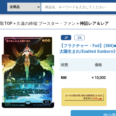
取TOP
>
久遠の終端 ブースター・ファン
>
神話レア＆レア
JP
EN
【フラクチャー・Foil】(38
太陽生まれ/Exalted Sunborn》
状態
価格
NM
￥10,000
他の価