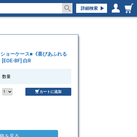
詳細検索
ログイン／会員登録
マイページ
4)■ショーケース■《喜びあふれる
[EOE-BF] 白R
数量
カートに追加
格を見る