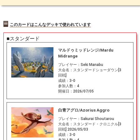
このカードはこんなデッキで使われています
■スタンダード
マルドゥミッドレンジ/Mardu
Midrange
プレイヤー：
Seki Manabu
大会名：
スタンダードショーダウン[3
回戦]
成績：
3-0
参加人数：
4
開催日：
2026/07/05
白青アグロ/Azorius Aggro
プレイヤー：
Sakurai Shoutarou
大会名：
スタンダード・クロニクル[3
回戦] 2026/05/03
成績：
3-0
参加人数：
4