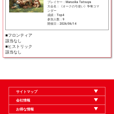
プレイヤー：
Maruoka Tatsuya
大会名：
《オークの弓使い》争奪コマ
ンダー
成績：
Top4
参加人数：
9
開催日：
2026/06/14
■フロンティア
該当なし
■ヒストリック
該当なし
サイトマップ
オンラインショップ
買取
記事
選手一覧
デッキ検索
デッキ構築
イベント・大会
店舗のご案内
お問い合わせ
ヘルプ
FAQ
会社情報
利用規約
スタッフ募集
特定商取引法表示
個人情報保護指針
企業情報
お得な情報