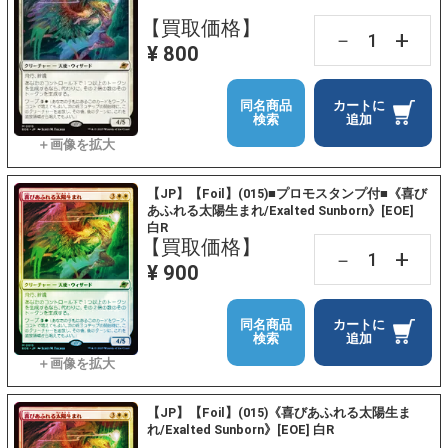
【買取価格】
+
－
¥ 800
同名商品
カートに
検索
追加
【JP】【Foil】(015)■プロモスタンプ付■《喜び
あふれる太陽生まれ/Exalted Sunborn》[EOE]
白R
【買取価格】
+
－
¥ 900
同名商品
カートに
検索
追加
【JP】【Foil】(015)《喜びあふれる太陽生ま
れ/Exalted Sunborn》[EOE] 白R