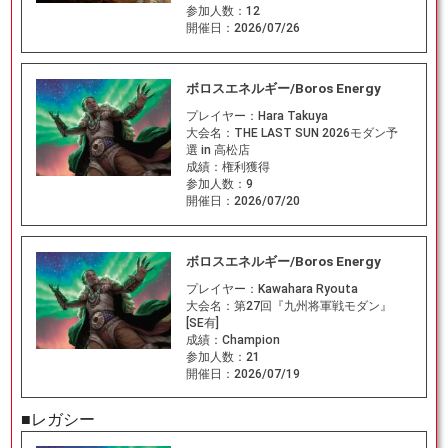
参加人数：
12
開催日：
2026/07/26
ボロスエネルギー/Boros Energy
プレイヤー：
Hara Takuya
大会名：
THE LAST SUN 2026モダン予
選 in 高松店
成績：
権利獲得
参加人数：
9
開催日：
2026/07/20
ボロスエネルギー/Boros Energy
プレイヤー：
Kawahara Ryouta
大会名：
第27回『九州将軍戦モダン』
[SE有]
成績：
Champion
参加人数：
21
開催日：
2026/07/19
■レガシー