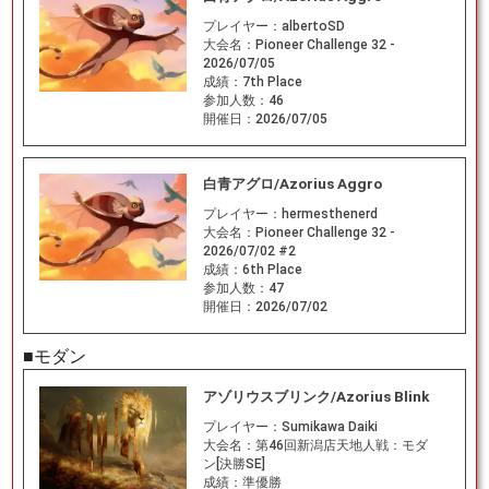
プレイヤー：
albertoSD
大会名：
Pioneer Challenge 32 -
2026/07/05
成績：
7th Place
参加人数：
46
開催日：
2026/07/05
白青アグロ/Azorius Aggro
プレイヤー：
hermesthenerd
大会名：
Pioneer Challenge 32 -
2026/07/02 #2
成績：
6th Place
参加人数：
47
開催日：
2026/07/02
■モダン
アゾリウスブリンク/Azorius Blink
プレイヤー：
Sumikawa Daiki
大会名：
第46回新潟店天地人戦：モダ
ン[決勝SE]
成績：
準優勝