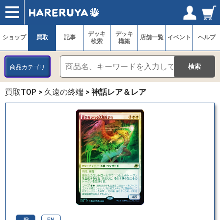
ショップ
買取
記事
デッキ検索
デッキ構築
選手一覧
店舗一覧
イベント
ヘルプ
お問い合わせ
ログイン／会員登録
マイページ
デッキ
デッキ
ショップ
買取
記事
店舗一覧
イベント
ヘルプ
検索
構築
商品カテゴリ
買取TOP
>
久遠の終端
>
神話レア＆レア