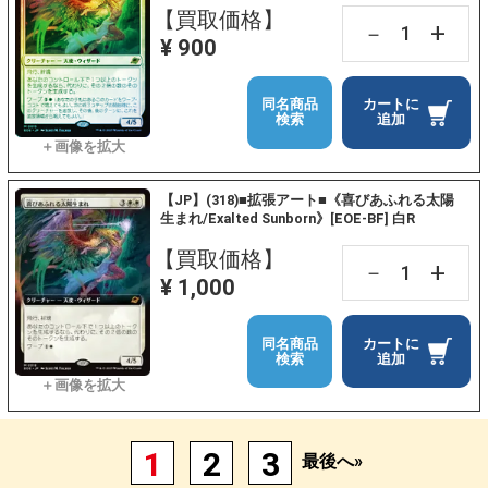
【買取価格】
+
－
¥ 900
同名商品
カートに
検索
追加
【JP】(318)■拡張アート■《喜びあふれる太陽
生まれ/Exalted Sunborn》[EOE-BF] 白R
【買取価格】
+
－
¥ 1,000
同名商品
カートに
検索
追加
1
2
3
最後へ»