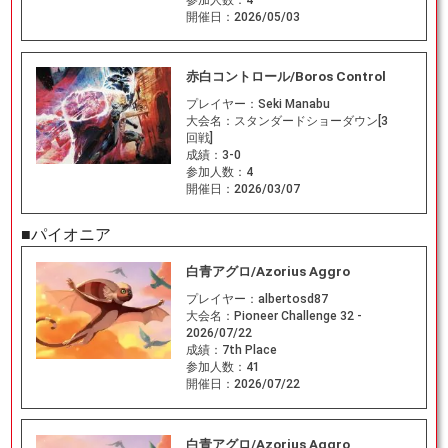
開催日：
2026/05/03
赤白コントロール/Boros Control
プレイヤー：
Seki Manabu
大会名：
スタンダードショーダウン[3
回戦]
成績：
3-0
参加人数：
4
開催日：
2026/03/07
■パイオニア
白青アグロ/Azorius Aggro
プレイヤー：
albertosd87
大会名：
Pioneer Challenge 32 -
2026/07/22
成績：
7th Place
参加人数：
41
開催日：
2026/07/22
白青アグロ/Azorius Aggro