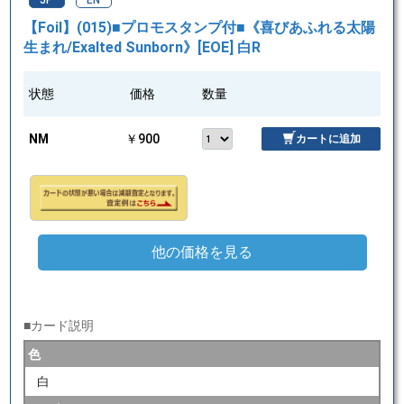
JP
EN
【Foil】(015)■プロモスタンプ付■《喜びあふれる太陽
生まれ/Exalted Sunborn》[EOE] 白R
状態
価格
数量
NM
￥900
カートに追加
他の価格を見る
■カード説明
色
白