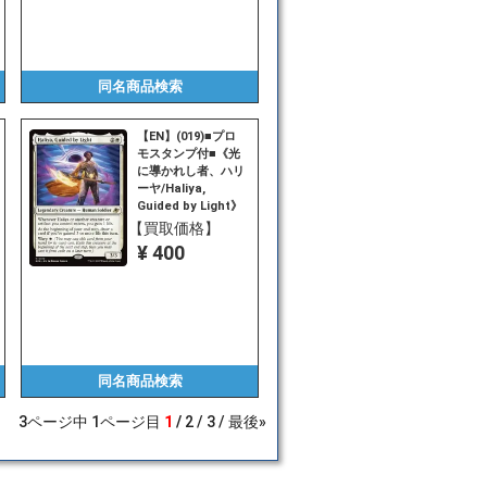
同名商品
検索
【EN】(019)■プロ
モスタンプ付■《光
に導かれし者、ハリ
ーヤ/Haliya,
Guided by Light》
[EOE] 白R
【買取価格】
¥ 400
同名商品
検索
3
ページ中
1
ページ目
1
2
3
最後»