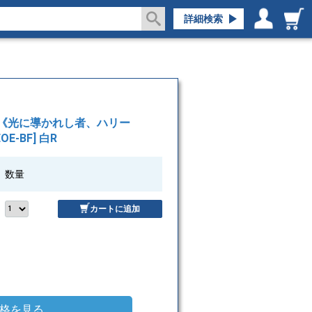
詳細検索
ログイン／会員登録
マイページ
レス■《光に導かれし者、ハリー
[EOE-BF] 白R
数量
カートに追加
格を見る