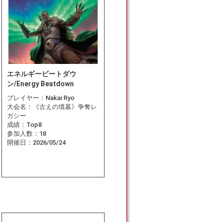
エネルギービートダウ
ン/Energy Beatdown
プレイヤー：
Nakai Ryo
大会名：
《古えの墳墓》争奪レ
ガシー
成績：
Top8
参加人数：
18
開催日：
2026/05/24