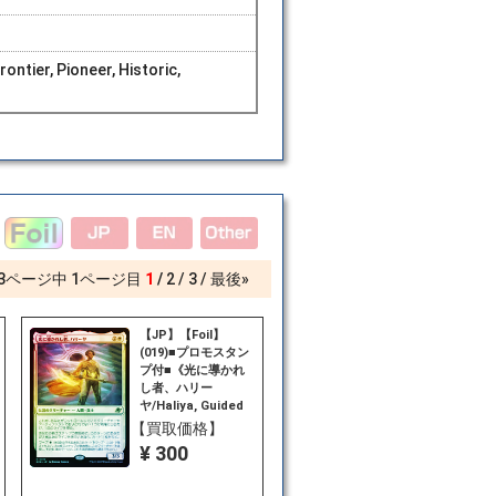
ntier, Pioneer, Historic,
3
ページ中
1
ページ目
1
2
3
最後»
【JP】【Foil】
(019)■プロモスタン
プ付■《光に導かれ
し者、ハリー
ヤ/Haliya, Guided
by Light》[EOE] 白
【買取価格】
R
¥ 300