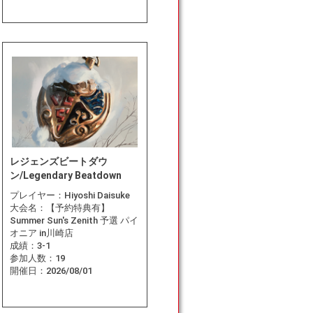
レジェンズビートダウ
ン/Legendary Beatdown
プレイヤー：
Hiyoshi Daisuke
大会名：
【予約特典有】
Summer Sun's Zenith 予選 パイ
オニア in川崎店
成績：
3-1
参加人数：
19
開催日：
2026/08/01