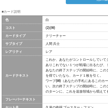
■カード説明
色
白
コスト
(2)(W)
カードタイプ
クリーチャー
サブタイプ
人間 兵士
レアリティ
レア
これか、あなたがコントロールしていて
ありこれでない１つが戦場に出るたび、
あなたの終了ステップの開始時に、この
カードテキスト
を得ていたなら、カード１枚を引く。
ワープ{W}（あなたの手札にあるこのカ
い。次の終了ステップの開始時に、この
のターンに、これを追放領域から唱えて
フレーバーテキスト
セット名
久遠の終端 ブースター・ファン