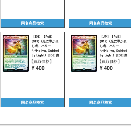
同名商品
検索
同名商品
検索
【EN】【Foil】
【JP】【Foil】
(019)《光に導かれ
(019)《光に導かれ
し者、ハリー
し者、ハリー
ヤ/Haliya, Guided
ヤ/Haliya, Guided
by Light》[EOE] 白
by Light》[EOE] 白
R
R
【買取価格】
【買取価格】
¥ 400
¥ 400
同名商品
検索
同名商品
検索