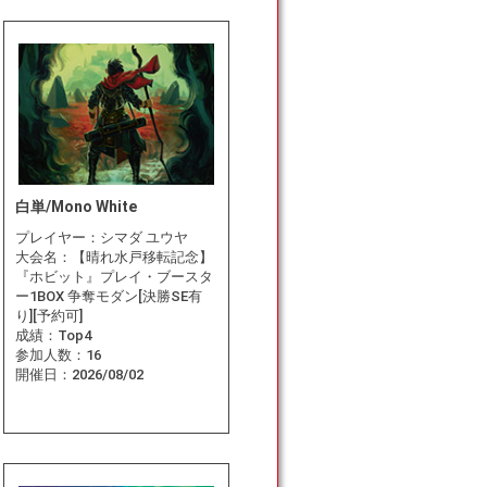
白単/Mono White
プレイヤー：
シマダ ユウヤ
大会名：
【晴れ水戸移転記念】
『ホビット』プレイ・ブースタ
ー1BOX 争奪モダン[決勝SE有
り][予約可]
成績：
Top4
参加人数：
16
開催日：
2026/08/02