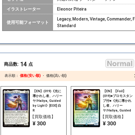
イラストレーター
Eleonor Piteira
Legacy, Modern, Vintage, Commander, Fro
使用可能フォーマット
Standard
14
商品数:
点
表示順：
価格(安い順)
・
価格(高い順)
【EN】(019)《光に
【EN】【Foil】
導かれし者、ハリー
(019)■プロモスタン
ヤ/Haliya, Guided
プ付■《光に導かれ
by Light》[EOE] 白
し者、ハリー
R
ヤ/Haliya, Guided
by Light》[EOE] 白
【買取価格】
【買取価格】
R
¥ 300
¥ 300