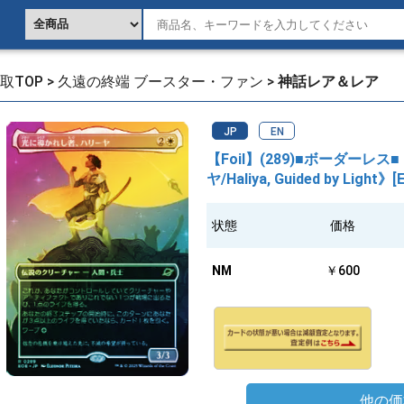
取TOP
>
久遠の終端 ブースター・ファン
>
神話レア＆レア
JP
EN
【Foil】(289)■ボーダー
ヤ/Haliya, Guided by Light》
状態
価格
NM
￥600
他の価