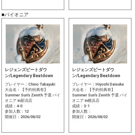
■パイオニア
レジェンズビートダウ
レジェンズビートダウ
ン/Legendary Beatdown
ン/Legendary Beatdown
プレイヤー：
Chino Takayuki
プレイヤー：
Hiyoshi Daisuke
大会名：
【予約特典有】
大会名：
【予約特典有】
Summer Sun's Zenith 予選 パイ
Summer Sun's Zenith 予選 パイ
オニア in新潟店
オニア in横浜店
成績：
4-0
成績：
3-1
参加人数：
12
参加人数：
開催日：
2026/08/02
開催日：
2026/08/02