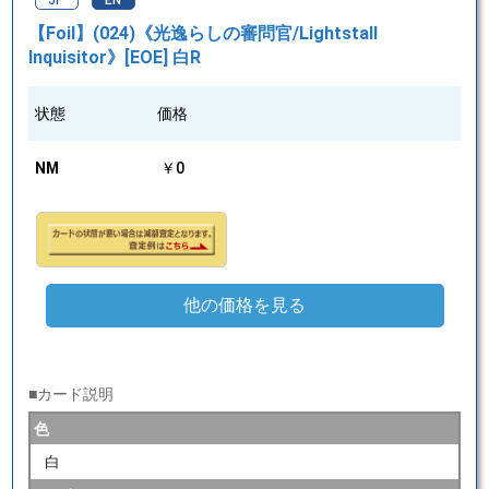
JP
EN
【Foil】(024)《光逸らしの審問官/Lightstall
Inquisitor》[EOE] 白R
状態
価格
NM
￥0
他の価格を見る
■カード説明
色
白