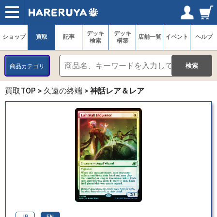
ショップ
買取
記事
デッキ検索
デッキ構築
選手一覧
店舗一覧
イベント
ヘルプ
お問い合わせ
ログイン／会員登録
マイページ
デッキ
デッキ
ショップ
買取
記事
店舗一覧
イベント
ヘルプ
検索
構築
商品カテゴリ
買取TOP
>
久遠の終端
>
神話レア＆レア