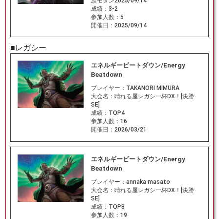
族モダン2025/09/14
成績：
3-2
参加人数：
5
開催日：
2025/09/14
■レガシー
エネルギービートダウン/Energy
Beatdown
プレイヤー：
TAKANORI MIMURA
大会名：
晴れる屋レガシー杯DX！[決勝
SE]
成績：
TOP4
参加人数：
16
開催日：
2026/03/21
エネルギービートダウン/Energy
Beatdown
プレイヤー：
annaka masato
大会名：
晴れる屋レガシー杯DX！[決勝
SE]
成績：
TOP8
参加人数：
19