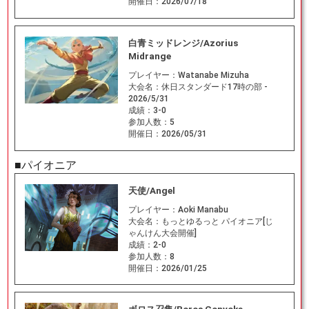
開催日：
2026/07/18
白青ミッドレンジ/Azorius
Midrange
プレイヤー：
Watanabe Mizuha
大会名：
休日スタンダード17時の部 -
2026/5/31
成績：
3-0
参加人数：
5
開催日：
2026/05/31
■パイオニア
天使/Angel
プレイヤー：
Aoki Manabu
大会名：
もっとゆるっと パイオニア[じ
ゃんけん大会開催]
成績：
2-0
参加人数：
8
開催日：
2026/01/25