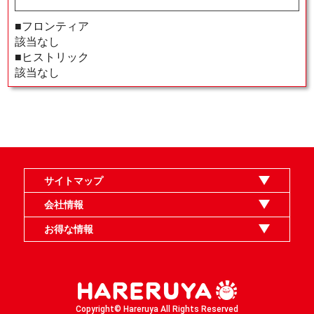
■フロンティア
該当なし
■ヒストリック
該当なし
サイトマップ
オンラインショップ
買取
記事
選手一覧
デッキ検索
デッキ構築
イベント・大会
店舗のご案内
お問い合わせ
ヘルプ
FAQ
会社情報
利用規約
スタッフ募集
特定商取引法表示
個人情報保護指針
企業情報
お得な情報
晴れる屋X
晴れる屋チャンネル
MTGプロフィールを作ろう
MTG統率者診断アシスタント
「イベント開催の手引き」請求フォーム
Copyright© Hareruya All Rights Reserved