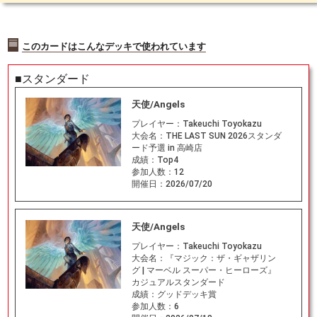
このカードはこんなデッキで使われています
■スタンダード
天使/Angels
プレイヤー：
Takeuchi Toyokazu
大会名：
THE LAST SUN 2026スタンダ
ード予選 in 高崎店
成績：
Top4
参加人数：
12
開催日：
2026/07/20
天使/Angels
プレイヤー：
Takeuchi Toyokazu
大会名：
『マジック：ザ・ギャザリン
グ | マーベル スーパー・ヒーローズ』
カジュアルスタンダード
成績：
グッドデッキ賞
参加人数：
6