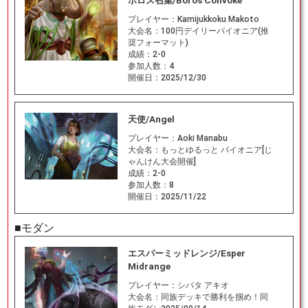
ボロス召集/Boros Convoke
プレイヤー：
Kamijukkoku Makoto
大会名：
100円デイリーパイオニア(推
奨フォーマット)
成績：
2-0
参加人数：
4
開催日：
2025/12/30
天使/Angel
プレイヤー：
Aoki Manabu
大会名：
もっとゆるっと パイオニア[じ
ゃんけん大会開催]
成績：
2-0
参加人数：
8
開催日：
2025/11/22
■モダン
エスパーミッドレンジ/Esper
Midrange
プレイヤー：
シバタ アキオ
大会名：
同族デッキで勝利を掴め！同