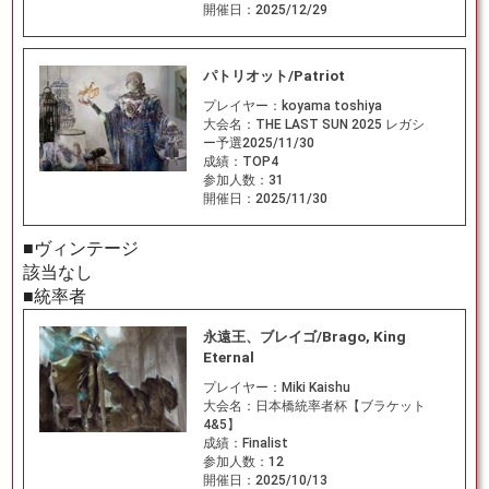
開催日：
2025/12/29
パトリオット/Patriot
プレイヤー：
koyama toshiya
大会名：
THE LAST SUN 2025 レガシ
ー予選2025/11/30
成績：
TOP4
参加人数：
31
開催日：
2025/11/30
■ヴィンテージ
該当なし
■統率者
永遠王、ブレイゴ/Brago, King
Eternal
プレイヤー：
Miki Kaishu
大会名：
日本橋統率者杯【ブラケット
4&5】
成績：
Finalist
参加人数：
12
開催日：
2025/10/13