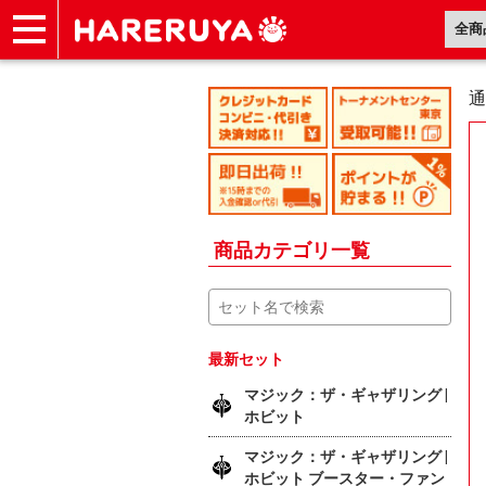
ショップ
買取
記事
デッキ検索
デッキ構築
選手一覧
店舗一覧
イベント
ヘルプ
お問い合わせ
通
商品カテゴリ一覧