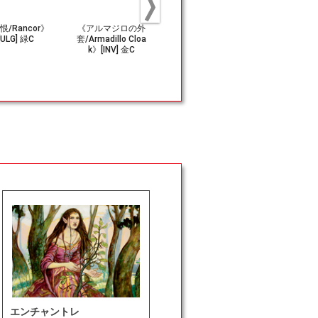
恨/Rancor》
《アルマジロの外
《土地譲渡/Land
(346)《バ
[ULG] 緑C
套/Armadillo Cloa
Grant》[MMQ] 緑
ク門/Basilis
k》[INV] 金C
C
e》[CLB] 
エンチャントレ