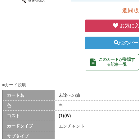
画像を拡大
週間販
お気に入
他のバー
このカードが登場す
る記事一覧
■カード説明
カード名
未達への旅
色
白
コスト
(1)(W)
カードタイプ
エンチャント
サブタイプ