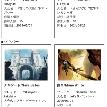
Hiroyuki
Hiroyuki
大会名：
《古えの墳墓》争奪レ
大会名：
《否定の力》2枚争奪
ガシー
レガシー杯
成績：
優勝
成績：
準優勝
参加人数：
25
参加人数：
10
開催日：
2024/05/04
開催日：
2024/04/29
■パウパー
ナヤゲート/Naya Gates
白単/Mono White
プレイヤー：
mitsuyasu
プレイヤー：
Shimizu Taisei
takehiro
大会名：
Let's 5 パウパー -
大会名：
フライデーナイトマジ
2026/08/01
ック
成績：
5-0