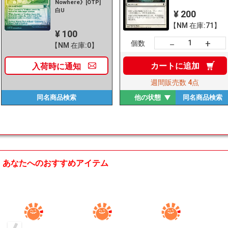
Nowhere》[OTP]
白U
¥ 200
【NM 在庫:71】
¥ 100
+
－
個数
【NM 在庫:0】
カートに
追加
入荷時に
通知
週間販売数
4点
同名商品
検索
他の状態
同名商品
検索
あなたへのおすすめアイテム