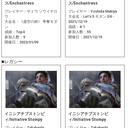
ス/Enchantress
ス/Enchantress
プレイヤー：
サトウ ソウイチロ
プレイヤー：
Yoshida Makiya
ウ
大会名：
Let's 5 モダン DX -
大会名：
《虚空の杯》 争奪モダ
2021/12/19
ン
成績：
4-1
成績：
Top4
参加人数：
55
参加人数：
9
開催日：
2021/12/19
開催日：
2022/01/09
■レガシー
イニシアチブストンピ
イニシアチブストンピ
ィ/Initiative Stompy
ィ/Initiative Stompy
プレイヤー：
Takahashi
プレイヤー：
Takahashi