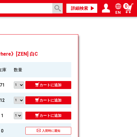
0
詳細検索
EN
ログイン／会員登録
マイページ
here》[ZEN] 白C
在庫
数量
71
カートに追加
12
カートに追加
1
カートに追加
0
入荷時に通知