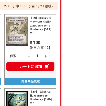
2
ページ中
1
ページ目
1
2
最後»
【EN】(003)■ショ
ーケース■《未達へ
の旅/Journey to
Nowhere》[OTP]
白U
¥ 100
【NM 在庫:12】
+
－
個数
カートに
追加
同名商品
検索
【JP】《未達への
旅/Journey to
Nowhere》[CMD]
白C