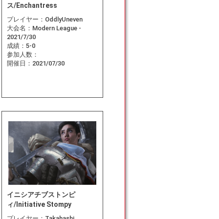
ス/Enchantress
プレイヤー：
OddlyUneven
大会名：
Modern League -
2021/7/30
成績：
5-0
参加人数：
開催日：
2021/07/30
イニシアチブストンピ
ィ/Initiative Stompy
プレイヤー：
Takahashi