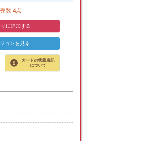
売数 4点
りに追加する
ジョンを見る
カードの状態表記
について