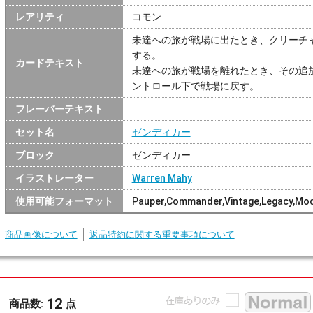
レアリティ
コモン
未達への旅が戦場に出たとき、クリーチ
する。
カードテキスト
未達への旅が戦場を離れたとき、その追
ントロール下で戦場に戻す。
フレーバーテキスト
セット名
ゼンディカー
ブロック
ゼンディカー
イラストレーター
Warren Mahy
使用可能フォーマット
Pauper,Commander,Vintage,Legacy,Mo
商品画像について
返品特約に関する重要事項について
12
商品数:
点