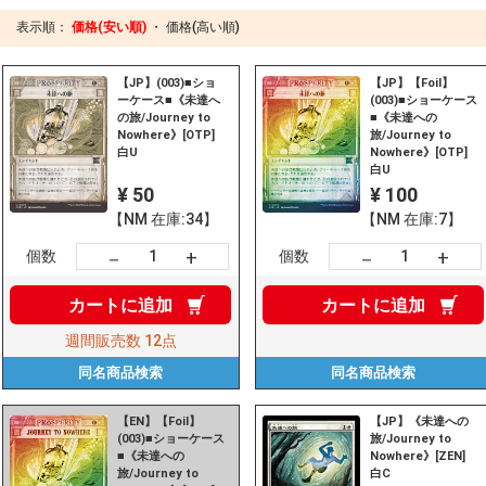
表示順：
価格(安い順)
・
価格(高い順)
【JP】(003)■ショ
【JP】【Foil】
ーケース■《未達へ
(003)■ショーケース
の旅/Journey to
■《未達への
Nowhere》[OTP]
旅/Journey to
白U
Nowhere》[OTP]
白U
¥ 50
¥ 100
【NM 在庫:34】
【NM 在庫:7】
+
+
－
－
個数
個数
カートに
追加
カートに
追加
週間販売数
12点
同名商品
検索
同名商品
検索
【EN】【Foil】
【JP】《未達への
(003)■ショーケース
旅/Journey to
■《未達への
Nowhere》[ZEN]
旅/Journey to
白C