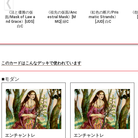
《法と優雅の仮
《祖先の仮面/Anc
《虹色の断片/Pris
《怨
面/Mask of Law a
estral Mask》[M
matic Strands》
nd Grace》[UDS]
MQ] 緑C
[JUD] 白C
白C
このカードはこんなデッキで使われています
■モダン
エンチャントレ
エンチャントレ