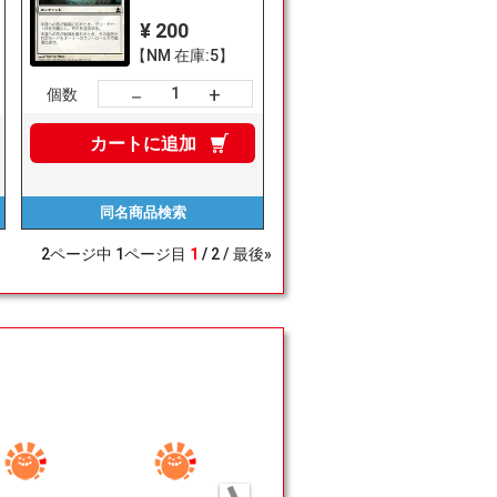
¥ 200
【NM 在庫:5】
+
－
個数
カートに
追加
同名商品
検索
2
ページ中
1
ページ目
1
2
最後»