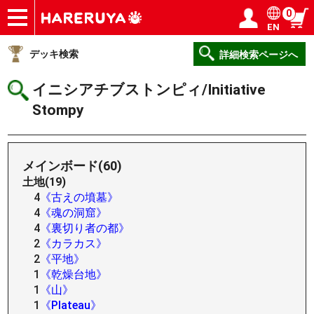
0
EN
ショップ
買取
記事
デッキ検索
デッキ構築
選手一覧
店舗一覧
イベント
ヘルプ
お問い合わせ
ログイン／会員登録
マイページ
デッキ検索
詳細検索ページへ
イニシアチブストンピィ/Initiative
Stompy
メインボード(60)
土地(19)
4
《古えの墳墓》
4
《魂の洞窟》
4
《裏切り者の都》
2
《カラカス》
2
《平地》
1
《乾燥台地》
1
《山》
1
《Plateau》