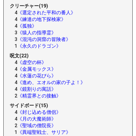
クリーチャー(19)
4
《選定された平和の番人》
4
《練達の地下探検家》
4
《孤独》
3
《猿人の指導霊》
3
《混沌の洞窟の冒険者》
1
《永久のドラゴン》
呪文(22)
4
《虚空の杯》
4
《金属モックス》
4
《水蓮の花びら》
4
《進め、エオルの家の子よ！》
4
《鏡割りの寓話》
2
《精霊界との接触》
サイドボード(15)
4
《封じ込める僧侶》
4
《月の大魔術師》
2
《聖域の僧院長》
1
《異端聖戦士、サリア》