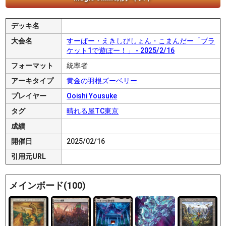
デッキ名
大会名
すーぱー・えきしびしょん・こまんだー「ブラ
ケット1で遊ぼー！」 - 2025/2/16
フォーマット
統率者
アーキタイプ
黄金の羽根ズーベリー
プレイヤー
Ooishi Yousuke
タグ
晴れる屋TC東京
成績
開催日
2025/02/16
引用元URL
メインボード(100)