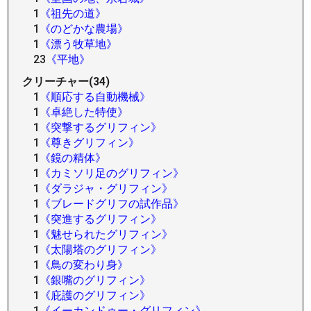
1
《祖先の道》
1
《のどかな農場》
1
《漂う牧草地》
23
《平地》
クリーチャー(34)
1
《順応する自動機械》
1
《卓絶した特使》
1
《突撃するグリフィン》
1
《尊きグリフィン》
1
《鏡の精体》
1
《カミソリ足のグリフィン》
1
《ダラジャ・グリフィン》
1
《ブレードグリフの試作品》
1
《突進するグリフィン》
1
《魅せられたグリフィン》
1
《太陽塔のグリフィン》
1
《鳥の変わり身》
1
《銀嘴のグリフィン》
1
《庇護のグリフィン》
1
《イーカンドゥー・グリフィン》