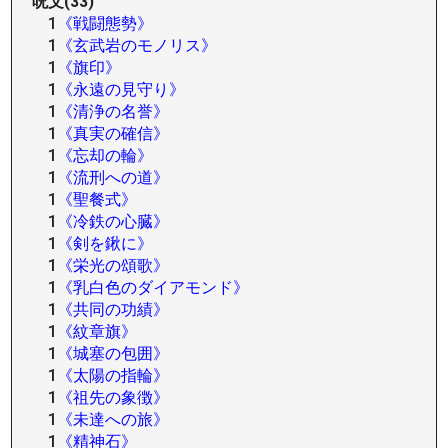
呪文(33)
1
《戦闘態勢》
1
《玄武岩のモノリス》
1
《旗印》
1
《永遠の見守り》
1
《清浄の名誉》
1
《真実の確信》
1
《忘却の輪》
1
《流刑への道》
1
《聖餐式》
1
《冷鉄の心臓》
1
《剣を鍬に》
1
《栄光の頌歌》
1
《乳白色のダイアモンド》
1
《共同の功績》
1
《紋章旗》
1
《城塞の包囲》
1
《太陽の指輪》
1
《祖先の象徴》
1
《未達への旅》
1
《精神石》