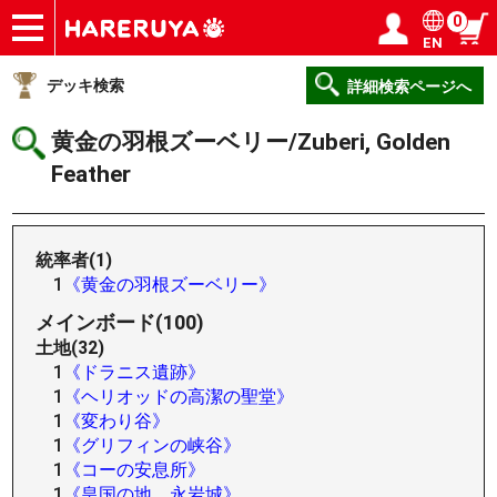
0
EN
ショップ
買取
記事
デッキ検索
デッキ構築
選手一覧
店舗一覧
イベント
ヘルプ
お問い合わせ
ログイン／会員登録
マイページ
デッキ検索
詳細検索ページへ
黄金の羽根ズーベリー/Zuberi, Golden
Feather
統率者(1)
1
《黄金の羽根ズーベリー》
メインボード(100)
土地(32)
1
《ドラニス遺跡》
1
《ヘリオッドの高潔の聖堂》
1
《変わり谷》
1
《グリフィンの峡谷》
1
《コーの安息所》
1
《皇国の地、永岩城》