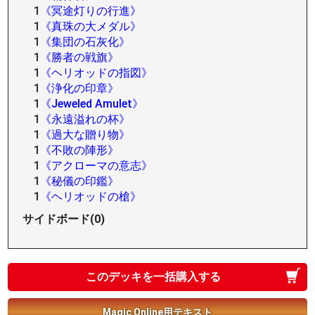
1
《冥途灯りの行進》
1
《真珠の大メダル》
1
《集団の石灰化》
1
《勝者の戦旗》
1
《ヘリオッドの指図》
1
《浄化の印章》
1
《Jeweled Amulet》
1
《永遠溢れの杯》
1
《過大な贈り物》
1
《不敗の陣形》
1
《アクローマの意志》
1
《秘儀の印鑑》
1
《ヘリオッドの槍》
サイドボード(0)
このデッキを一括購入する
Magic Online用テキスト