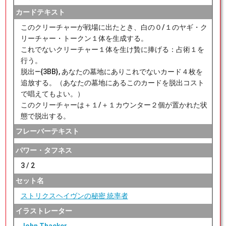
カードテキスト
このクリーチャーが戦場に出たとき、白の０/１のヤギ・ク
リーチャー・トークン１体を生成する。
これでないクリーチャー１体を生け贄に捧げる：占術１を
行う。
脱出―{3BB}, あなたの墓地にありこれでないカード４枚を
追放する。（あなたの墓地にあるこのカードを脱出コスト
で唱えてもよい。）
このクリーチャーは＋１/＋１カウンター２個が置かれた状
態で脱出する。
フレーバーテキスト
パワー・タフネス
3 / 2
セット名
ストリクスヘイヴンの秘密 統率者
イラストレーター