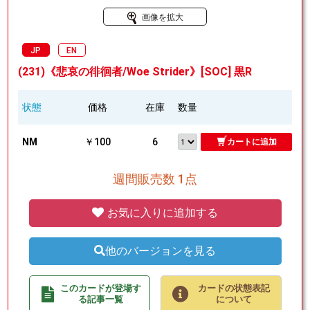
画像を拡大
JP
EN
(231)《悲哀の徘徊者/Woe Strider》[SOC] 黒R
状態
価格
在庫
数量
NM
￥100
6
カートに追加
週間販売数 1点
お気に入りに追加する
他のバージョンを見る
このカードが登場す
カードの状態表記
る記事一覧
について