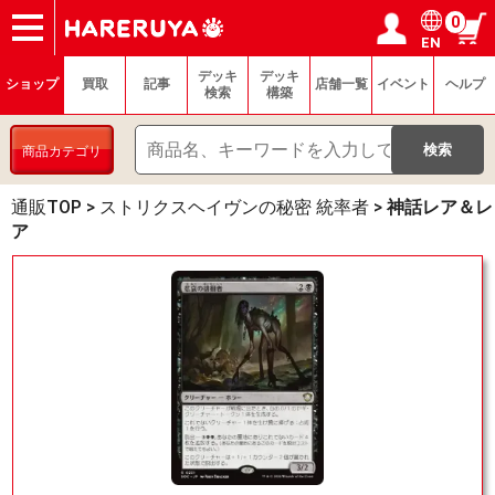
0
EN
ショップ
買取
記事
デッキ検索
デッキ構築
選手一覧
店舗一覧
イベント
ヘルプ
お問い合わせ
ログイン／会員登録
マイページ
デッキ
デッキ
ショップ
買取
記事
店舗一覧
イベント
ヘルプ
検索
構築
商品カテゴリ
通販TOP
>
ストリクスヘイヴンの秘密 統率者
>
神話レア＆レ
ア