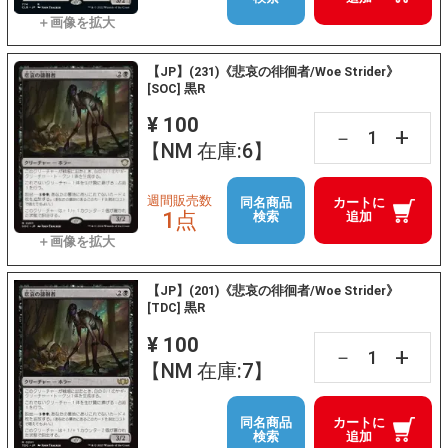
【JP】(231)《悲哀の徘徊者/Woe Strider》
[SOC] 黒R
¥ 100
+
－
【NM 在庫:6】
週間販売数
同名商品
カートに
1点
検索
追加
【JP】(201)《悲哀の徘徊者/Woe Strider》
[TDC] 黒R
¥ 100
+
－
【NM 在庫:7】
同名商品
カートに
検索
追加