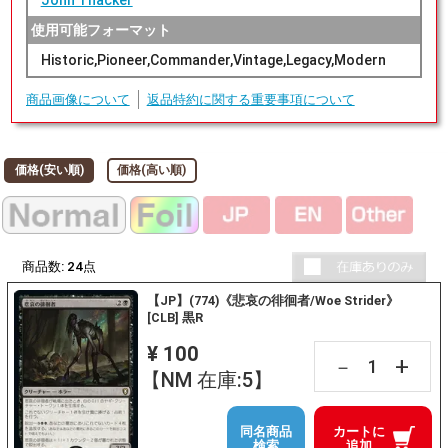
John Thacker
使用可能フォーマット
Historic,Pioneer,Commander,Vintage,Legacy,Modern
商品画像について
返品特約に関する重要事項について
価格(安い順)
価格(高い順)
商品数:
24
点
【JP】(774)《悲哀の徘徊者/Woe Strider》
[CLB] 黒R
¥ 100
+
－
【NM 在庫:5】
同名商品
カートに
検索
追加