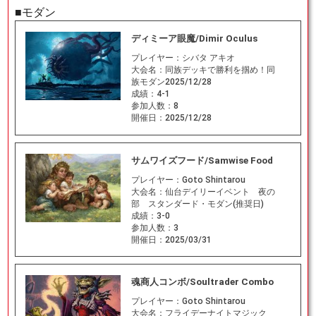
■モダン
ディミーア眼魔/Dimir Oculus
プレイヤー：
シバタ アキオ
大会名：
同族デッキで勝利を掴め！同
族モダン2025/12/28
成績：
4-1
参加人数：
8
開催日：
2025/12/28
サムワイズフード/Samwise Food
プレイヤー：
Goto Shintarou
大会名：
仙台デイリーイベント 夜の
部 スタンダード・モダン(推奨日)
成績：
3-0
参加人数：
3
開催日：
2025/03/31
魂商人コンボ/Soultrader Combo
プレイヤー：
Goto Shintarou
大会名：
フライデーナイトマジック