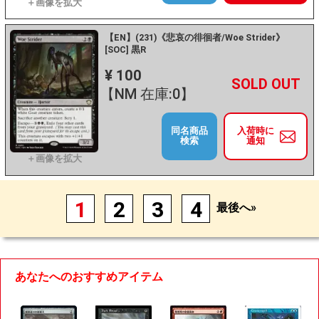
【EN】(231)《悲哀の徘徊者/Woe Strider》
[SOC] 黒R
¥ 100
+
－
【NM 在庫:0】
同名商品
入荷時に
検索
通知
1
2
3
4
最後へ»
あなたへのおすすめアイテム