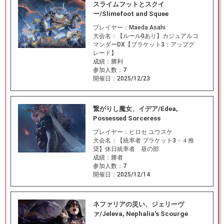
スライムフットとスクイ
ー/Slimefoot and Squee
プレイヤー：
Maeda Asahi
大会名：
【ルール0あり】カジュアルコ
マンダーDX【ブラケット3：アップグ
レード】
成績：
勝利
参加人数：
7
開催日：
2025/12/23
繋がりし魔女、イデア/Edea,
Possessed Sorceress
プレイヤー：
ヒロセ ユウスケ
大会名：
【統率者 ブラケット3・４推
奨】休日統率者 昼の部
成績：
勝者
参加人数：
7
開催日：
2025/12/14
ネファリアの災い、ジェリーヴ
ァ/Jeleva, Nephalia's Scourge