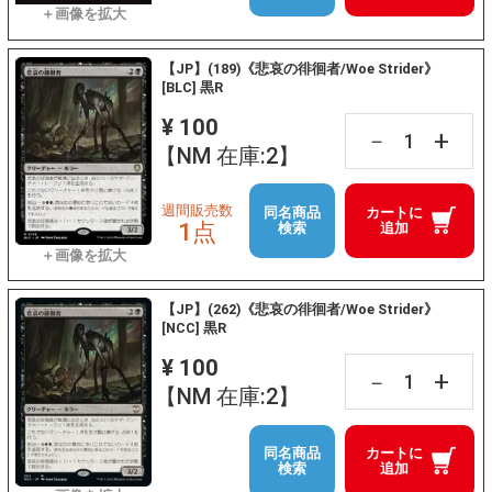
【JP】(189)《悲哀の徘徊者/Woe Strider》
[BLC] 黒R
¥ 100
+
－
【NM 在庫:2】
週間販売数
同名商品
カートに
1点
検索
追加
【JP】(262)《悲哀の徘徊者/Woe Strider》
[NCC] 黒R
¥ 100
+
－
【NM 在庫:2】
同名商品
カートに
検索
追加