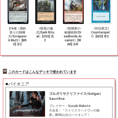
(164)《屑鉄
《暗黒の儀
《戦慄衆の
《対抗呪文/
造りの雑種
式/Dark Ritu
秘儀術師/Dr
Counterspel
犬/Scrapwor
al》[USG] 黒
eadhorde Ar
l》[6ED] 青C
k Mutt》[BR
C
canist》[W
O] 茶C
AR] 赤R
このカードはこんなデッキで使われています
■パイオニア
ゴルガリサクリファイス/Golgari
Sacrifice
プレイヤー：
Suzuki Makoto
大会名：
『ストリクスヘイヴンの秘
密』BOX山分けパイオニア！