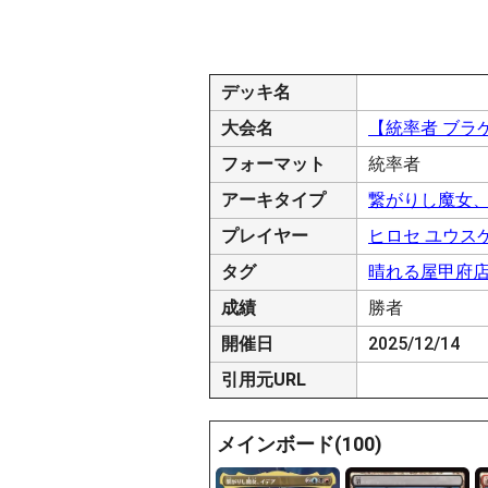
デッキ名
大会名
【統率者 ブラ
フォーマット
統率者
アーキタイプ
繋がりし魔女
プレイヤー
ヒロセ ユウス
タグ
晴れる屋甲府
成績
勝者
開催日
2025/12/14
引用元URL
メインボード(100)