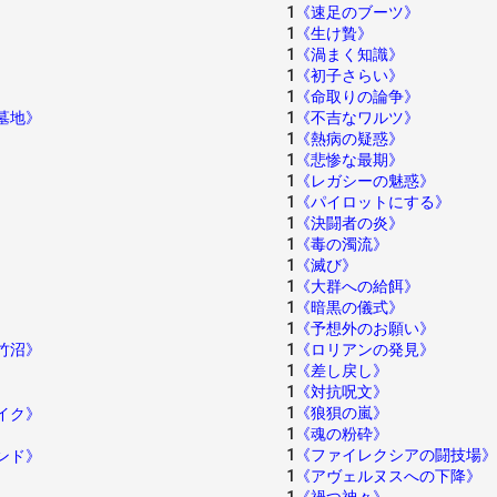
1
《速足のブーツ》
1
《生け贄》
1
《渦まく知識》
1
《初子さらい》
1
《命取りの論争》
墓地》
1
《不吉なワルツ》
1
《熱病の疑惑》
1
《悲惨な最期》
1
《レガシーの魅惑》
1
《パイロットにする》
1
《決闘者の炎》
1
《毒の濁流》
1
《滅び》
1
《大群への給餌》
1
《暗黒の儀式》
1
《予想外のお願い》
竹沼》
1
《ロリアンの発見》
1
《差し戻し》
1
《対抗呪文》
1
《狼狽の嵐》
イク》
1
《魂の粉砕》
1
《ファイレクシアの闘技場》
ンド》
1
《アヴェルヌスへの下降》