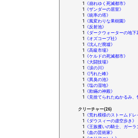
1
《崩れゆく死滅都市》
1
《ザンダーの居室》
1
《統率の塔》
1
《風変わりな果樹園》
1
《反射池》
1
《ダークウォーターの地下
1
《オズコープ社》
1
《沈んだ廃墟》
1
《高級市場》
1
《ケルドの死滅都市》
1
《大闘技場》
1
《涙の川》
1
《汚れた峰》
1
《異臭の池》
1
《塩の湿地》
1
《欺瞞の神殿》
1
《見捨てられたぬかるみ、
クリーチャー(26)
1
《荒れ模様のストームドレ
1
《ダウスィーの虚空歩き》
1
《王族攫いの騎士、ガーラ
1
《血の芸術家》