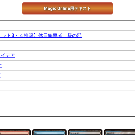
Magic Online用テキスト
ケット3・４推奨】休日統率者 昼の部
、イデア
ケ
店