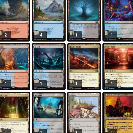
2
4
1
1
1
1
1
1
1
1
1
1