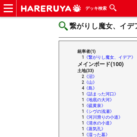
デッキ検索
ショップ
買取
記事
デッキ検索
デッキ構築
選手一覧
店舗一覧
イベント
ヘルプ
お問い合わせ
繋がりし魔女、イデア/Ede
統率者(1)
1
《繋がりし魔女、イデア》
メインボード(100)
土地(33)
2
《沼》
2
《山》
4
《島》
1
《詰まった河口》
1
《地底の大河》
1
《硫黄泉》
1
《シヴの浅瀬》
1
《河川滑りの小道》
1
《清水の小道》
1
《蒸気孔》
1
《湿った墓》