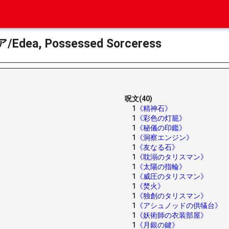
a, Possessed Sorceress
呪文(40)
1
《精神石》
1
《彩色の灯籠》
1
《秘儀の印鑑》
1
《洞察エンジン》
1
《友なる石》
1
《耽溺のタリスマン》
1
《太陽の指輪》
1
《威圧のタリスマン》
1
《焚火》
1
《独創のタリスマン》
1
《アシュノッドの供犠台》
1
《妖術師の衣装部屋》
1
《月銀の鍵》