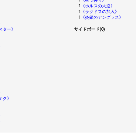
1
《禍つ神々》
1
《ホルスの大逆》
1
《ラクドスの加入》
1
《炎鎖のアングラス》
》
スター》
サイドボード(0)
》
》
テク》
》
》