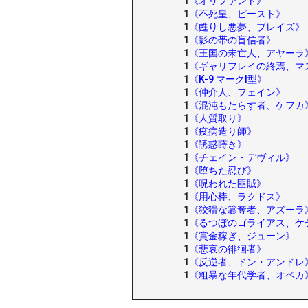
1
《オリファント》
1
《不死皇、ビースト》
1
《甦りし悪夢、ブレイズ》
1
《影の帯の盲信者》
1
《王国の未亡人、アヤーラ
1
《ギャリフレイの終焉、マ
1
《K-9 マークI型》
1
《仲介人、フェイン》
1
《混沌もたらす者、ケフカ
1
《人質取り》
1
《疫病造り師》
1
《誘惑蒔き》
1
《チェイン・デヴィル》
1
《堕ちた忍び》
1
《呪われた匪賊》
1
《用心棒、ラクドス》
1
《狡猾な簒奪者、アズーラ
1
《るつぼのゴライアス、ケ
1
《賞金稼ぎ、ジューン》
1
《悲哀の徘徊者》
1
《反逆者、ドン・アンドレ
1
《粗暴な年代学者、オベカ