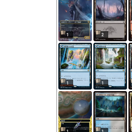
1
2
1
1
1
1