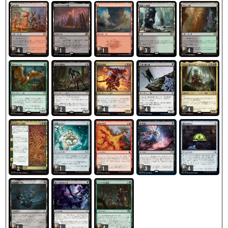
4
1
1
3
4
4
2
4
4
4
2
1
1
3
4
1
1
4