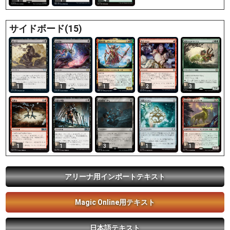
サイドボード(15)
1
1
1
2
3
1
1
3
1
1
アリーナ用インポートテキスト
Magic Online用テキスト
日本語テキスト