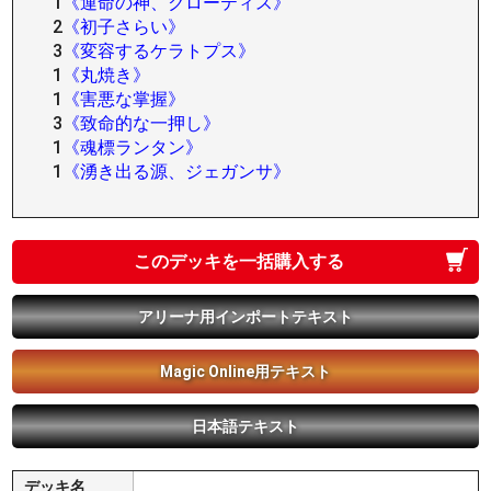
1
《運命の神、クローティス》
2
《初子さらい》
3
《変容するケラトプス》
1
《丸焼き》
1
《害悪な掌握》
3
《致命的な一押し》
1
《魂標ランタン》
1
《湧き出る源、ジェガンサ》
このデッキを一括購入する
アリーナ用インポートテキスト
Magic Online用テキスト
日本語テキスト
デッキ名