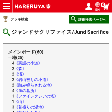
0
EN
ショップ
買取
記事
デッキ検索
デッキ構築
選手一覧
店舗一覧
イベント
ヘルプ
お問い合わせ
ログイン／会員登録
マイページ
デッキ検索
詳細検索ページへ
ジャンドサクリファイス/Jund Sacrifice
メインボード(60)
土地(25)
4
《寓話の小道》
2
《森》
2
《沼》
2
《岩山被りの小道》
2
《踏み鳴らされる地》
4
《血の墓所》
1
《ファイレクシアの塔》
1
《山》
3
《花盛りの湿地》