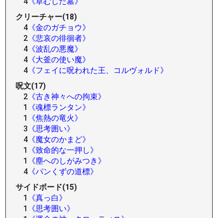
4
《草むした墓》
クリーチャー(18)
4
《金のガチョウ》
2
《悲哀の徘徊者》
4
《波乱の悪魔》
4
《大釜の使い魔》
4
《フェイに呪われた王、コルヴォルド》
呪文(17)
2
《古き神々への拘束》
1
《魂標ランタン》
1
《焦熱の竜火》
3
《思考囲い》
4
《魔女のかまど》
1
《致命的な一押し》
1
《塵へのしがみつき》
4
《パンくずの道標》
サイドボード(15)
1
《真っ白》
1
《思考囲い》