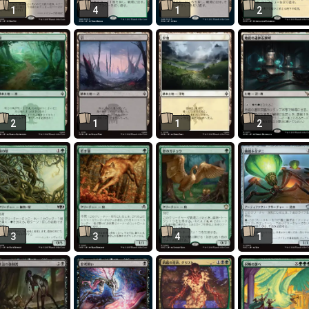
1
4
1
2
2
1
1
2
3
3
4
1