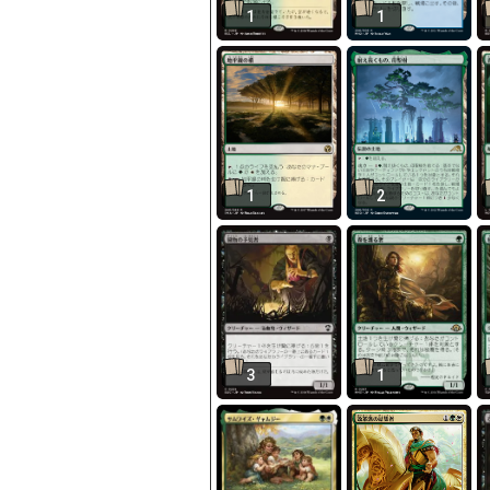
1
1
1
2
3
1