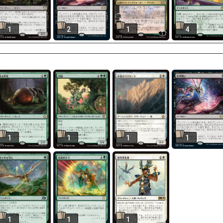
1
2
1
4
1
1
1
1
1
1
1