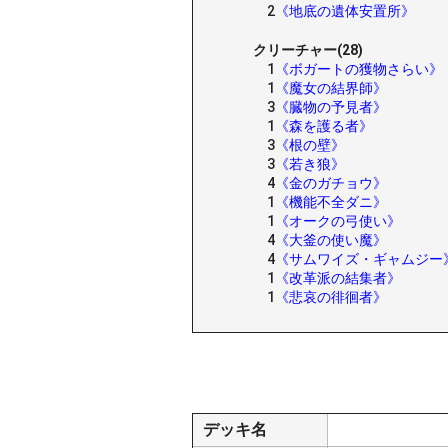
2
《地底の遺体安置所》
クリーチャー(28)
1
《ボガートの獲物さらい》
1
《魔女の結界師》
3
《臓物の予見者》
1
《森を護る者》
3
《根の壁》
3
《若き狼》
4
《金のガチョウ》
1
《機能不全ダニ》
1
《オークの弓使い》
4
《大釜の使い魔》
4
《サムワイズ・ギャムジー
1
《改革派の結集者》
1
《悲哀の徘徊者》
デッキ名