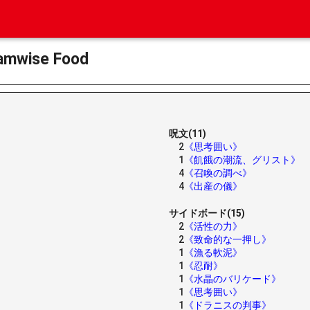
ise Food
呪文(11)
2
《思考囲い》
1
《飢餓の潮流、グリスト》
4
《召喚の調べ》
4
《出産の儀》
サイドボード(15)
2
《活性の力》
2
《致命的な一押し》
1
《漁る軟泥》
1
《忍耐》
1
《水晶のバリケード》
1
《思考囲い》
1
《ドラニスの判事》