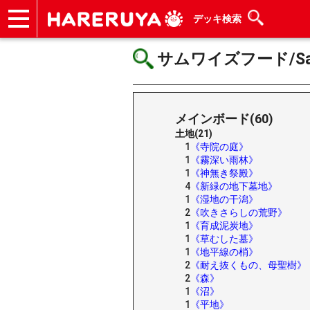
デッキ検索
ショップ
買取
記事
デッキ検索
デッキ構築
選手一覧
店舗一覧
イベント
ヘルプ
お問い合わせ
サムワイズフード/Samw
メインボード(60)
土地(21)
1
《寺院の庭》
1
《霧深い雨林》
1
《神無き祭殿》
4
《新緑の地下墓地》
1
《湿地の干潟》
2
《吹きさらしの荒野》
1
《育成泥炭地》
1
《草むした墓》
1
《地平線の梢》
2
《耐え抜くもの、母聖樹》
2
《森》
1
《沼》
1
《平地》