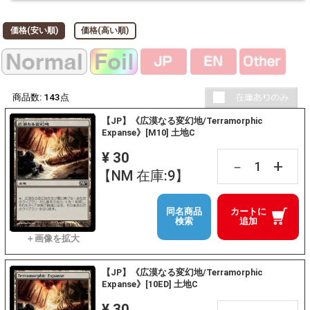
価格(安い順)
価格(高い順)
商品数:
143
点
【JP】《広漠なる変幻地/Terramorphic
Expanse》[M10] 土地C
¥ 30
+
－
【NM 在庫:9】
同名商品
カートに
検索
追加
【JP】《広漠なる変幻地/Terramorphic
Expanse》[10ED] 土地C
¥ 30