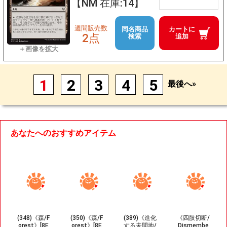
【NM 在庫:14】
週間販売数
同名商品
カートに
2点
検索
追加
1
2
3
4
5
最後へ»
あなたへのおすすめアイテム
(348)《森/F
(350)《森/F
(389)《進化
《四肢切断/
orest》[8E
orest》[8E
する未開地/
Dismembe