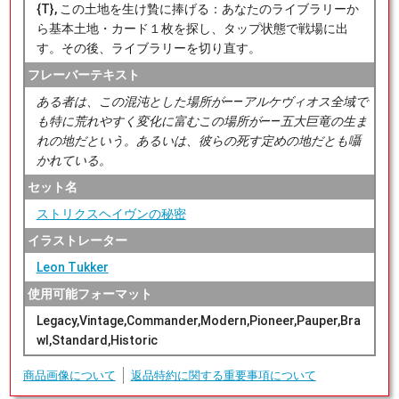
{T}, この土地を生け贄に捧げる：あなたのライブラリーか
ら基本土地・カード１枚を探し、タップ状態で戦場に出
す。その後、ライブラリーを切り直す。
フレーバーテキスト
ある者は、この混沌とした場所が――アルケヴィオス全域で
も特に荒れやすく変化に富むこの場所が――五大巨竜の生ま
れの地だという。あるいは、彼らの死す定めの地だとも囁
かれている。
セット名
ストリクスヘイヴンの秘密
イラストレーター
Leon Tukker
使用可能フォーマット
Legacy,Vintage,Commander,Modern,Pioneer,Pauper,Bra
wl,Standard,Historic
商品画像について
返品特約に関する重要事項について