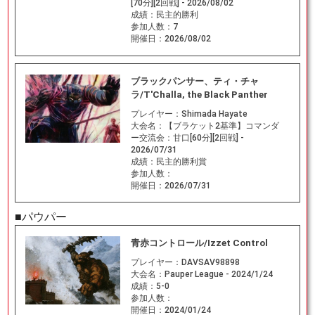
[70分][2回戦] - 2026/08/02
成績：
民主的勝利
参加人数：
7
開催日：
2026/08/02
ブラックパンサー、ティ・チャ
ラ/T'Challa, the Black Panther
プレイヤー：
Shimada Hayate
大会名：
【ブラケット2基準】コマンダ
ー交流会：甘口[60分][2回戦] -
2026/07/31
成績：
民主的勝利賞
参加人数：
開催日：
2026/07/31
■パウパー
青赤コントロール/Izzet Control
プレイヤー：
DAVSAV98898
大会名：
Pauper League - 2024/1/24
成績：
5-0
参加人数：
開催日：
2024/01/24