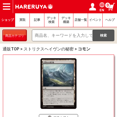
0
EN
ショップ
買取
記事
デッキ検索
デッキ構築
選手一覧
店舗一覧
イベント
ヘルプ
お問い合わせ
ログイン／会員登録
マイページ
デッキ
デッキ
ショップ
買取
記事
店舗一覧
イベント
ヘルプ
検索
構築
商品カテゴリ
通販TOP
>
ストリクスヘイヴンの秘密
>
コモン