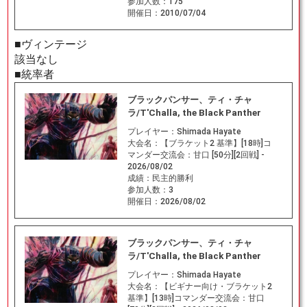
参加人数：
175
開催日：
2010/07/04
■ヴィンテージ
該当なし
■統率者
ブラックパンサー、ティ・チャ
ラ/T'Challa, the Black Panther
プレイヤー：
Shimada Hayate
大会名：
【ブラケット2 基準】[18時]コ
マンダー交流会：甘口 [50分][2回戦] -
2026/08/02
成績：
民主的勝利
参加人数：
3
開催日：
2026/08/02
ブラックパンサー、ティ・チャ
ラ/T'Challa, the Black Panther
プレイヤー：
Shimada Hayate
大会名：
【ビギナー向け・ブラケット2
基準】[13時]コマンダー交流会：甘口