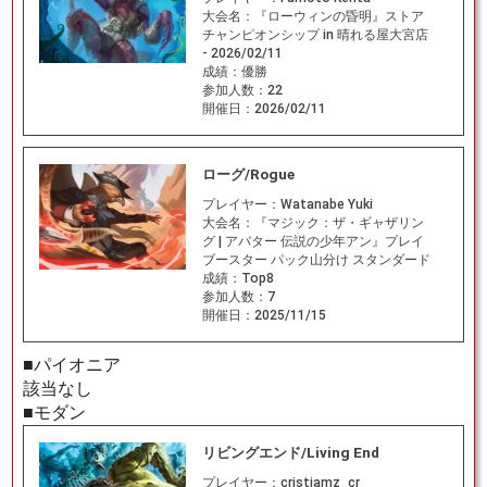
大会名：
『ローウィンの昏明』ストア
チャンピオンシップ in 晴れる屋大宮店
- 2026/02/11
成績：
優勝
参加人数：
22
開催日：
2026/02/11
ローグ/Rogue
プレイヤー：
Watanabe Yuki
大会名：
『マジック：ザ・ギャザリン
グ | アバター 伝説の少年アン』プレイ
ブースター パック山分け スタンダード
成績：
Top8
参加人数：
7
開催日：
2025/11/15
■パイオニア
該当なし
■モダン
リビングエンド/Living End
プレイヤー：
cristiamz_cr