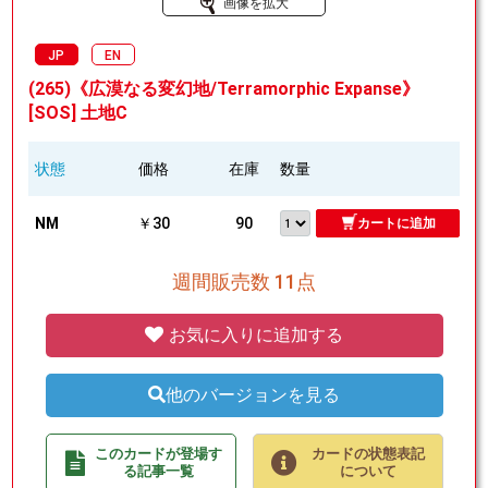
画像を拡大
JP
EN
(265)《広漠なる変幻地/Terramorphic Expanse》
[SOS] 土地C
状態
価格
在庫
数量
NM
￥30
90
カートに追加
週間販売数 11点
お気に入りに追加する
他のバージョンを見る
このカードが登場す
カードの状態表記
る記事一覧
について