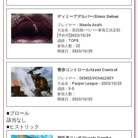
ディミーアデルバー/Dimir Delver
プレイヤー：
Maeda Asahi
大会名：
第四期パウパー東海王決定戦
[予約可]2023/10/29
成績：
TOP8
参加人数：
22
開催日：
2023/10/29
青赤コントロール/Izzet Control
プレイヤー：
DENISEVICHALEXEY
大会名：
Pauper League - 2023/10/25
成績：
5-0
参加人数：
開催日：
2023/10/25
■ブロール
該当なし
■ヒストリック
神託者コンボ/Oracle Combo