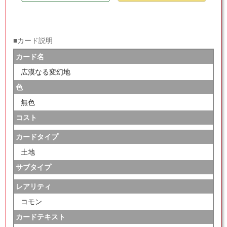
■カード説明
カード名
広漠なる変幻地
色
無色
コスト
カードタイプ
土地
サブタイプ
レアリティ
コモン
カードテキスト