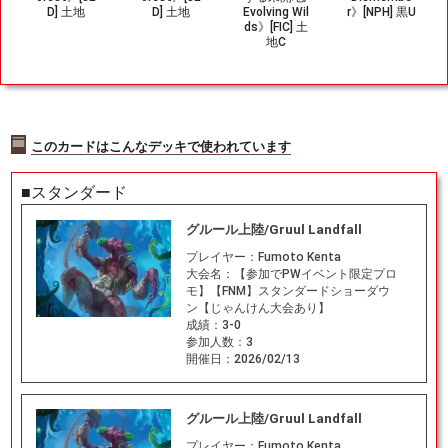
D] 土地
D] 土地
Evolving Wil
r》[NPH] 黒U
ds》[FIC] 土
地C
このカードはこんなデッキで使われています
■スタンダード
グルール上陸/Gruul Landfall
プレイヤー：
Fumoto Kenta
大会名：
【参加でPWイベント限定プロ
モ】【FNM】スタンダードショーダウ
ン【じゃんけん大会あり】
成績：
3-0
参加人数：
3
開催日：
2026/02/13
グルール上陸/Gruul Landfall
プレイヤー：
Fumoto Kenta