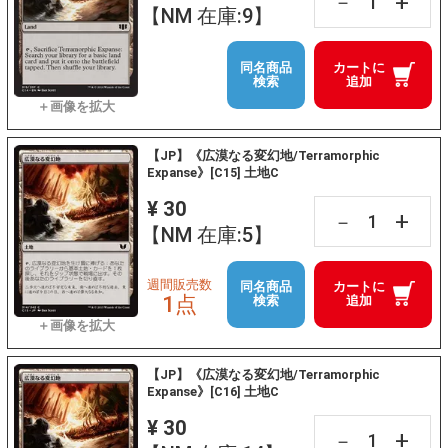
+
－
【NM 在庫:9】
同名商品
カートに
検索
追加
【JP】《広漠なる変幻地/Terramorphic
Expanse》[C15] 土地C
¥ 30
+
－
【NM 在庫:5】
週間販売数
同名商品
カートに
1点
検索
追加
【JP】《広漠なる変幻地/Terramorphic
Expanse》[C16] 土地C
¥ 30
+
－