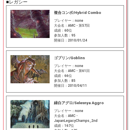
■レガシー
複合コンボ/Hybrid Combo
プレイヤー：
none
大会名：
AMC - 第57回
成績：
60位
参加人数：
95
開催日：
2010/01/24
ゴブリン/Goblins
プレイヤー：
none
大会名：
AMC - 第61回
成績：
66位
参加人数：
85
開催日：
2010/04/11
緑白アグロ/Selesnya Aggro
プレイヤー：
none
大会名：
AMC -
JapanLegacyChamps_2nd
成績：
167位