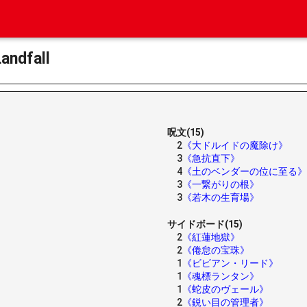
ndfall
呪文(15)
2
《大ドルイドの魔除け》
3
《急抗直下》
4
《土のベンダーの位に至る》
3
《一繋がりの根》
3
《若木の生育場》
サイドボード(15)
2
《紅蓮地獄》
2
《倦怠の宝珠》
1
《ビビアン・リード》
1
《魂標ランタン》
1
《蛇皮のヴェール》
2
《鋭い目の管理者》