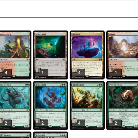
4
1
4
1
2
2
4
2