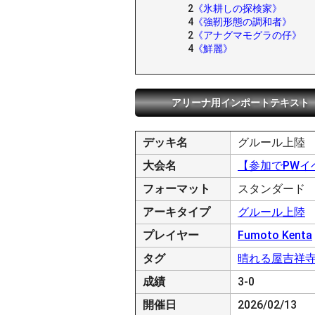
2
《氷耕しの探検家》
4
《強靭形態の調和者》
2
《アナグマモグラの仔》
4
《鮮麗》
アリーナ用インポートテキスト
デッキ名
グルール上陸
大会名
【参加でPWイ
フォーマット
スタンダード
アーキタイプ
グルール上陸
プレイヤー
Fumoto Kenta
タグ
晴れる屋吉祥
成績
3-0
開催日
2026/02/13