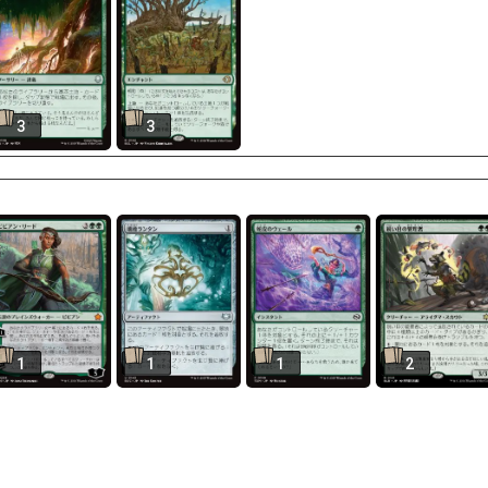
3
3
1
1
1
2