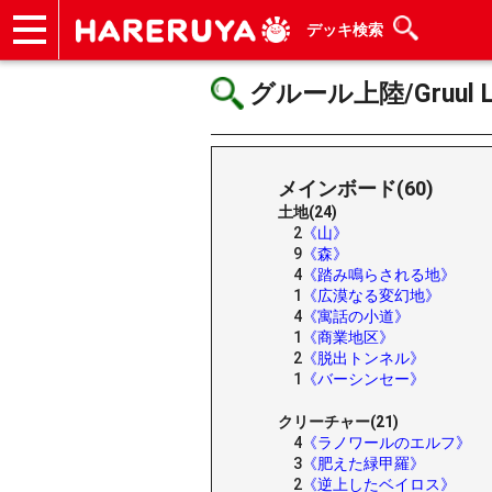
デッキ検索
ショップ
買取
記事
デッキ検索
デッキ構築
選手一覧
店舗一覧
イベント
ヘルプ
お問い合わせ
グルール上陸/Gruul La
メインボード(60)
土地(24)
2
《山》
9
《森》
4
《踏み鳴らされる地》
1
《広漠なる変幻地》
4
《寓話の小道》
1
《商業地区》
2
《脱出トンネル》
1
《バーシンセー》
クリーチャー(21)
4
《ラノワールのエルフ》
3
《肥えた緑甲羅》
2
《逆上したベイロス》