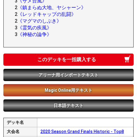
3
《サメ台風》
2
《鎮まらぬ大地、ヤシャーン》
2
《レッドキャップの乱闘》
2
《マグマのしぶき》
3
《霊気の疾風》
3
《神秘の論争》
このデッキを一括購入する
アリーナ用インポートテキスト
Magic Online用テキスト
日本語テキスト
デッキ名
大会名
2020 Season Grand Finals Historic - Top8