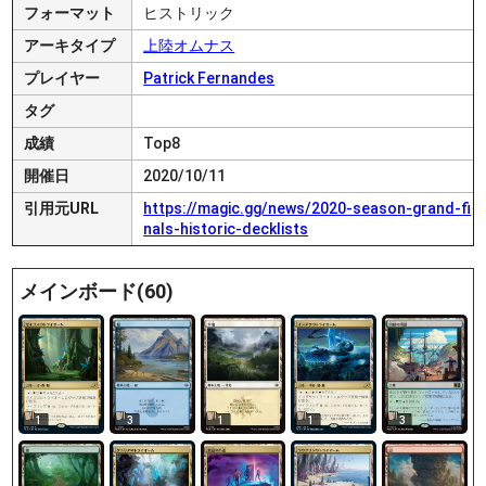
フォーマット
ヒストリック
アーキタイプ
上陸オムナス
プレイヤー
Patrick Fernandes
タグ
成績
Top8
開催日
2020/10/11
引用元URL
https://magic.gg/news/2020-season-grand-fi
nals-historic-decklists
メインボード(60)
1
3
1
1
3