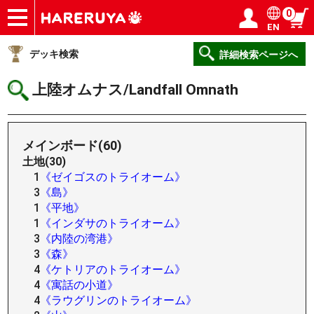
0
EN
ショップ
買取
記事
デッキ検索
デッキ構築
選手一覧
店舗一覧
イベント
ヘルプ
お問い合わせ
ログイン／会員登録
マイページ
デッキ検索
詳細検索ページへ
上陸オムナス/Landfall Omnath
メインボード(60)
土地(30)
1
《ゼイゴスのトライオーム》
3
《島》
1
《平地》
1
《インダサのトライオーム》
3
《内陸の湾港》
3
《森》
4
《ケトリアのトライオーム》
4
《寓話の小道》
4
《ラウグリンのトライオーム》