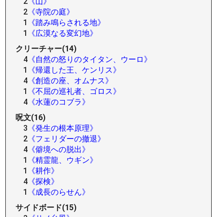
2
《山》
2
《寺院の庭》
1
《踏み鳴らされる地》
1
《広漠なる変幻地》
クリーチャー(14)
4
《自然の怒りのタイタン、ウーロ》
1
《帰還した王、ケンリス》
4
《創造の座、オムナス》
1
《不屈の巡礼者、ゴロス》
4
《水蓮のコブラ》
呪文(16)
3
《発生の根本原理》
2
《フェリダーの撤退》
4
《僻境への脱出》
1
《精霊龍、ウギン》
1
《耕作》
4
《探検》
1
《成長のらせん》
サイドボード(15)