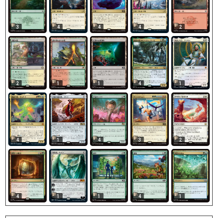
3
4
4
4
2
2
1
1
4
1
4
1
4
3
2
4
1
1
4
1