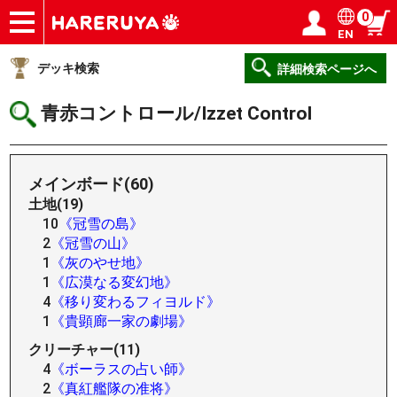
0
EN
ショップ
買取
記事
デッキ検索
デッキ構築
選手一覧
店舗一覧
イベント
ヘルプ
お問い合わせ
ログイン／会員登録
マイページ
デッキ検索
詳細検索ページへ
青赤コントロール/Izzet Control
メインボード(60)
土地(19)
10
《冠雪の島》
2
《冠雪の山》
1
《灰のやせ地》
1
《広漠なる変幻地》
4
《移り変わるフィヨルド》
1
《貴顕廊一家の劇場》
クリーチャー(11)
4
《ボーラスの占い師》
2
《真紅艦隊の准将》