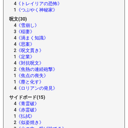
4
《トレイリアの恐怖》
1
《つぶやく神秘家》
呪文(30)
4
《雪崩し》
3
《稲妻》
4
《渦まく知識》
4
《思案》
2
《呪文貫き》
1
《定業》
4
《対抗呪文》
2
《焦熱の連続砲撃》
1
《焦点の喪失》
1
《塵と化す》
4
《ロリアンの発見》
サイドボード(15)
4
《青霊破》
4
《赤霊破》
1
《払拭》
2
《似姿焼き》