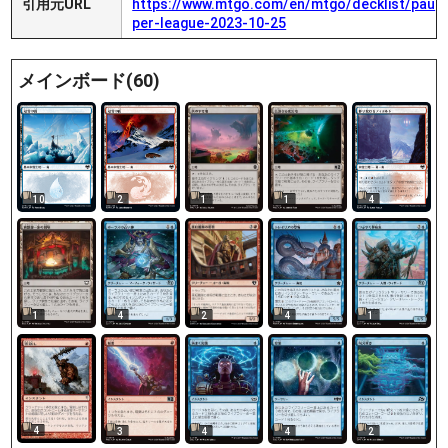
引用元URL
https://www.mtgo.com/en/mtgo/decklist/pau
per-league-2023-10-25
メインボード(60)
10
2
1
1
4
1
4
4
1
2
4
3
4
4
2