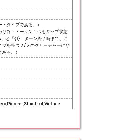
ー・タイプである。）
わり谷・トークン１つをタップ状態
る」と「{1}：ターン終了時まで、こ
イプを持つ２/２のクリーチャーにな
である。）
rn,Pioneer,Standard,Vintage