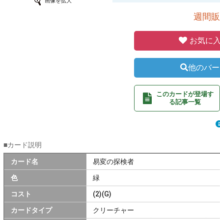
画像を拡大
週間販
お気に入
他のバー
このカードが登場す
る記事一覧
■カード説明
カード名
易変の探検者
色
緑
コスト
(2)(G)
カードタイプ
クリーチャー