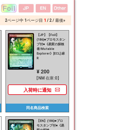
2
ページ中
1
ページ目
1
2
最後»
【JP】【Foil】
(186)■プロモスタン
プ付■《易変の探検
者/Mutable
Explorer》[ECL] 緑
R
¥ 200
【NM 在庫:0】
入荷時に
通知
同名商品
検索
【EN】(186)■プロ
モスタンプ付■《易