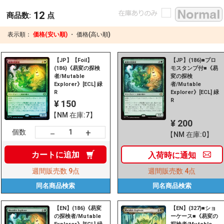
12
商品数:
点
表示順：
価格(安い順)
・
価格(高い順)
【JP】【Foil】
【JP】(186)■プロ
(186)《易変の探検
モスタンプ付■《易
者/Mutable
変の探検
Explorer》[ECL] 緑
者/Mutable
R
Explorer》[ECL] 緑
R
¥ 150
【NM 在庫:7】
¥ 200
+
－
個数
【NM 在庫:0】
カートに
追加
入荷時に
通知
週間販売数
9点
週間販売数
4点
同名商品
検索
同名商品
検索
【EN】(186)《易変
【EN】(327)■ショ
の探検者/Mutable
ーケース■《易変の