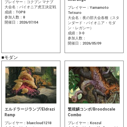
プレイヤー：
コクブン マナブ
大会名：
パイオニア虎王決定戦
プレイヤー：
Yamamoto
成績：
TOP8
Tetsuro
参加人数：
8
大会名：
夜の部大会各種（スタ
開催日：
2026/07/04
ンダード・パイオニア・モダ
ン・レガシー）
成績：
3-0
参加人数：
開催日：
2026/05/09
■モダン
エルドラージランプ/Eldrazi
繁殖鱗コンボ/Broodscale
Ramp
Combo
プレイヤー：
bluecloud1218
プレイヤー：
Koszul