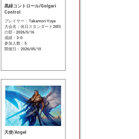
黒緑コントロール/Golgari
Control
プレイヤー：
Takamori Yuya
大会名：
休日スタンダード20時
の部 - 2026/5/16
成績：
3-0
参加人数：
5
開催日：
2026/05/10
天使/Angel