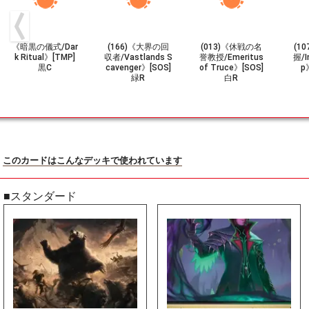
《暗黒の儀式/Dar
(166)《大界の回
(013)《休戦の名
(1
k Ritual》[TMP]
収者/Vastlands S
誉教授/Emeritus
握/I
黒C
cavenger》[SOS]
of Truce》[SOS]
p
緑R
白R
このカードはこんなデッキで使われています
■スタンダード