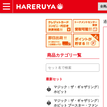
ショップ
買取
記事
デッキ検索
デッキ構築
選手一覧
店舗一覧
イベント
ヘルプ
お問い合わせ
通
商品カテゴリ一覧