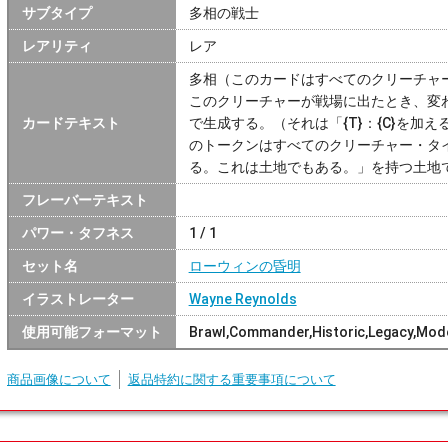
サブタイプ
多相の戦士
レアリティ
レア
多相（このカードはすべてのクリーチャ
このクリーチャーが戦場に出たとき、変
カードテキスト
で生成する。（それは「{T}：{C}を加え
のトークンはすべてのクリーチャー・タ
る。これは土地でもある。」を持つ土地
フレーバーテキスト
パワー・タフネス
1 / 1
セット名
ローウィンの昏明
イラストレーター
Wayne Reynolds
使用可能フォーマット
Brawl,Commander,Historic,Legacy,Mode
商品画像について
返品特約に関する重要事項について