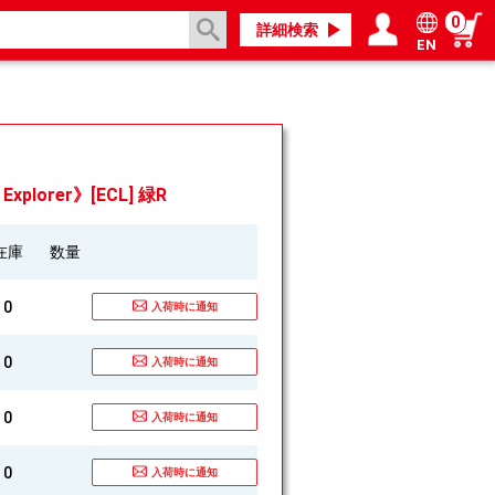
0
詳細検索
EN
ログイン／会員登録
マイページ
xplorer》[ECL] 緑R
在庫
数量
0
入荷時に通知
0
入荷時に通知
0
入荷時に通知
0
入荷時に通知