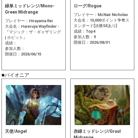
緑単ミッドレンジ/Mono-
ローグ/Rogue
Green Midrange
プレイヤー：
McNair Nicholas
大会名：
10,000ポイント争奪ス
プレイヤー：
Hirayama Rei
タンダード[決勝SEあり]
大会名：
Hareruya Wayfinder -
成績：
Top4
『マジック：ザ・ギャザリング
参加人数：
9
| ホビット』
開催日：
2026/08/01
成績：
参加人数：
開催日：
2026/06/15
■パイオニア
天使/Angel
赤緑ミッドレンジ/Gruul
Midrange