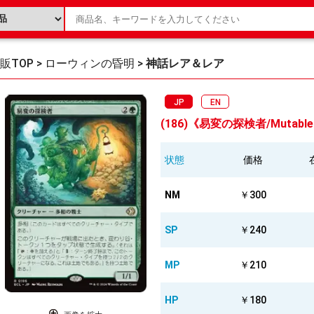
販TOP
>
ローウィンの昏明
>
神話レア＆レア
JP
EN
(186)《易変の探検者/Mutable E
状態
価格
NM
￥300
SP
￥240
MP
￥210
HP
￥180