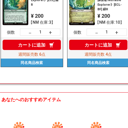
Explorer》[ECL] 緑
探検者/Mutable
R
Explorer》[ECL-
BF] 緑R
¥ 200
¥ 200
【NM 在庫:3】
【NM 在庫:10】
+
+
－
－
個数
個数
カートに
追加
カートに
追加
週間販売数
6点
週間販売数
4点
同名商品
検索
同名商品
検索
あなたへのおすすめアイテム