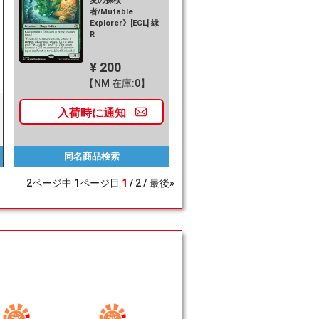
変の探検
者/Mutable
Explorer》[ECL] 緑
R
¥ 200
【NM 在庫:0】
入荷時に
通知
同名商品
検索
2
ページ中
1
ページ目
1
2
最後»