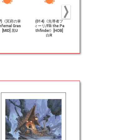
07)《冥府の掌
(014)《先導者フ
(149)《ボルグの
(033)《真
nfernal Gras
ィーリ/Fíli the Pa
隊/Bolg's Compa
盗人、ビルボ/
》[MID] 黒U
thfinder》[HOB]
ny》[HOB] 金R
o, Thief in 
白R
ght》[HOB