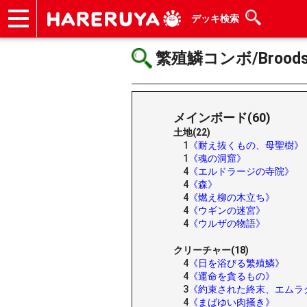
デッキ検索
ショップ
買取
記事
デッキ検索
デッキ構築
選手一覧
店舗一覧
イベント
ヘルプ
お問い合わせ
繁殖鱗コンボ/Broodsc
メインボード(60)
土地(22)
1
《耐え抜くもの、母聖樹》
1
《魂の洞窟》
4
《エルドラージの寺院》
4
《森》
4
《燃え柳の木立ち》
4
《ウギンの迷宮》
4
《ウルザの物語》
クリーチャー(18)
4
《日を浴びる繁殖鱗》
4
《運命を貪るもの》
3
《約束された終末、エムラ
4
《まばゆい肉掻き》