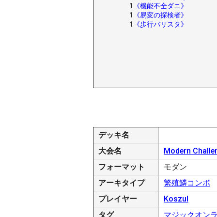
1
《機能不全ダニ》
1
《易変の探検者》
1
《歩行バリスタ》
デッキ名
大会名
Modern Challe
フォーマット
モダン
アーキタイプ
繁殖鱗コンボ
プレイヤー
Koszul
タグ
マジックオン