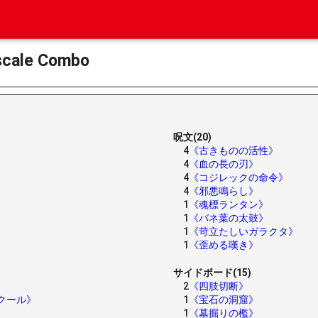
ale Combo
呪文(20)
4
《古きものの活性》
4
《血の長の刃》
4
《コジレックの命令》
4
《邪悪鳴らし》
1
《魂標ランタン》
1
《バネ葉の太鼓》
1
《苛立たしいガラクタ》
1
《歪める嘆き》
サイドボード(15)
2
《四肢切断》
クール》
1
《宝石の洞窟》
1
《墓掘りの檻》