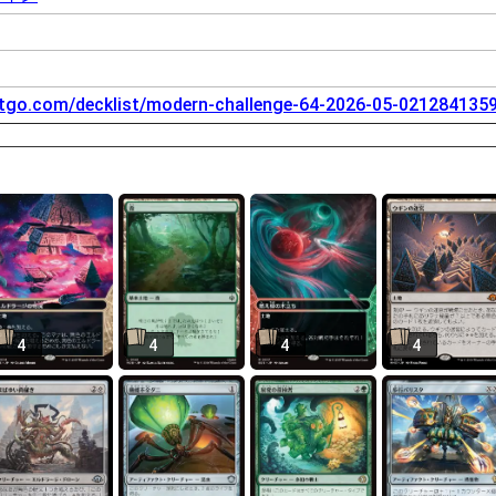
tgo.com/decklist/modern-challenge-64-2026-05-021284135
4
4
4
4