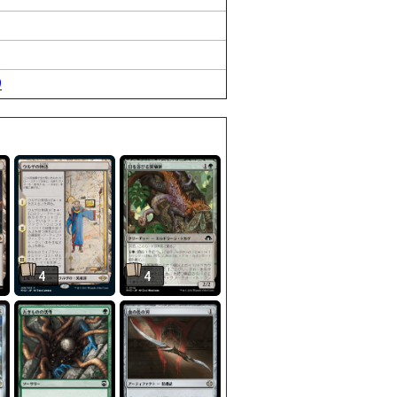
9
4
4