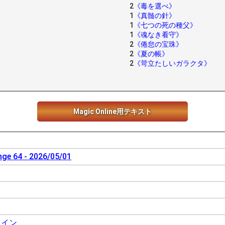
2
《毒を選べ》
1
《真髄の針》
1
《七つの死の種父》
1
《魂なき看守》
2
《倦怠の宝珠》
2
《夏の帳》
2
《苛立たしいガラクタ》
Magic Online用テキスト
nge 64 - 2026/05/01
ライン