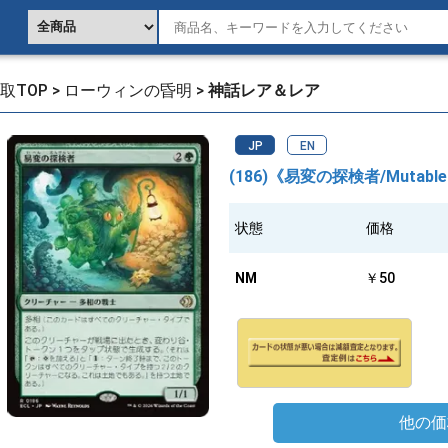
取TOP
>
ローウィンの昏明
>
神話レア＆レア
JP
EN
(186)《易変の探検者/Mutable E
状態
価格
NM
￥50
他の価