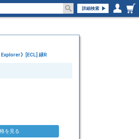
詳細検索
ログイン／会員登録
マイページ
xplorer》[ECL] 緑R
格を見る