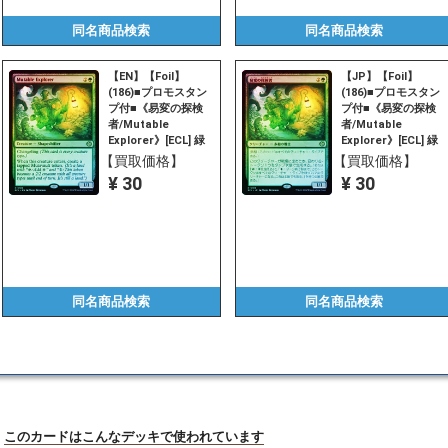
同名商品
検索
同名商品
検索
【EN】【Foil】
【JP】【Foil】
(186)■プロモスタン
(186)■プロモスタン
プ付■《易変の探検
プ付■《易変の探検
者/Mutable
者/Mutable
Explorer》[ECL] 緑
Explorer》[ECL] 緑
R
R
【買取価格】
【買取価格】
¥ 30
¥ 30
同名商品
検索
同名商品
検索
このカードはこんなデッキで使われています