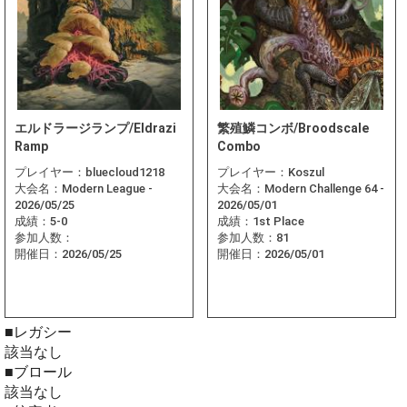
エルドラージランプ/Eldrazi
繁殖鱗コンボ/Broodscale
Ramp
Combo
プレイヤー：
bluecloud1218
プレイヤー：
Koszul
大会名：
Modern League -
大会名：
Modern Challenge 64 -
2026/05/25
2026/05/01
成績：
5-0
成績：
1st Place
参加人数：
参加人数：
81
開催日：
2026/05/25
開催日：
2026/05/01
■レガシー
該当なし
■ブロール
該当なし