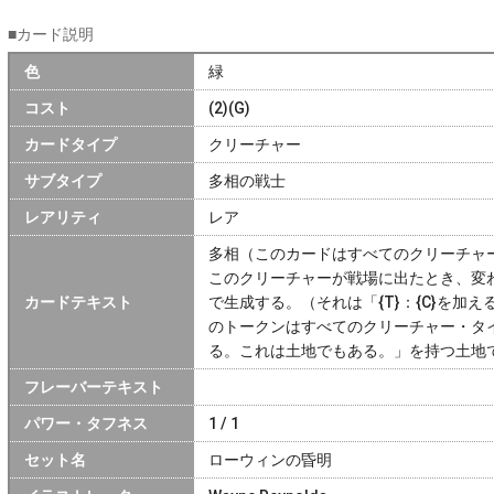
■カード説明
色
緑
コスト
(2)(G)
カードタイプ
クリーチャー
サブタイプ
多相の戦士
レアリティ
レア
多相（このカードはすべてのクリーチャ
このクリーチャーが戦場に出たとき、変
カードテキスト
で生成する。（それは「{T}：{C}を加え
のトークンはすべてのクリーチャー・タ
る。これは土地でもある。」を持つ土地
フレーバーテキスト
パワー・タフネス
1 / 1
セット名
ローウィンの昏明