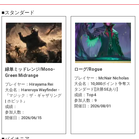
■スタンダード
緑単ミッドレンジ/Mono-
ローグ/Rogue
Green Midrange
プレイヤー：
McNair Nicholas
大会名：
10,000ポイント争奪ス
プレイヤー：
Hirayama Rei
タンダード[決勝SEあり]
大会名：
Hareruya Wayfinder -
成績：
Top4
『マジック：ザ・ギャザリング
参加人数：
9
| ホビット』
開催日：
2026/08/01
成績：
参加人数：
開催日：
2026/06/15
■パイオニア