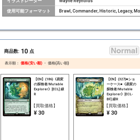
イラストレーター
Wayne Reynolds
使用可能フォーマット
Brawl, Commander, Historic, Legacy, Mo
10
商品数:
点
表示順：
価格(安い順)
・
価格(高い順)
【EN】(186)《易変
【EN】(327)■ショ
の探検者/Mutable
ーケース■《易変の
Explorer》[ECL] 緑
探検者/Mutable
R
Explorer》[ECL-
BF] 緑R
【買取価格】
【買取価格】
¥ 30
¥ 30