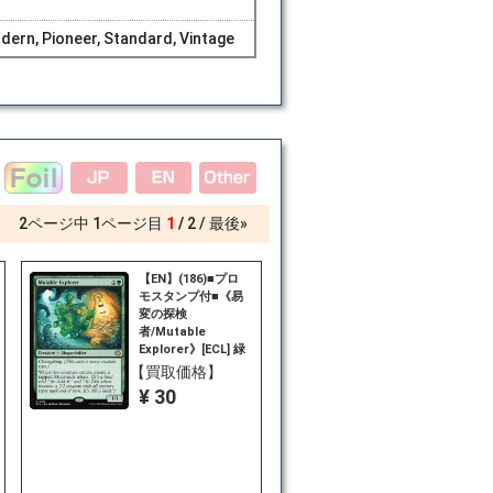
dern, Pioneer, Standard, Vintage
2
ページ中
1
ページ目
1
2
最後»
【EN】(186)■プロ
モスタンプ付■《易
変の探検
者/Mutable
Explorer》[ECL] 緑
R
【買取価格】
¥ 30