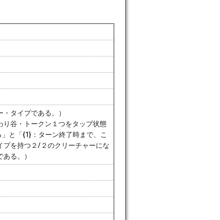
ー・タイプである。）
わり谷・トークン１つをタップ状態
る」と「{1}：ターン終了時まで、こ
イプを持つ２/２のクリーチャーにな
である。）