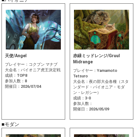
天使/Angel
赤緑ミッドレンジ/Gruul
Midrange
プレイヤー：
コクブン マナブ
大会名：
パイオニア虎王決定戦
プレイヤー：
Yamamoto
成績：
TOP8
Tetsuro
参加人数：
8
大会名：
夜の部大会各種（スタ
開催日：
2026/07/04
ンダード・パイオニア・モダ
ン・レガシー）
成績：
3-0
参加人数：
開催日：
2026/05/09
■モダン