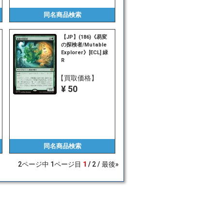
同名商品
検索
【JP】(186)《易変
の探検者/Mutable
Explorer》[ECL] 緑
R
【買取価格】
¥ 50
同名商品
検索
2
ページ中
1
ページ目
1
2
最後»