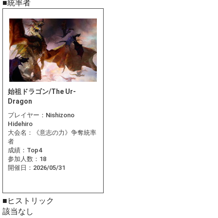
■統率者
始祖ドラゴン/The Ur-
Dragon
プレイヤー：
Nishizono
Hidehiro
大会名：
《意志の力》争奪統率
者
成績：
Top4
参加人数：
18
開催日：
2026/05/31
■ヒストリック
該当なし