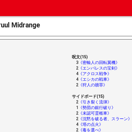
 Midrange
呪文(15)
3
《密輸人の回転翼機》
2
《エンバレスの宝剣》
4
《アクロス戦争》
4
《エシカの戦車》
2
《狩人の贖罪》
サイドボード(15)
2
《引き裂く流弾》
1
《勢団の銀行破り》
2
《未認可霊柩車》
2
《沈黙を破る者、スラーン》
4
《塔の点火》
2
《毒を選べ》