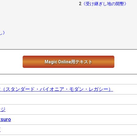
2
《受け継ぎし地の開墾》
し》
Magic Online用テキスト
種（スタンダード・パイオニア・モダン・レガシー）
ンジ
suro
店