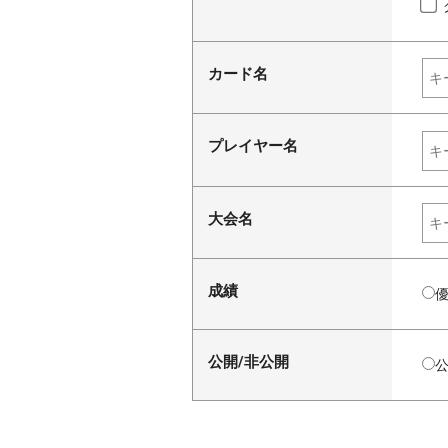
カード名
プレイヤー名
大会名
成績
公開/非公開