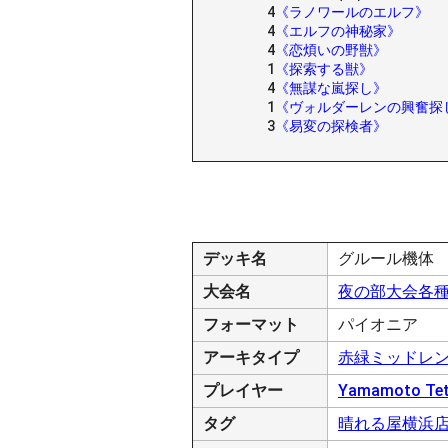
4
《ラノワールのエルフ》
4
《エルフの神秘家》
4
《恋煩いの野獣》
1
《探索する獣》
4
《無謀な嵐探し》
1
《ヴォルダーレンの興奮探
3
《易変の探検者》
デッキ名
グルール機体
大会名
夜の部大会各
フォーマット
パイオニア
アーキタイプ
赤緑ミッドレ
プレイヤー
Yamamoto Tet
タグ
晴れる屋横浜