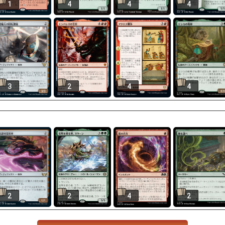
1
4
4
4
3
2
4
4
2
2
4
2