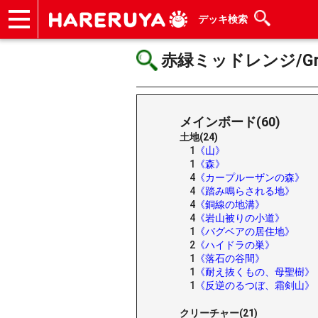
デッキ検索
ショップ
買取
記事
デッキ検索
デッキ構築
選手一覧
店舗一覧
イベント
ヘルプ
お問い合わせ
赤緑ミッドレンジ/Gruul
メインボード(60)
土地(24)
1
《山》
1
《森》
4
《カープルーザンの森》
4
《踏み鳴らされる地》
4
《銅線の地溝》
4
《岩山被りの小道》
1
《バグベアの居住地》
2
《ハイドラの巣》
1
《落石の谷間》
1
《耐え抜くもの、母聖樹》
1
《反逆のるつぼ、霜剣山》
クリーチャー(21)