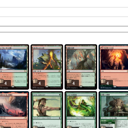
4
4
4
4