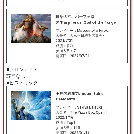
鍛冶の神、パーフォロ
ス/Purphoros, God of the Forge
プレイヤー：
Matsumoto Hiroki
大会名：
大宮平日統率者集会 -
2024/7/31
成績：
勝利
参加人数：
7
開催日：
2024/07/31
■フロンティア
該当なし
■ヒストリック
不屈の独創力/Indomitable
Creativity
プレイヤー：
Sekiya Daisuke
大会名：
The Pizza Box Open -
2022/1/16
成績：
Top8
参加人数：
115
開催日：
2022/01/16