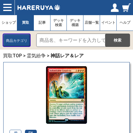
ショップ
買取
記事
デッキ検索
デッキ構築
選手一覧
店舗一覧
イベント
ヘルプ
お問い合わせ
ログイン／会員登録
マイページ
デッキ
デッキ
ショップ
買取
記事
店舗一覧
イベント
ヘルプ
検索
構築
商品カテゴリ
買取TOP
>
霊気紛争
>
神話レア＆レア