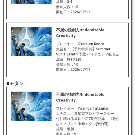
成績：
3-1
参加人数：
10
開催日：
2026/07/12
不屈の独創力/Indomitable
Creativity
プレイヤー：
Okamura Kenta
大会名：
【予約特典有】Summer
Sun's Zenith 予選 パイオニア in仙台店
成績：
権利獲得
参加人数：
10
開催日：
2026/07/11
■モダン
不屈の独創力/Indomitable
Creativity
プレイヤー：
Yoshida Tatsunari
大会名：
【参加賞プレイブースター
付】晴れる屋仙台店7周年記念！《厳か
なモノリス》争奪モダン[予約可]
成績：
優勝
参加人数：
9