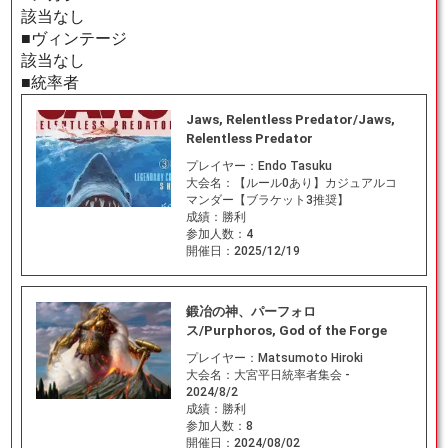
該当なし
■ヴィンテージ
該当なし
■統率者
Jaws, Relentless Predator/Jaws,
Relentless Predator
プレイヤー：
Endo Tasuku
大会名：
【ルール0あり】カジュアルコ
マンダー【ブラケット3推奨】
成績：
勝利
参加人数：
4
開催日：
2025/12/19
鍛冶の神、パーフォロ
ス/Purphoros, God of the Forge
プレイヤー：
Matsumoto Hiroki
大会名：
大宮平日統率者集会 -
2024/8/2
成績：
勝利
参加人数：
8
開催日：
2024/08/02