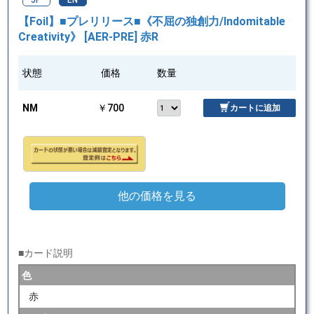
JP
EN
【Foil】■プレリリース■《不屈の独創力/Indomitable
Creativity》 [AER-PRE] 赤R
状態
価格
数量
NM
￥700
カートに追加
他の価格を見る
■カード説明
色
赤