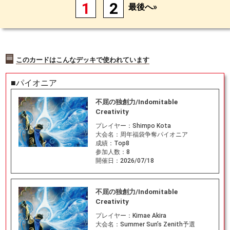
1
2
最後へ»
このカードはこんなデッキで使われています
■パイオニア
不屈の独創力/Indomitable
Creativity
プレイヤー：
Shimpo Kota
大会名：
周年福袋争奪パイオニア
成績：
Top8
参加人数：
8
開催日：
2026/07/18
不屈の独創力/Indomitable
Creativity
プレイヤー：
Kimae Akira
大会名：
Summer Sun’s Zenith予選