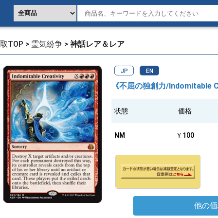
取TOP
>
霊気紛争
>
神話レア＆レア
JP
EN
《不屈の独創力/Indomitable Cre
状態
価格
NM
￥100
他の価