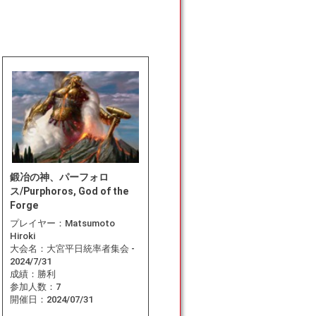
鍛冶の神、パーフォロ
ス/Purphoros, God of the
Forge
プレイヤー：
Matsumoto
Hiroki
大会名：
大宮平日統率者集会 -
2024/7/31
成績：
勝利
参加人数：
7
開催日：
2024/07/31