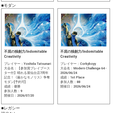
■モダン
不屈の独創力/Indomitable
不屈の独創力/Indomitable
Creativity
Creativity
プレイヤー：
Yoshida Tatsunari
プレイヤー：
Corkyboyy
大会名：
【参加賞プレイブース
大会名：
Modern Challenge 64 -
ター付】晴れる屋仙台店7周年
2026/06/24
記念！《厳かなモノリス》争奪
成績：
1st Place
モダン[予約可]
参加人数：
88
成績：
優勝
開催日：
2026/06/24
参加人数：
9
開催日：
2026/07/20
■レガシー