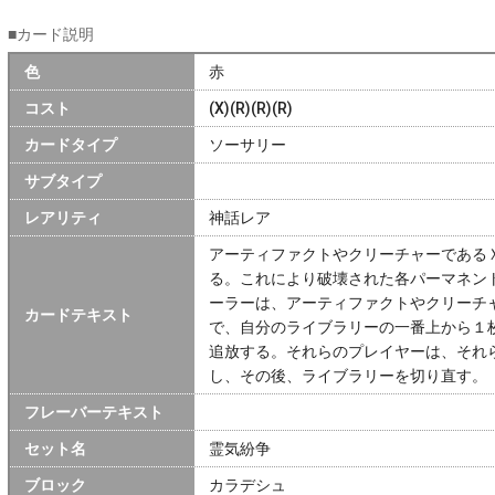
■カード説明
色
赤
コスト
(X)(R)(R)(R)
カードタイプ
ソーサリー
サブタイプ
レアリティ
神話レア
アーティファクトやクリーチャーである
る。これにより破壊された各パーマネン
ーラーは、アーティファクトやクリーチ
カードテキスト
で、自分のライブラリーの一番上から１
追放する。それらのプレイヤーは、それ
し、その後、ライブラリーを切り直す。
フレーバーテキスト
セット名
霊気紛争
ブロック
カラデシュ