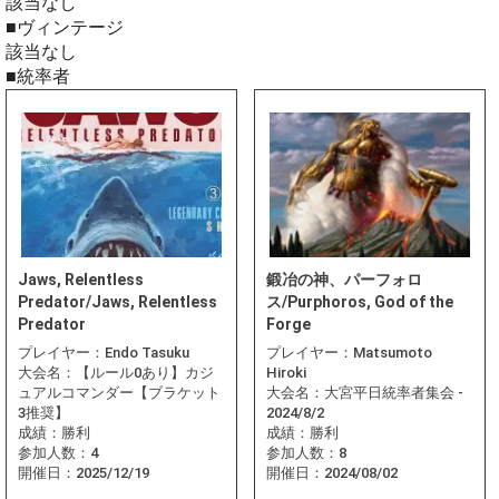
該当なし
■ヴィンテージ
該当なし
■統率者
Jaws, Relentless
鍛冶の神、パーフォロ
Predator/Jaws, Relentless
ス/Purphoros, God of the
Predator
Forge
プレイヤー：
Endo Tasuku
プレイヤー：
Matsumoto
大会名：
【ルール0あり】カジ
Hiroki
ュアルコマンダー【ブラケット
大会名：
大宮平日統率者集会 -
3推奨】
2024/8/2
成績：
勝利
成績：
勝利
参加人数：
4
参加人数：
8
開催日：
2025/12/19
開催日：
2024/08/02