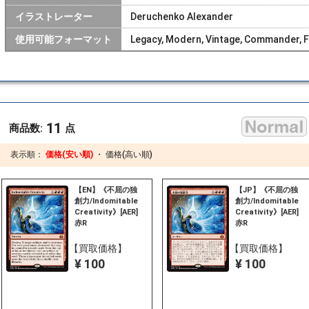
イラストレーター
Deruchenko Alexander
使用可能フォーマット
Legacy, Modern, Vintage, Commander, Fro
11
商品数:
点
表示順：
価格(安い順)
・
価格(高い順)
【EN】《不屈の独
【JP】《不屈の独
創力/Indomitable
創力/Indomitable
Creativity》[AER]
Creativity》[AER]
赤R
赤R
【買取価格】
【買取価格】
¥ 100
¥ 100