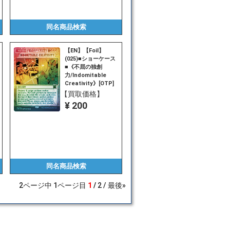
同名商品
検索
【EN】【Foil】
(025)■ショーケース
■《不屈の独創
力/Indomitable
Creativity》[OTP]
赤R
【買取価格】
¥ 200
同名商品
検索
2
ページ中
1
ページ目
1
2
最後»