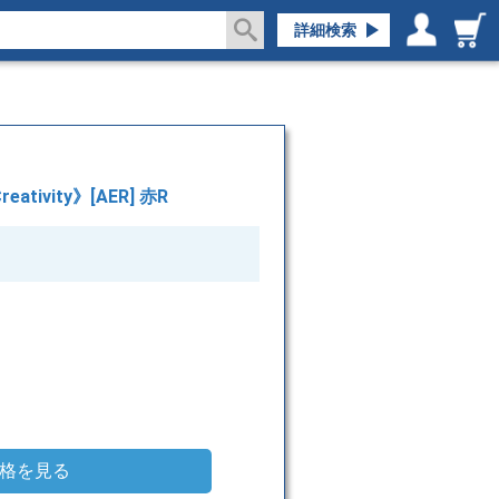
詳細検索
ログイン／会員登録
マイページ
ativity》[AER] 赤R
格を見る