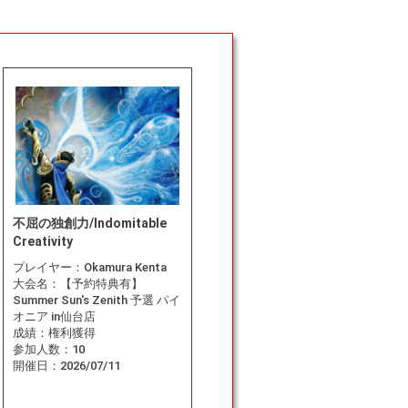
不屈の独創力/Indomitable
Creativity
プレイヤー：
Okamura Kenta
大会名：
【予約特典有】
Summer Sun's Zenith 予選 パイ
オニア in仙台店
成績：
権利獲得
参加人数：
10
開催日：
2026/07/11