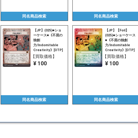
同名商品
検索
同名商品
検索
【JP】(025)■ショ
【JP】【Foil】
ーケース■《不屈の
(025)■ショーケース
独創
■《不屈の独創
力/Indomitable
力/Indomitable
Creativity》[OTP]
Creativity》[OTP]
赤R
赤R
【買取価格】
【買取価格】
¥ 100
¥ 100
同名商品
検索
同名商品
検索