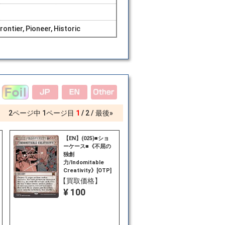
ntier, Pioneer, Historic
2
ページ中
1
ページ目
1
2
最後»
【EN】(025)■ショ
ーケース■《不屈の
独創
力/Indomitable
Creativity》[OTP]
赤R
【買取価格】
¥ 100