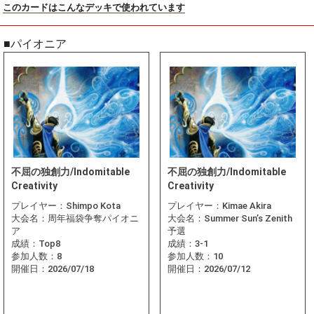
このカードはこんなデッキで使われています
■パイオニア
不屈の独創力/Indomitable
不屈の独創力/Indomitable
Creativity
Creativity
プレイヤー：
Shimpo Kota
プレイヤー：
Kimae Akira
大会名：
周年福袋争奪パイオニ
大会名：
Summer Sun’s Zenith
ア
予選
成績：
Top8
成績：
3-1
参加人数：
8
参加人数：
10
開催日：
2026/07/18
開催日：
2026/07/12