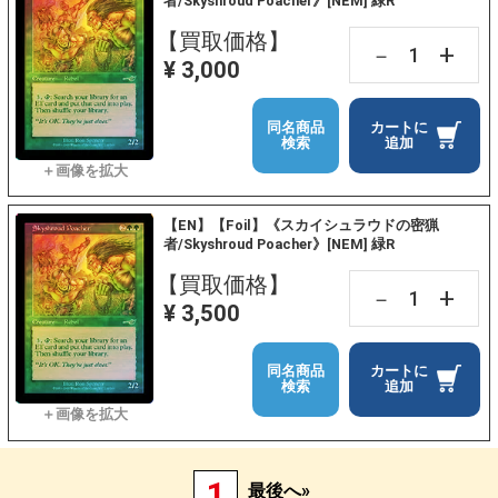
者/Skyshroud Poacher》[NEM] 緑R
【買取価格】
+
－
¥ 3,000
同名商品
カートに
検索
追加
【EN】【Foil】《スカイシュラウドの密猟
者/Skyshroud Poacher》[NEM] 緑R
【買取価格】
+
－
¥ 3,500
同名商品
カートに
検索
追加
1
最後へ»