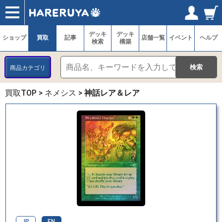
ショップ
買取
記事
デッキ検索
デッキ構築
選手一覧
店舗一覧
イベント
ヘルプ
お問い合わせ
ログイン／会員登録
マイページ
デッキ
デッキ
ショップ
買取
記事
店舗一覧
イベント
ヘルプ
検索
構築
商品カテゴリ
買取TOP
>
ネメシス
>
神話レア＆レア
JP
EN