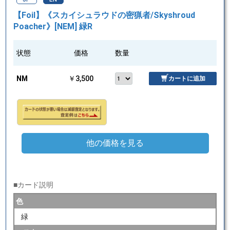
【Foil】《スカイシュラウドの密猟者/Skyshroud
Poacher》[NEM] 緑R
状態
価格
数量
NM
￥3,500
カートに追加
他の価格を見る
■カード説明
色
緑