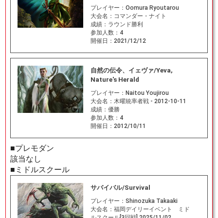
プレイヤー：
Oomura Ryoutarou
大会名：
コマンダー・ナイト
成績：
ラウンド勝利
参加人数：
4
開催日：
2021/12/12
自然の伝令、イェヴァ/Yeva,
Nature's Herald
プレイヤー：
Naitou Youjirou
大会名：
木曜統率者戦 - 2012-10-11
成績：
優勝
参加人数：
4
開催日：
2012/10/11
■プレモダン
該当なし
■ミドルスクール
サバイバル/Survival
プレイヤー：
Shinozuka Takaaki
大会名：
福岡デイリーイベント ミド
ルスクール[3回戦] 2025/11/02