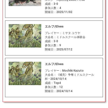
成績：
3-0
参加人数：
4
開催日：
2025/11/02
エルフ/Elves
プレイヤー：
ミヤタ ユウヤ
大会名：
ミドルスクール体験会
成績：
3-0
参加人数：
9
開催日：
2025/07/12
エルフ/Elves
プレイヤー：
Mochiki Kazuto
大会名：
《補充》争奪ミドルスクール
杯 - 2024/10/14
成績：
Top4
参加人数：
12
開催日：
2024/10/14