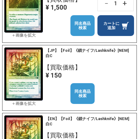
+
－
¥ 1,500
同名商品
カートに
検索
追加
【JP】【Foil】《鎖ナイフ/Lashknife》[NEM]
白C
【買取価格】
¥ 150
同名商品
検索
【EN】【Foil】《鎖ナイフ/Lashknife》[NEM]
白C
【買取価格】