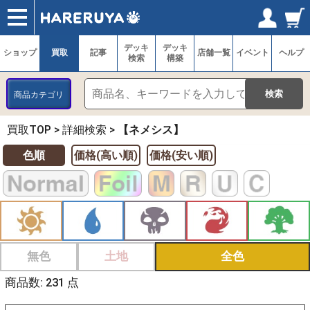
ショップ
買取
記事
デッキ検索
デッキ構築
選手一覧
店舗一覧
イベント
ヘルプ
お問い合わせ
ログイン／会員登録
マイページ
デッキ
デッキ
ショップ
買取
記事
店舗一覧
イベント
ヘルプ
検索
構築
商品カテゴリ
買取TOP
>
詳細検索
>
【ネメシス】
色順
価格(高い順)
価格(安い順)
無色
土地
全色
商品数: 231 点