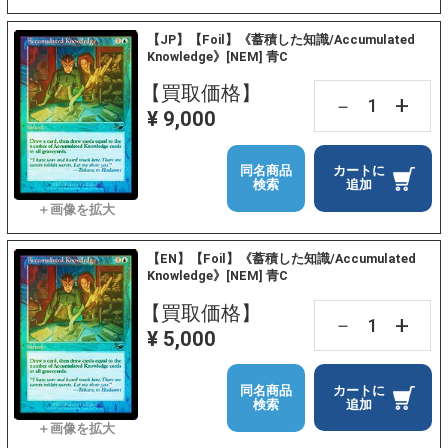
【JP】【Foil】《蓄積した知識/Accumulated
Knowledge》[NEM] 青C
【買取価格】
+
－
¥ 9,000
同名商品
カートに
検索
追加
【EN】【Foil】《蓄積した知識/Accumulated
Knowledge》[NEM] 青C
【買取価格】
+
－
¥ 5,000
同名商品
カートに
検索
追加