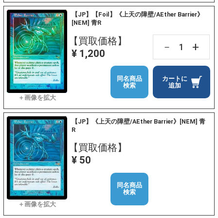
【JP】【Foil】《上天の障壁/AEther Barrier》
[NEM] 青R
【買取価格】
+
－
¥ 1,200
同名商品
カートに
検索
追加
【JP】《上天の障壁/AEther Barrier》[NEM] 青
R
【買取価格】
¥ 50
同名商品
検索