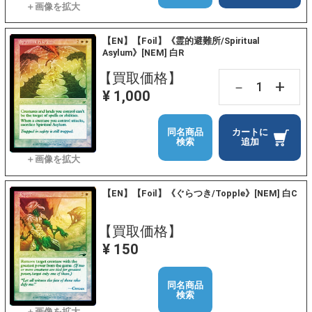
【EN】【Foil】《霊的避難所/Spiritual
Asylum》[NEM] 白R
【買取価格】
+
－
¥ 1,000
同名商品
カートに
検索
追加
【EN】【Foil】《ぐらつき/Topple》[NEM] 白C
【買取価格】
¥ 150
同名商品
検索