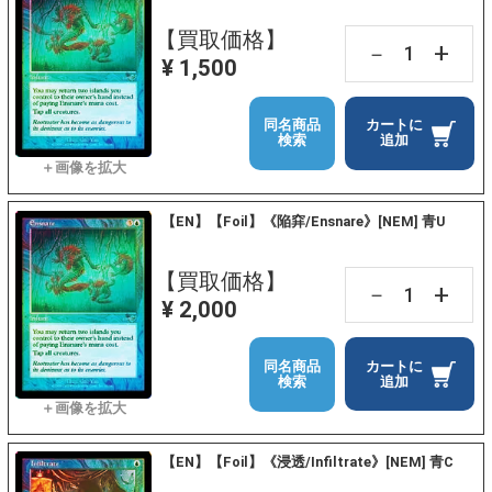
【買取価格】
+
－
¥ 1,500
同名商品
カートに
検索
追加
【EN】【Foil】《陥穽/Ensnare》[NEM] 青U
【買取価格】
+
－
¥ 2,000
同名商品
カートに
検索
追加
【EN】【Foil】《浸透/Infiltrate》[NEM] 青C