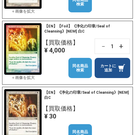
検索
【EN】【Foil】《浄化の印章/Seal of
Cleansing》[NEM] 白C
【買取価格】
+
－
¥ 4,000
同名商品
カートに
検索
追加
【EN】《浄化の印章/Seal of Cleansing》[NEM]
白C
【買取価格】
¥ 30
同名商品