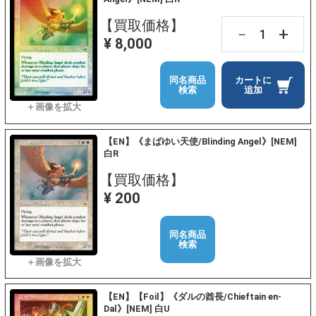
【買取価格】
+
－
¥ 8,000
同名商品
カートに
検索
追加
【EN】《まばゆい天使/Blinding Angel》[NEM]
白R
【買取価格】
¥ 200
同名商品
検索
【EN】【Foil】《ダルの酋長/Chieftain en-
Dal》[NEM] 白U