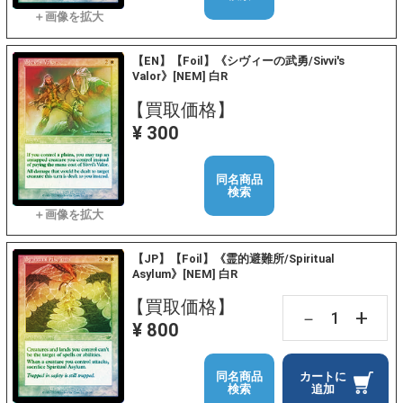
【EN】【Foil】《シヴィーの武勇/Sivvi's
Valor》[NEM] 白R
【買取価格】
¥ 300
同名商品
検索
【JP】【Foil】《霊的避難所/Spiritual
Asylum》[NEM] 白R
【買取価格】
+
－
¥ 800
同名商品
カートに
検索
追加