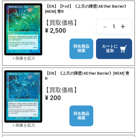
【EN】【Foil】《上天の障壁/AEther Barrier》
[NEM] 青R
【買取価格】
+
－
¥ 2,500
同名商品
カートに
検索
追加
【EN】《上天の障壁/AEther Barrier》[NEM] 青
R
【買取価格】
¥ 200
同名商品
検索