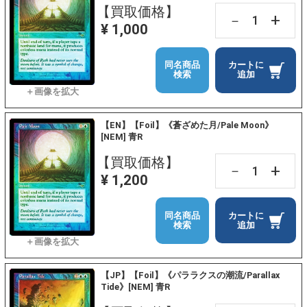
【買取価格】
+
－
¥ 1,000
同名商品
カートに
検索
追加
【EN】【Foil】《蒼ざめた月/Pale Moon》
[NEM] 青R
【買取価格】
+
－
¥ 1,200
同名商品
カートに
検索
追加
【JP】【Foil】《パララクスの潮流/Parallax
Tide》[NEM] 青R