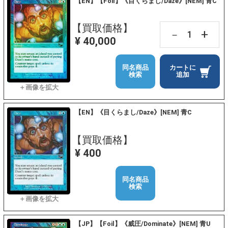
【EN】【Foil】《目くらまし/Daze》[NEM] 青C
【買取価格】
+
－
¥ 40,000
同名商品
カートに
検索
追加
【EN】《目くらまし/Daze》[NEM] 青C
【買取価格】
¥ 400
同名商品
検索
【JP】【Foil】《威圧/Dominate》[NEM] 青U