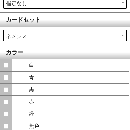
指定なし
カードセット
ネメシス
カラー
白
青
黒
赤
緑
無色