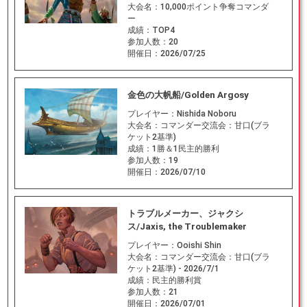
大会名：
10,000ポイント争奪コマンダ
ー
成績：
TOP4
参加人数：
20
開催日：
2026/07/25
金色の大帆船/Golden Argosy
プレイヤー：
Nishida Noboru
大会名：
コマンダー交流会：甘口(ブラ
ケット2基準)
成績：
1勝＆1民主的勝利
参加人数：
19
開催日：
2026/07/10
トラブルメーカー、ジャクシ
ス/Jaxis, the Troublemaker
プレイヤー：
Ooishi Shin
大会名：
コマンダー交流会：甘口(ブラ
ケット2基準) - 2026/7/1
成績：
民主的勝利賞
参加人数：
21
開催日：
2026/07/01