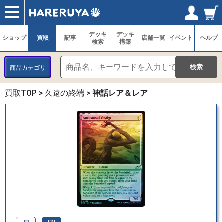
ショップ
買取
記事
デッキ検索
デッキ構築
選手一覧
店舗一覧
イベント
ヘルプ
お問い合わせ
ログイン／会員登録
マイページ
デッキ
デッキ
ショップ
買取
記事
店舗一覧
イベント
ヘルプ
検索
構築
商品カテゴリ
買取TOP
>
久遠の終端
>
神話レア＆レア