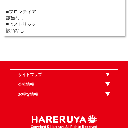
■フロンティア
該当なし
■ヒストリック
該当なし
サイトマップ
オンラインショップ
買取
記事
選手一覧
デッキ検索
デッキ構築
イベント・大会
店舗のご案内
お問い合わせ
ヘルプ
FAQ
会社情報
利用規約
スタッフ募集
特定商取引法表示
個人情報保護指針
企業情報
お得な情報
晴れる屋X
晴れる屋チャンネル
MTGプロフィールを作ろう
MTG統率者診断アシスタント
「イベント開催の手引き」請求フォーム
Copyright© Hareruya All Rights Reserved