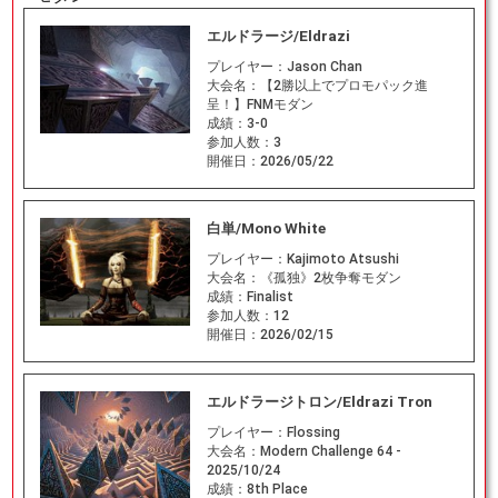
エルドラージ/Eldrazi
プレイヤー：
Jason Chan
大会名：
【2勝以上でプロモパック進
呈！】FNMモダン
成績：
3-0
参加人数：
3
開催日：
2026/05/22
白単/Mono White
プレイヤー：
Kajimoto Atsushi
大会名：
《孤独》2枚争奪モダン
成績：
Finalist
参加人数：
12
開催日：
2026/02/15
エルドラージトロン/Eldrazi Tron
プレイヤー：
Flossing
大会名：
Modern Challenge 64 -
2025/10/24
成績：
8th Place