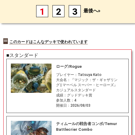
1
2
3
最後へ»
このカードはこんなデッキで使われています
■スタンダード
ローグ/Rogue
プレイヤー：
Tatsuya Kato
大会名：
『マジック：ザ・ギャザリン
グ | マーベル スーパー・ヒーローズ』
カジュアルスタンダード
成績：
グッドデッキ賞
参加人数：
4
開催日：
2026/08/03
ティムールの戦告者コンボ/Temur
Battlecrier Combo