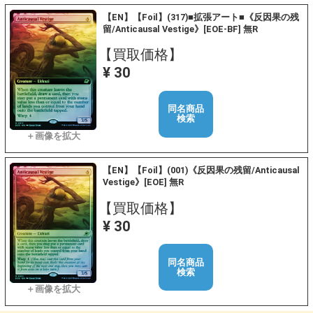
【EN】【Foil】(317)■拡張アート■《反因果の残
留/Anticausal Vestige》[EOE-BF] 無R
【買取価格】
¥ 30
同名商品
検索
【EN】【Foil】(001)《反因果の残留/Anticausal
Vestige》[EOE] 無R
【買取価格】
¥ 30
同名商品
検索