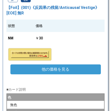
JP
EN
【Foil】(001)《反因果の残留/Anticausal Vestige》
[EOE] 無R
状態
価格
NM
￥30
他の価格を見る
■カード説明
色
無色