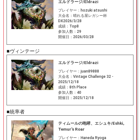
エルドラージ/Eldrazi
プレイヤー：
hozuki atsushi
大会名：
晴れる屋レガシー杯
DX2026/3/28
成績：
Top8
参加人数：
29
開催日：
2026/03/28
■ヴィンテージ
エルドラージ/Eldrazi
プレイヤー：
juan89888
大会名：
Vintage Challenge 32 -
2025/12/18
成績：
8th Place
参加人数：
40
開催日：
2025/12/18
■統率者
ティムールの咆哮、エシュキ/Eshki,
Temur's Roar
プレイヤー：
Haneda Ryoga