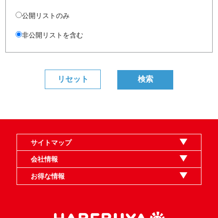
公開リストのみ
非公開リストを含む
サイトマップ
オンラインショップ
買取
記事
選手一覧
デッキ検索
デッキ構築
イベント・大会
店舗のご案内
お問い合わせ
ヘルプ
FAQ
会社情報
利用規約
スタッフ募集
特定商取引法表示
個人情報保護指針
企業情報
お得な情報
晴れる屋X
晴れる屋チャンネル
MTGプロフィールを作ろう
MTG統率者診断アシスタント
「イベント開催の手引き」請求フォーム