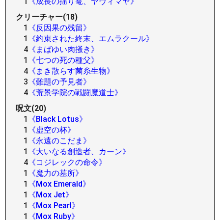
1
《成長の揺り篭、ヤヴィマヤ》
クリーチャー(18)
1
《反因果の残留》
1
《約束された終末、エムラクール》
4
《まばゆい肉掻き》
1
《七つの死の種父》
4
《まき散らす菌糸生物》
3
《難題の予見者》
4
《荒景学院の戦闘魔道士》
呪文(20)
1
《Black Lotus》
1
《虚空の杯》
1
《永遠のこだま》
1
《大いなる創造者、カーン》
4
《コジレックの命令》
1
《魔力の墓所》
1
《Mox Emerald》
1
《Mox Jet》
1
《Mox Pearl》
1
《Mox Ruby》