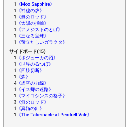
1
《Mox Sapphire》
1
《神秘の炉》
1
《無のロッド》
1
《太陽の指輪》
1
《アメジストのとげ》
1
《三なる宝球》
1
《苛立たしいガラクタ》
サイドボード(15)
1
《ボジューカの沼》
1
《世界のるつぼ》
1
《四肢切断》
1
《森》
4
《虚空の力線》
1
《イス卿の迷路》
1
《マイコシンスの格子》
3
《無のロッド》
1
《真髄の針》
1
《The Tabernacle at Pendrell Vale》