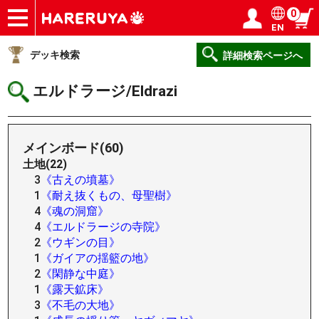
0
EN
ショップ
買取
記事
デッキ検索
デッキ構築
選手一覧
店舗一覧
イベント
ヘルプ
お問い合わせ
ログイン／会員登録
マイページ
デッキ検索
詳細検索ページへ
エルドラージ/Eldrazi
メインボード(60)
土地(22)
3
《古えの墳墓》
1
《耐え抜くもの、母聖樹》
4
《魂の洞窟》
4
《エルドラージの寺院》
2
《ウギンの目》
1
《ガイアの揺籃の地》
2
《閑静な中庭》
1
《露天鉱床》
3
《不毛の大地》