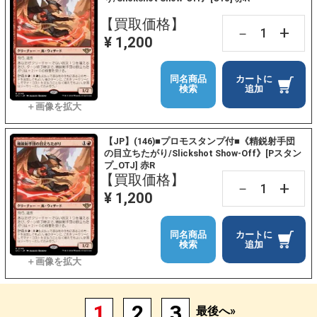
【買取価格】
+
－
¥ 1,200
同名商品
カートに
検索
追加
【JP】(146)■プロモスタンプ付■《精鋭射手団
の目立ちたがり/Slickshot Show-Off》[Pスタン
プ_OTJ] 赤R
【買取価格】
+
－
¥ 1,200
同名商品
カートに
検索
追加
1
2
3
最後へ»