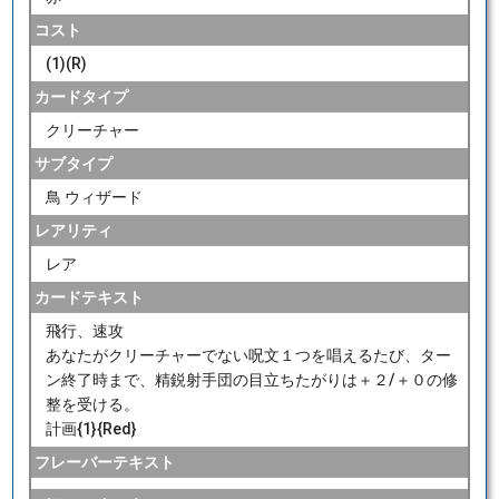
コスト
(1)(R)
カードタイプ
クリーチャー
サブタイプ
鳥 ウィザード
レアリティ
レア
カードテキスト
飛行、速攻
あなたがクリーチャーでない呪文１つを唱えるたび、ター
ン終了時まで、精鋭射手団の目立ちたがりは＋２/＋０の修
整を受ける。
計画{1}{Red}
フレーバーテキスト