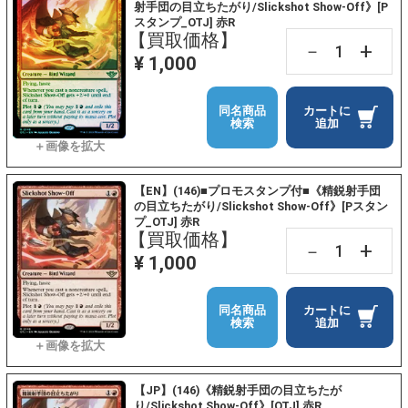
射手団の目立ちたがり/Slickshot Show-Off》[P
スタンプ_OTJ] 赤R
【買取価格】
+
－
¥ 1,000
同名商品
カートに
検索
追加
【EN】(146)■プロモスタンプ付■《精鋭射手団
の目立ちたがり/Slickshot Show-Off》[Pスタン
プ_OTJ] 赤R
【買取価格】
+
－
¥ 1,000
同名商品
カートに
検索
追加
【JP】(146)《精鋭射手団の目立ちたが
り/Slickshot Show-Off》[OTJ] 赤R