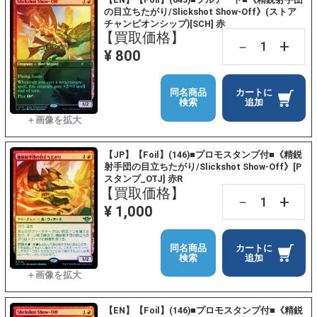
の目立ちたがり/Slickshot Show-Off》(ストア
チャンピオンシップ)[SCH] 赤
【買取価格】
+
－
¥ 800
同名商品
カートに
検索
追加
【JP】【Foil】(146)■プロモスタンプ付■《精鋭
射手団の目立ちたがり/Slickshot Show-Off》[P
スタンプ_OTJ] 赤R
【買取価格】
+
－
¥ 1,000
同名商品
カートに
検索
追加
【EN】【Foil】(146)■プロモスタンプ付■《精鋭