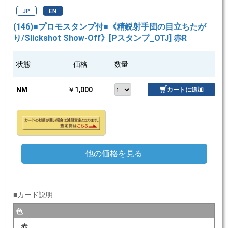
JP
EN
(146)■プロモスタンプ付■《精鋭射手団の目立ちたが
り/Slickshot Show-Off》[Pスタンプ_OTJ] 赤R
状態
価格
数量
NM
￥1,000
カートに追加
他の価格を見る
■カード説明
色
赤