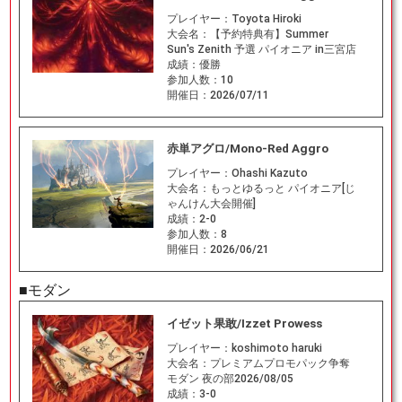
プレイヤー：
Toyota Hiroki
大会名：
【予約特典有】Summer
Sun's Zenith 予選 パイオニア in三宮店
成績：
優勝
参加人数：
10
開催日：
2026/07/11
赤単アグロ/Mono-Red Aggro
プレイヤー：
Ohashi Kazuto
大会名：
もっとゆるっと パイオニア[じ
ゃんけん大会開催]
成績：
2-0
参加人数：
8
開催日：
2026/06/21
■モダン
イゼット果敢/Izzet Prowess
プレイヤー：
koshimoto haruki
大会名：
プレミアムプロモパック争奪
モダン 夜の部2026/08/05
成績：
3-0