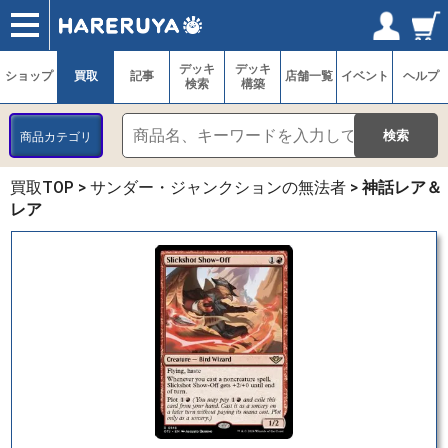
ショップ
買取
記事
デッキ検索
デッキ構築
選手一覧
店舗一覧
イベント
ヘルプ
お問い合わせ
ログイン／会員登録
マイページ
デッキ
デッキ
ショップ
買取
記事
店舗一覧
イベント
ヘルプ
検索
構築
商品カテゴリ
買取TOP
>
サンダー・ジャンクションの無法者
>
神話レア＆
レア