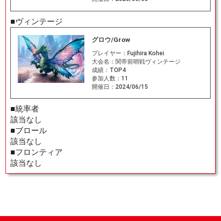
■ヴィンテージ
グロウ/Grow
プレイヤー：
Fujihira Kohei
大会名：
関帝前哨戦ヴィンテージ
成績：
TOP4
参加人数：
11
開催日：
2024/06/15
■統率者
該当なし
■ブロール
該当なし
■フロンティア
該当なし