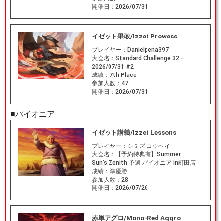
開催日：
2026/07/31
イゼット果敢/Izzet Prowess
プレイヤー：
Danielpena397
大会名：
Standard Challenge 32 -
2026/07/31 #2
成績：
7th Place
参加人数：
47
開催日：
2026/07/31
■パイオニア
イゼット講義/Izzet Lessons
プレイヤー：
シミズ コウヘイ
大会名：
【予約特典有】Summer
Sun's Zenith 予選 パイオニア in町田店
成績：
準優勝
参加人数：
28
開催日：
2026/07/26
赤単アグロ/Mono-Red Aggro