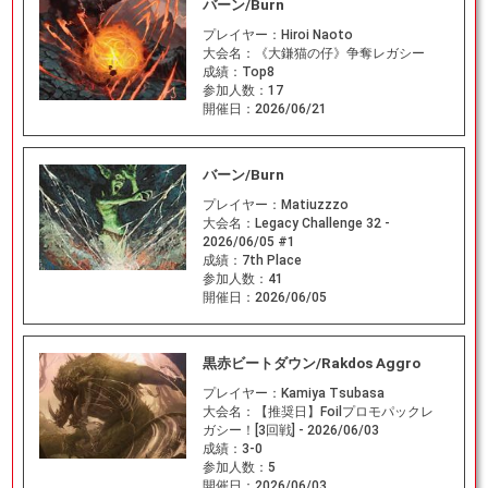
バーン/Burn
プレイヤー：
Hiroi Naoto
大会名：
《大鎌猫の仔》争奪レガシー
成績：
Top8
参加人数：
17
開催日：
2026/06/21
バーン/Burn
プレイヤー：
Matiuzzzo
大会名：
Legacy Challenge 32 -
2026/06/05 #1
成績：
7th Place
参加人数：
41
開催日：
2026/06/05
黒赤ビートダウン/Rakdos Aggro
プレイヤー：
Kamiya Tsubasa
大会名：
【推奨日】Foilプロモパックレ
ガシー！[3回戦] - 2026/06/03
成績：
3-0
参加人数：
5
開催日：
2026/06/03