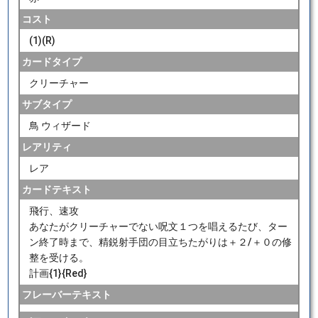
コスト
(1)(R)
カードタイプ
クリーチャー
サブタイプ
鳥 ウィザード
レアリティ
レア
カードテキスト
飛行、速攻
あなたがクリーチャーでない呪文１つを唱えるたび、ター
ン終了時まで、精鋭射手団の目立ちたがりは＋２/＋０の修
整を受ける。
計画{1}{Red}
フレーバーテキスト