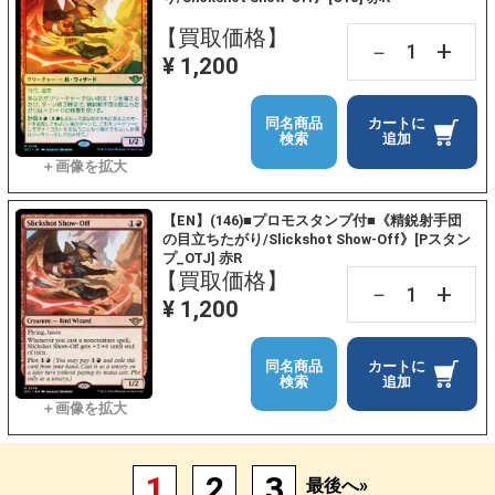
【買取価格】
+
－
¥ 1,200
同名商品
カートに
検索
追加
【EN】(146)■プロモスタンプ付■《精鋭射手団
の目立ちたがり/Slickshot Show-Off》[Pスタン
プ_OTJ] 赤R
【買取価格】
+
－
¥ 1,200
同名商品
カートに
検索
追加
1
2
3
最後へ»