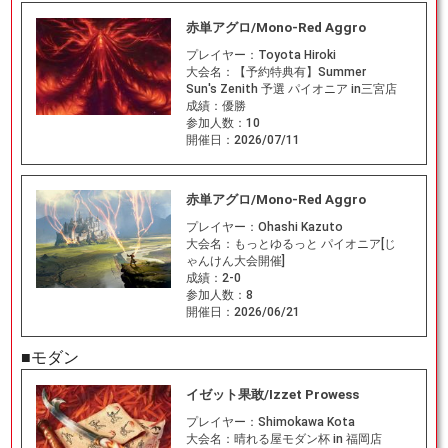
赤単アグロ/Mono-Red Aggro
プレイヤー：
Toyota Hiroki
大会名：
【予約特典有】Summer
Sun's Zenith 予選 パイオニア in三宮店
成績：
優勝
参加人数：
10
開催日：
2026/07/11
赤単アグロ/Mono-Red Aggro
プレイヤー：
Ohashi Kazuto
大会名：
もっとゆるっと パイオニア[じ
ゃんけん大会開催]
成績：
2-0
参加人数：
8
開催日：
2026/06/21
■モダン
イゼット果敢/Izzet Prowess
プレイヤー：
Shimokawa Kota
大会名：
晴れる屋モダン杯 in 福岡店