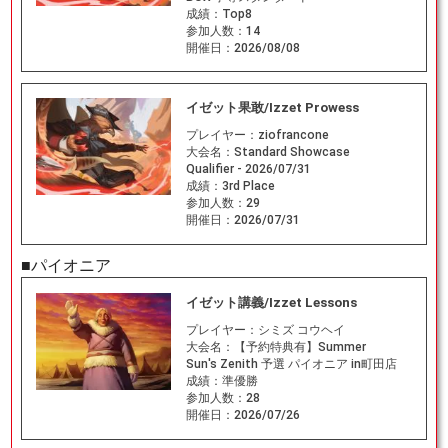
成績：
Top8
参加人数：
14
開催日：
2026/08/08
イゼット果敢/Izzet Prowess
プレイヤー：
ziofrancone
大会名：
Standard Showcase
Qualifier - 2026/07/31
成績：
3rd Place
参加人数：
29
開催日：
2026/07/31
■パイオニア
イゼット講義/Izzet Lessons
プレイヤー：
シミズ コウヘイ
大会名：
【予約特典有】Summer
Sun's Zenith 予選 パイオニア in町田店
成績：
準優勝
参加人数：
28
開催日：
2026/07/26