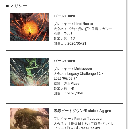
■レガシー
バーン/Burn
プレイヤー：
Hiroi Naoto
大会名：
《大鎌猫の仔》争奪レガシー
成績：
Top8
参加人数：
17
開催日：
2026/06/21
バーン/Burn
プレイヤー：
Matiuzzzo
大会名：
Legacy Challenge 32 -
2026/06/05 #1
成績：
7th Place
参加人数：
41
開催日：
2026/06/05
黒赤ビートダウン/Rakdos Aggro
プレイヤー：
Kamiya Tsubasa
大会名：
【推奨日】Foilプロモパックレ
ガシー！[3回戦] - 2026/06/03