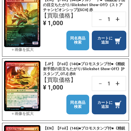
の目立ちたがり/Slickshot Show-Off》(ストア
チャンピオンシップ)[SCH] 赤
【買取価格】
+
－
¥ 1,000
同名商品
カートに
検索
追加
【JP】【Foil】(146)■プロモスタンプ付■《精鋭
射手団の目立ちたがり/Slickshot Show-Off》[P
スタンプ_OTJ] 赤R
【買取価格】
+
－
¥ 1,000
同名商品
カートに
検索
追加
【EN】【Foil】(146)■プロモスタンプ付■《精鋭