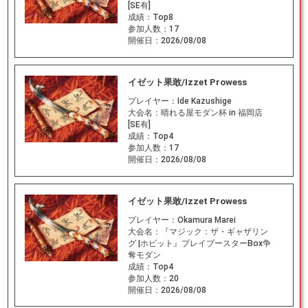
[SE有]
成績：
Top8
参加人数：
17
開催日：
2026/08/08
イゼット果敢/Izzet Prowess
プレイヤー：
Ide Kazushige
大会名：
晴れる屋モダン杯 in 福岡店
[SE有]
成績：
Top4
参加人数：
17
開催日：
2026/08/08
イゼット果敢/Izzet Prowess
プレイヤー：
Okamura Marei
大会名：
『マジック：ザ・ギャザリン
グ |ホビット』プレイブースターBox争
奪モダン
成績：
Top4
参加人数：
20
開催日：
2026/08/08