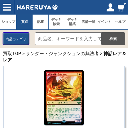
ショップ
買取
記事
デッキ検索
デッキ構築
選手一覧
店舗一覧
イベント
ヘルプ
お問い合わせ
ログイン／会員登録
マイページ
デッキ
デッキ
ショップ
買取
記事
店舗一覧
イベント
ヘルプ
検索
構築
商品カテゴリ
買取TOP
>
サンダー・ジャンクションの無法者
>
神話レア＆
レア