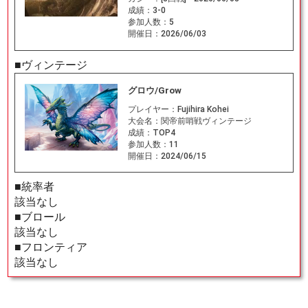
成績：
3-0
参加人数：
5
開催日：
2026/06/03
■ヴィンテージ
グロウ/Grow
プレイヤー：
Fujihira Kohei
大会名：
関帝前哨戦ヴィンテージ
成績：
TOP4
参加人数：
11
開催日：
2024/06/15
■統率者
該当なし
■ブロール
該当なし
■フロンティア
該当なし