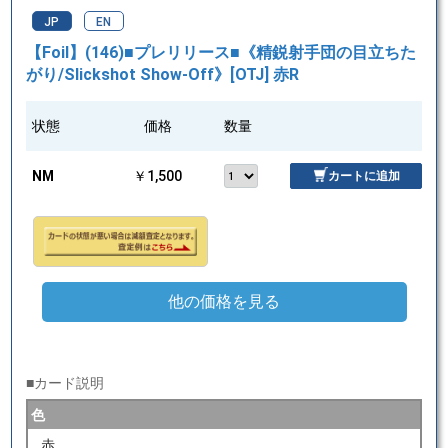
JP
EN
【Foil】(146)■プレリリース■《精鋭射手団の目立ちた
がり/Slickshot Show-Off》[OTJ] 赤R
状態
価格
数量
NM
￥1,500
カートに追加
他の価格を見る
■カード説明
色
赤