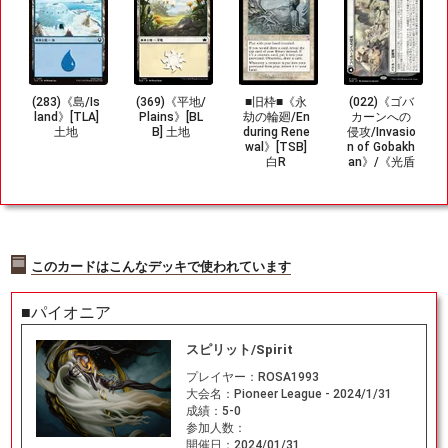
(283)《島/Is
(369)《平地/
■旧枠■《永
(022)《ゴバ
land》[TLA]
Plains》[BL
劫の輪廻/En
カーンへの
土地
B] 土地
during Rene
侵攻/Invasio
wal》[TSB]
n of Gobakh
白R
an》/《光盾
の陣列/Light
shield Arra
y》[MOM] 白
R
このカードはこんなデッキで使われています
■パイオニア
スピリット/Spirit
プレイヤー：
ROSA1993
大会名：
Pioneer League - 2024/1/31
成績：
5-0
参加人数：
開催日：
2024/01/31