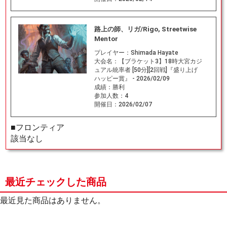
路上の師、リガ/Rigo, Streetwise
Mentor
プレイヤー：
Shimada Hayate
大会名：
【ブラケット3】18時大宮カジ
ュアル統率者 [50分][2回戦]『盛り上げ
ハッピー賞』 - 2026/02/09
成績：
勝利
参加人数：
4
開催日：
2026/02/07
■フロンティア
該当なし
最近チェックした商品
最近見た商品はありません。