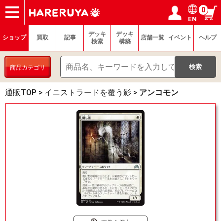
0
EN
ショップ
買取
記事
デッキ検索
デッキ構築
選手一覧
店舗一覧
イベント
ヘルプ
お問い合わせ
ログイン／会員登録
マイページ
デッキ
デッキ
ショップ
買取
記事
店舗一覧
イベント
ヘルプ
検索
構築
商品カテゴリ
通販TOP
>
イニストラードを覆う影
>
アンコモン