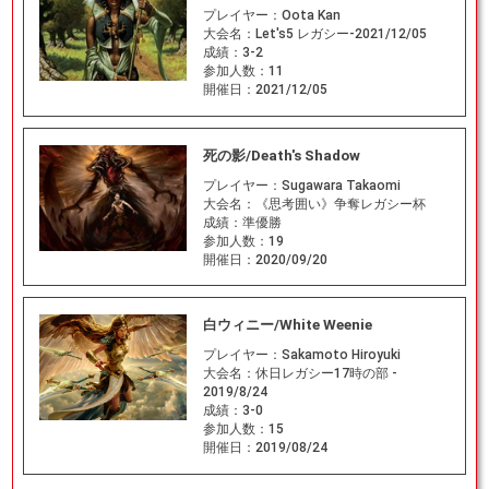
プレイヤー：
Oota Kan
大会名：
Let's5 レガシー-2021/12/05
成績：
3-2
参加人数：
11
開催日：
2021/12/05
死の影/Death's Shadow
プレイヤー：
Sugawara Takaomi
大会名：
《思考囲い》争奪レガシー杯
成績：
準優勝
参加人数：
19
開催日：
2020/09/20
白ウィニー/White Weenie
プレイヤー：
Sakamoto Hiroyuki
大会名：
休日レガシー17時の部 -
2019/8/24
成績：
3-0
参加人数：
15
開催日：
2019/08/24