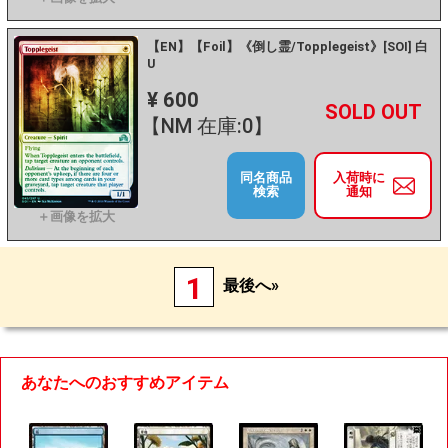
【EN】【Foil】《倒し霊/Topplegeist》[SOI] 白
U
¥ 600
+
－
【NM 在庫:0】
同名商品
入荷時に
検索
通知
1
最後へ»
あなたへのおすすめアイテム