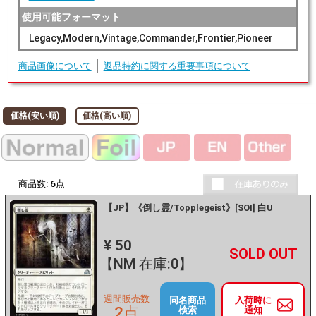
使用可能フォーマット
Legacy,Modern,Vintage,Commander,Frontier,Pioneer
商品画像について
返品特約に関する重要事項について
価格(安い順)
価格(高い順)
商品数:
6
点
【JP】《倒し霊/Topplegeist》[SOI] 白U
¥ 50
+
－
【NM 在庫:0】
週間販売数
同名商品
入荷時に
2点
検索
通知