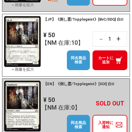
【JP】《倒し霊/Topplegeist》[BvC/DDQ] 白U
¥ 50
+
－
【NM 在庫:10】
同名商品
カートに
検索
追加
【EN】《倒し霊/Topplegeist》[SOI] 白U
¥ 50
+
－
【NM 在庫:0】
同名商品
入荷時に
検索
通知