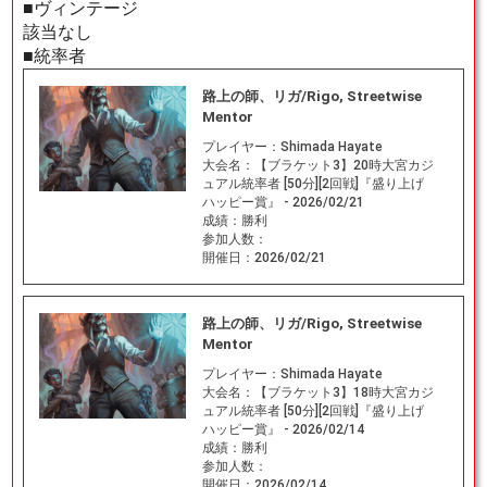
■ヴィンテージ
該当なし
■統率者
路上の師、リガ/Rigo, Streetwise
Mentor
プレイヤー：
Shimada Hayate
大会名：
【ブラケット3】20時大宮カジ
ュアル統率者 [50分][2回戦]『盛り上げ
ハッピー賞』 - 2026/02/21
成績：
勝利
参加人数：
開催日：
2026/02/21
路上の師、リガ/Rigo, Streetwise
Mentor
プレイヤー：
Shimada Hayate
大会名：
【ブラケット3】18時大宮カジ
ュアル統率者 [50分][2回戦]『盛り上げ
ハッピー賞』 - 2026/02/14
成績：
勝利
参加人数：
開催日：
2026/02/14