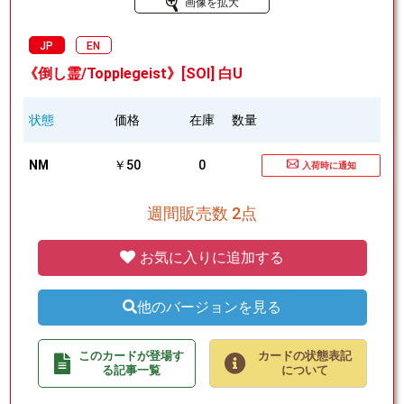
画像を拡大
JP
EN
《倒し霊/Topplegeist》[SOI] 白U
状態
価格
在庫
数量
NM
￥50
0
入荷時に通知
週間販売数 2点
お気に入りに追加する
他のバージョンを見る
このカードが登場す
カードの状態表記
る記事一覧
について