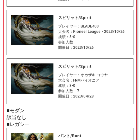
スピリット/Spirit
プレイヤー：
BLADE400
大会名：
Pioneer League - 2023/10/26
成績：
5-0
参加人数：
開催日：
2023/10/26
スピリット/Spirit
プレイヤー：
オカザキ コウヤ
大会名：
FNMパイオニア
成績：
3-0
参加人数：
7
開催日：
2023/04/28
■モダン
該当なし
■レガシー
バント/Bant