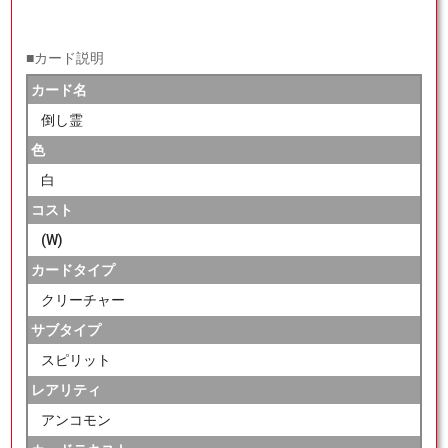
■カード説明
カード名
倒し霊
色
白
コスト
(W)
カードタイプ
クリーチャー
サブタイプ
スピリット
レアリティ
アンコモン