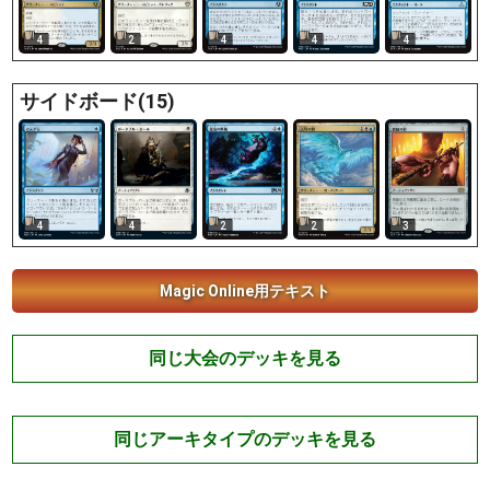
4
2
4
4
4
サイドボード(15)
4
4
2
2
3
Magic Online用テキスト
同じ大会のデッキを見る
同じアーキタイプのデッキを見る