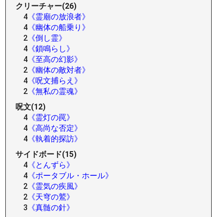
クリーチャー(26)
4
《霊廟の放浪者》
4
《幽体の船乗り》
2
《倒し霊》
4
《鎖鳴らし》
4
《至高の幻影》
2
《幽体の敵対者》
4
《呪文捕らえ》
2
《無私の霊魂》
呪文(12)
4
《霊灯の罠》
4
《高尚な否定》
4
《執着的探訪》
サイドボード(15)
4
《とんずら》
4
《ポータブル・ホール》
2
《霊気の疾風》
2
《天穹の鷲》
3
《真髄の針》