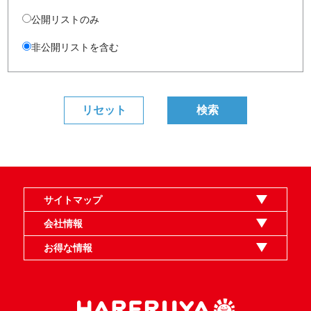
公開リストのみ
非公開リストを含む
サイトマップ
オンラインショップ
買取
記事
選手一覧
デッキ検索
デッキ構築
イベント・大会
店舗のご案内
お問い合わせ
ヘルプ
FAQ
会社情報
利用規約
スタッフ募集
特定商取引法表示
個人情報保護指針
企業情報
お得な情報
晴れる屋X
晴れる屋チャンネル
MTGプロフィールを作ろう
MTG統率者診断アシスタント
「イベント開催の手引き」請求フォーム