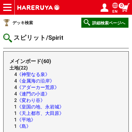
0
EN
ショップ
買取
記事
デッキ検索
デッキ構築
選手一覧
店舗一覧
イベント
ヘルプ
お問い合わせ
ログイン／会員登録
マイページ
デッキ検索
詳細検索ページへ
スピリット/Spirit
メインボード(60)
土地(22)
4
《神聖なる泉》
4
《金属海の沿岸》
4
《アダーカー荒原》
4
《連門の小道》
2
《変わり谷》
1
《皇国の地、永岩城》
1
《天上都市、大田原》
1
《平地》
1
《島》