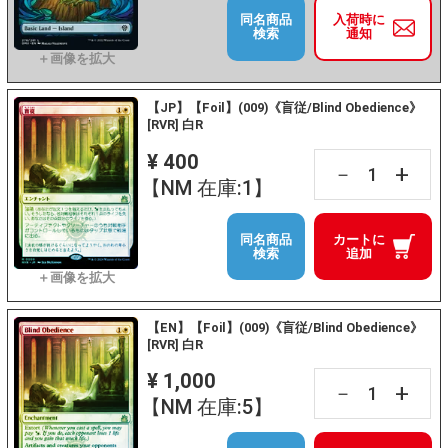
同名商品
入荷時に
検索
通知
【JP】【Foil】(009)《盲従/Blind Obedience》
[RVR] 白R
¥ 400
+
－
【NM 在庫:1】
同名商品
カートに
検索
追加
【EN】【Foil】(009)《盲従/Blind Obedience》
[RVR] 白R
¥ 1,000
+
－
【NM 在庫:5】