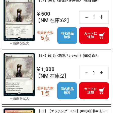
【JP】(013)《告別/Farewell》[NEO] 白R
¥ 500
+
－
【NM 在庫:62】
週間販売数
同名商品
カートに
5点
検索
追加
【EN】(013)《告別/Farewell》[NEO] 白R
¥ 1,000
+
－
【NM 在庫:2】
週間販売数
同名商品
カートに
1点
検索
追加
【JP】【エッチング・Foil】(003)■旧枠■《ルー