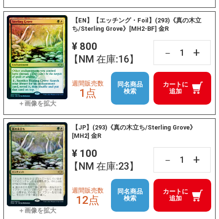
【EN】【エッチング・Foil】(293)《真の木立
ち/Sterling Grove》[MH2-BF] 金R
¥ 800
+
－
【NM 在庫:16】
週間販売数
同名商品
カートに
1点
検索
追加
【JP】(293)《真の木立ち/Sterling Grove》
[MH2] 金R
¥ 100
+
－
【NM 在庫:23】
週間販売数
同名商品
カートに
12点
検索
追加