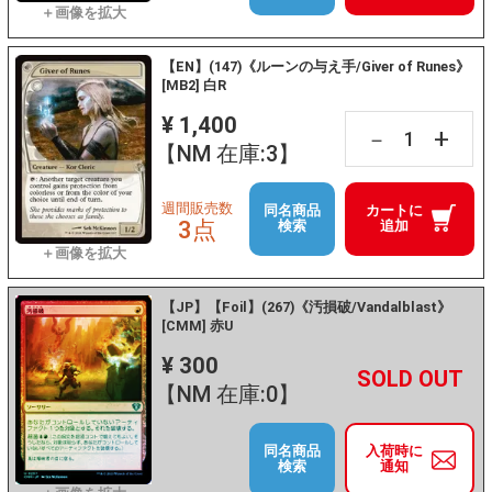
【EN】(147)《ルーンの与え手/Giver of Runes》
[MB2] 白R
¥ 1,400
+
－
【NM 在庫:3】
週間販売数
同名商品
カートに
3点
検索
追加
【JP】【Foil】(267)《汚損破/Vandalblast》
[CMM] 赤U
¥ 300
+
－
【NM 在庫:0】
同名商品
入荷時に
検索
通知