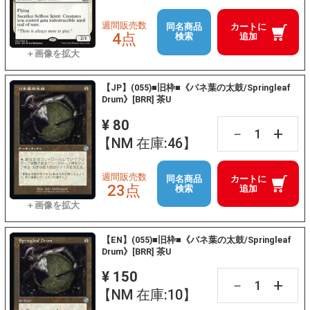
週間販売数
同名商品
カートに
4点
検索
追加
【JP】(055)■旧枠■《バネ葉の太鼓/Springleaf
Drum》[BRR] 茶U
¥ 80
+
－
【NM 在庫:46】
週間販売数
同名商品
カートに
23点
検索
追加
【EN】(055)■旧枠■《バネ葉の太鼓/Springleaf
Drum》[BRR] 茶U
¥ 150
+
－
【NM 在庫:10】