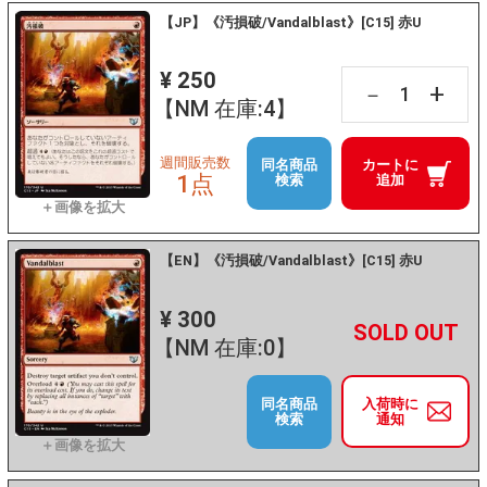
【JP】《汚損破/Vandalblast》[C15] 赤U
¥ 250
+
－
【NM 在庫:4】
週間販売数
同名商品
カートに
1点
検索
追加
【EN】《汚損破/Vandalblast》[C15] 赤U
¥ 300
+
－
【NM 在庫:0】
同名商品
入荷時に
検索
通知