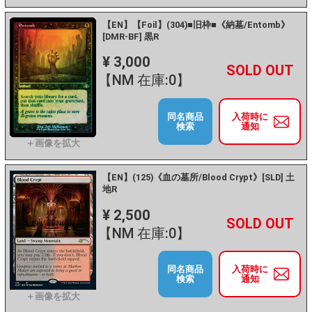
【EN】【Foil】(304)■旧枠■《納墓/Entomb》
[DMR-BF] 黒R
¥ 3,000
+
－
【NM 在庫:0】
同名商品
入荷時に
検索
通知
【EN】(125)《血の墓所/Blood Crypt》[SLD] 土
地R
¥ 2,500
+
－
【NM 在庫:0】
同名商品
入荷時に
検索
通知