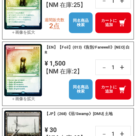
+
－
【NM 在庫:25】
週間販売数
同名商品
カートに
2点
検索
追加
【EN】【Foil】(013)《告別/Farewell》[NEO] 白
R
¥ 1,500
+
－
【NM 在庫:2】
同名商品
カートに
検索
追加
【JP】(268)《沼/Swamp》[DMU] 土地
¥ 30
+
－