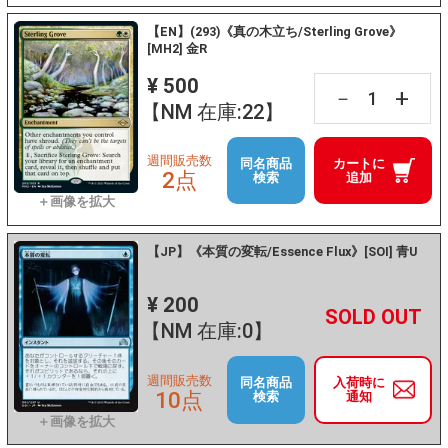
【EN】(293)《真の木立ち/Sterling Grove》
[MH2] 金R
¥ 500
+
－
【NM 在庫:22】
週間販売数
同名商品
カートに
2点
検索
追加
【JP】《本質の変転/Essence Flux》[SOI] 青U
¥ 200
+
－
【NM 在庫:0】
週間販売数
同名商品
入荷時に
10点
検索
通知