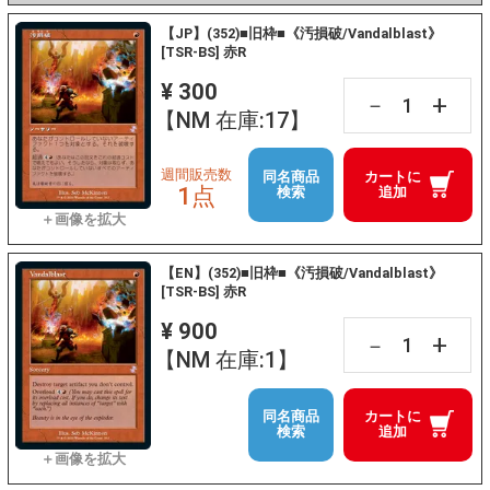
【JP】(352)■旧枠■《汚損破/Vandalblast》
[TSR-BS] 赤R
¥ 300
+
－
【NM 在庫:17】
週間販売数
同名商品
カートに
1点
検索
追加
【EN】(352)■旧枠■《汚損破/Vandalblast》
[TSR-BS] 赤R
¥ 900
+
－
【NM 在庫:1】
同名商品
カートに
検索
追加