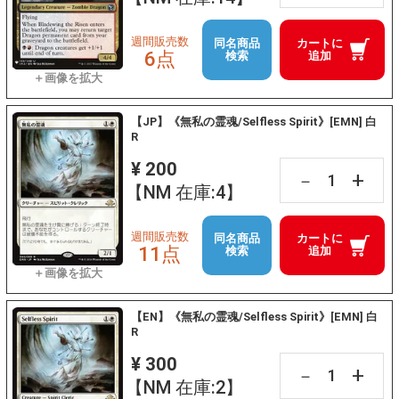
週間販売数
同名商品
カートに
6点
検索
追加
【JP】《無私の霊魂/Selfless Spirit》[EMN] 白
R
¥ 200
+
－
【NM 在庫:4】
週間販売数
同名商品
カートに
11点
検索
追加
【EN】《無私の霊魂/Selfless Spirit》[EMN] 白
R
¥ 300
+
－
【NM 在庫:2】