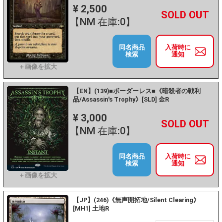
¥ 2,500
+
－
【NM 在庫:0】
同名商品
入荷時に
検索
通知
【EN】(139)■ボーダーレス■《暗殺者の戦利
品/Assassin's Trophy》[SLD] 金R
¥ 3,000
+
－
【NM 在庫:0】
同名商品
入荷時に
検索
通知
【JP】(246)《無声開拓地/Silent Clearing》
[MH1] 土地R