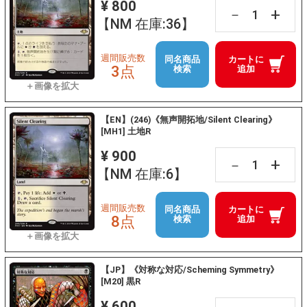
¥ 800
+
－
【NM 在庫:36】
週間販売数
同名商品
カートに
3点
検索
追加
【EN】(246)《無声開拓地/Silent Clearing》
[MH1] 土地R
¥ 900
+
－
【NM 在庫:6】
週間販売数
同名商品
カートに
8点
検索
追加
【JP】《対称な対応/Scheming Symmetry》
[M20] 黒R
¥ 600