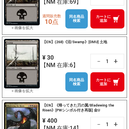
【NM 在庫:69】
週間販売数
同名商品
カートに
10点
検索
追加
【EN】(268)《沼/Swamp》[DMU] 土地
¥ 30
+
－
【NM 在庫:6】
同名商品
カートに
検索
追加
【EN】《帰ってきた刃の翼/Bladewing the
Risen》[PWシンボル付き再版] 金U
¥ 400
+
－
【NM 在庫:14】