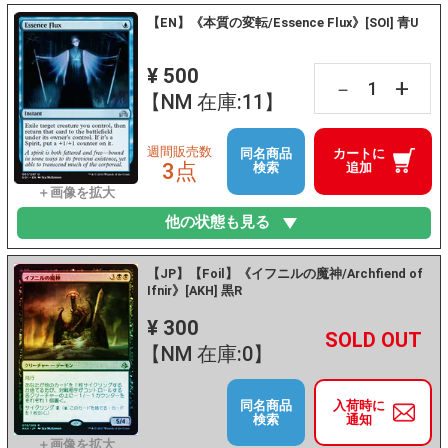
【EN】《本質の変転/Essence Flux》[SOI] 青U
¥ 500
+
－
【NM 在庫:11】
週間販売数
同名商品
カートに
3点
検索
追加
他の状態も見る
【JP】【Foil】《イフニルの魔神/Archfiend of
Ifnir》[AKH] 黒R
¥ 300
+
－
【NM 在庫:0】
同名商品
入荷時に
検索
通知