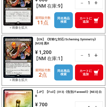
+
－
【NM 在庫:9】
週間販売数
同名商品
カートに
11点
検索
追加
【EN】《対称な対応/Scheming Symmetry》
[M20] 黒R
¥ 1,200
+
－
【NM 在庫:1】
週間販売数
同名商品
カートに
2点
検索
追加
【JP】【Foil】(013)《告別/Farewell》[NEO] 白
R
¥ 700