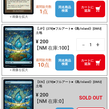
週間販売数
同名商品
カートに
1点
検索
追加
【JP】(278)■フルアート■《島/Island》[DMU]
土地
¥ 200
+
－
【NM 在庫:100】
週間販売数
同名商品
カートに
10点
検索
追加
【EN】(278)■フルアート■《島/Island》[DMU]
土地
¥ 200
+
－
【NM 在庫:0】