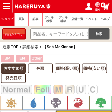
0
EN
ショップ
買取
記事
デッキ検索
デッキ構築
選手一覧
店舗一覧
イベント
ヘルプ
お問い合わせ
ログイン／会員登録
マイページ
デッキ
デッキ
ショップ
買取
記事
店舗一覧
イベント
ヘルプ
検索
構築
商品カテゴリ
通販TOP
>
詳細検索
>
【Seb McKinnon】
おすすめ順
色順
価格(高い順)
価格(安い順)
発売日順