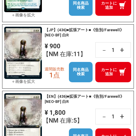
同名商品
カートに
検索
追加
【JP】(436)■拡張アート■《告別/Farewell》
[NEO-BF] 白R
¥ 900
+
－
【NM 在庫:11】
週間販売数
同名商品
カートに
1点
検索
追加
【EN】(436)■拡張アート■《告別/Farewell》
[NEO-BF] 白R
¥ 1,800
+
－
【NM 在庫:5】