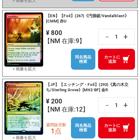
【EN】【Foil】(267)《汚損破/Vandalblast》
[CMM] 赤U
¥ 800
+
－
【NM 在庫:9】
同名商品
カートに
検索
追加
【JP】【エッチング・Foil】(293)《真の木立
ち/Sterling Grove》[MH2-BF] 金R
¥ 200
+
－
【NM 在庫:12】
週間販売数
同名商品
カートに
1点
検索
追加