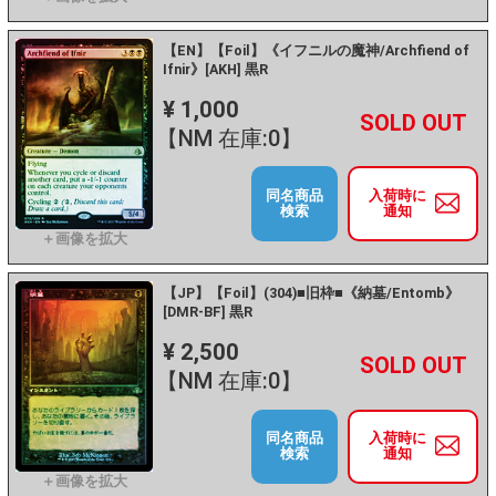
【EN】【Foil】《イフニルの魔神/Archfiend of
Ifnir》[AKH] 黒R
¥ 1,000
+
－
【NM 在庫:0】
同名商品
入荷時に
検索
通知
【JP】【Foil】(304)■旧枠■《納墓/Entomb》
[DMR-BF] 黒R
¥ 2,500
+
－
【NM 在庫:0】
同名商品
入荷時に
検索
通知