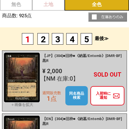
無色
土地
全色
商品数:
925
点
1
2
3
4
5
最後≫
【JP】(304)■旧枠■《納墓/Entomb》[DMR-BF]
黒R
¥ 2,000
+
－
【NM 在庫:0】
週間販売数
同名商品
入荷時に
1点
検索
通知
【EN】(304)■旧枠■《納墓/Entomb》[DMR-BF]
黒R