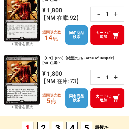
¥ 1,800
+
－
【NM 在庫:92】
週間販売数
同名商品
カートに
14点
検索
追加
【EN】(092)《絶望の力/Force of Despair》
[MH1] 黒R
¥ 1,800
+
－
【NM 在庫:73】
週間販売数
同名商品
カートに
5点
検索
追加
1
2
3
4
5
最後≫