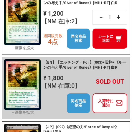
ンの与え手/Giver of Runes》[MH1-RT] 白R
¥ 1,200
+
－
【NM 在庫:2】
週間販売数
同名商品
カートに
4点
検索
追加
【EN】【エッチング・Foil】(003)■旧枠■《ルー
ンの与え手/Giver of Runes》[MH1-RT] 白R
¥ 1,800
+
－
【NM 在庫:0】
同名商品
入荷時に
検索
通知
【JP】(092)《絶望の力/Force of Despair》
[MH1] 黒R