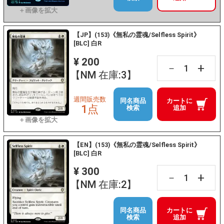
【JP】(153)《無私の霊魂/Selfless Spirit》
[BLC] 白R
¥ 200
+
－
【NM 在庫:3】
週間販売数
同名商品
カートに
1点
検索
追加
【EN】(153)《無私の霊魂/Selfless Spirit》
[BLC] 白R
¥ 300
+
－
【NM 在庫:2】
同名商品
カートに
検索
追加