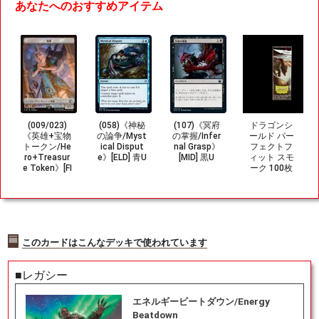
あなたへのおすすめアイテム
(009/023)
(058)《神秘
(107)《冥府
ドラゴンシ
《英雄+宝物
の論争/Myst
の掌握/Infer
ールド パー
トークン/He
ical Disput
nal Grasp》
フェクトフ
ro+Treasur
e》[ELD] 青U
[MID] 黒U
ィット スモ
e Token》[FI
ーク 100枚
N] 無/茶
入り AT-132
23
このカードはこんなデッキで使われています
■レガシー
エネルギービートダウン/Energy
Beatdown