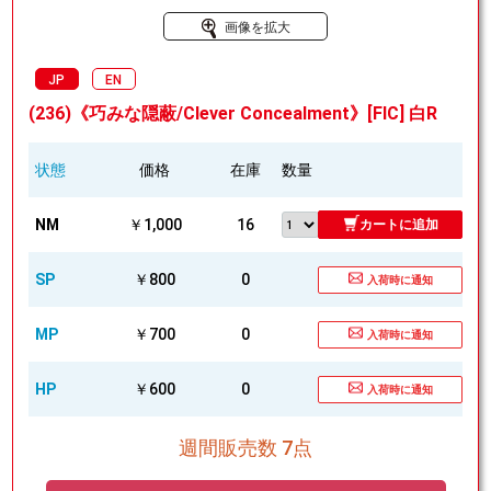
画像を拡大
JP
EN
(236)《巧みな隠蔽/Clever Concealment》[FIC] 白R
状態
価格
在庫
数量
NM
￥1,000
16
カートに追加
SP
￥800
0
入荷時に通知
MP
￥700
0
入荷時に通知
HP
￥600
0
入荷時に通知
週間販売数 7点