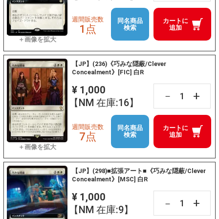
週間販売数
同名商品
カートに
1点
検索
追加
【JP】(236)《巧みな隠蔽/Clever
Concealment》[FIC] 白R
¥ 1,000
+
－
【NM 在庫:16】
週間販売数
同名商品
カートに
7点
検索
追加
【JP】(298)■拡張アート■《巧みな隠蔽/Clever
Concealment》[MSC] 白R
¥ 1,000
+
－
【NM 在庫:9】