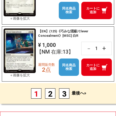
同名商品
カートに
検索
追加
【EN】(125)《巧みな隠蔽/Clever
Concealment》[MSC] 白R
¥ 1,000
+
－
【NM 在庫:13】
週間販売数
同名商品
カートに
2点
検索
追加
1
2
3
最後へ»