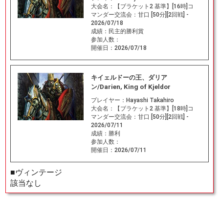
大会名：
【ブラケット2 基準】[16時]コ
マンダー交流会：甘口 [50分][2回戦] -
2026/07/18
成績：
民主的勝利賞
参加人数：
開催日：
2026/07/18
キイェルドーの王、ダリア
ン/Darien, King of Kjeldor
プレイヤー：
Hayashi Takahiro
大会名：
【ブラケット2 基準】[18時]コ
マンダー交流会：甘口 [50分][2回戦] -
2026/07/11
成績：
勝利
参加人数：
開催日：
2026/07/11
■ヴィンテージ
該当なし