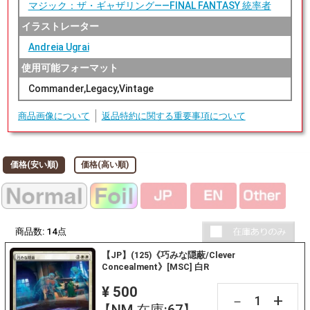
マジック：ザ・ギャザリング——FINAL FANTASY 統率者
イラストレーター
Andreia Ugrai
使用可能フォーマット
Commander,Legacy,Vintage
商品画像について
返品特約に関する重要事項について
価格(安い順)
価格(高い順)
商品数:
14
点
【JP】(125)《巧みな隠蔽/Clever
Concealment》[MSC] 白R
¥ 500
+
－