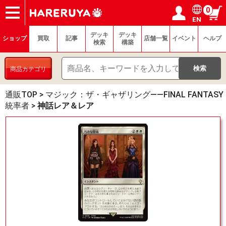
0
EN
ショップ
買取
記事
デッキ検索
デッキ構築
選手一覧
店舗一覧
イベント
ヘルプ
お問い合わせ
ログイン／会員登録
マイページ
デッキ
デッキ
ショップ
買取
記事
店舗一覧
イベント
ヘルプ
検索
構築
商品カテゴリ
通販TOP
>
マジック：ザ・ギャザリング——FINAL FANTASY
統率者
>
神話レア＆レア