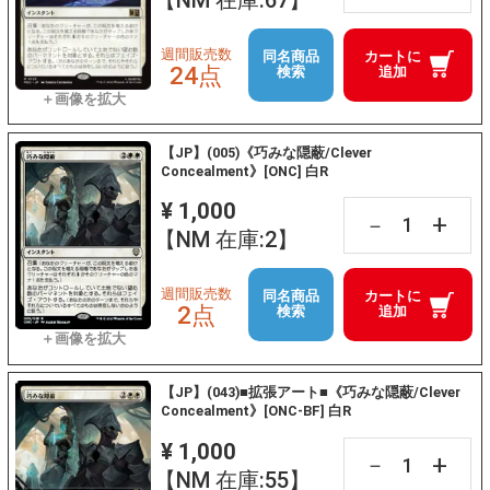
【NM 在庫:67】
週間販売数
同名商品
カートに
24点
検索
追加
【JP】(005)《巧みな隠蔽/Clever
Concealment》[ONC] 白R
¥ 1,000
+
－
【NM 在庫:2】
週間販売数
同名商品
カートに
2点
検索
追加
【JP】(043)■拡張アート■《巧みな隠蔽/Clever
Concealment》[ONC-BF] 白R
¥ 1,000
+
－
【NM 在庫:55】