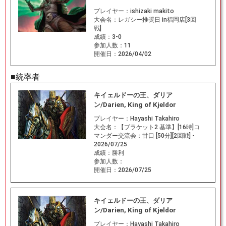
プレイヤー：
ishizaki makito
大会名：
レガシー推奨日 in福岡店[3回
戦]
成績：
3-0
参加人数：
11
開催日：
2026/04/02
■統率者
キイェルドーの王、ダリア
ン/Darien, King of Kjeldor
プレイヤー：
Hayashi Takahiro
大会名：
【ブラケット2 基準】[16時]コ
マンダー交流会：甘口 [50分][2回戦] -
2026/07/25
成績：
勝利
参加人数：
開催日：
2026/07/25
キイェルドーの王、ダリア
ン/Darien, King of Kjeldor
プレイヤー：
Hayashi Takahiro