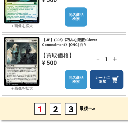
¥ 300
同名商品
検索
【JP】(005)《巧みな隠蔽/Clever
Concealment》[ONC] 白R
【買取価格】
+
－
¥ 500
同名商品
カートに
検索
追加
1
2
3
最後へ»