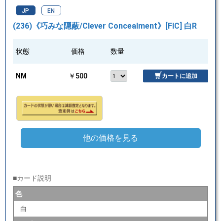
JP
EN
(236)《巧みな隠蔽/Clever Concealment》[FIC] 白R
状態
価格
数量
NM
￥500
カートに追加
他の価格を見る
■カード説明
色
白