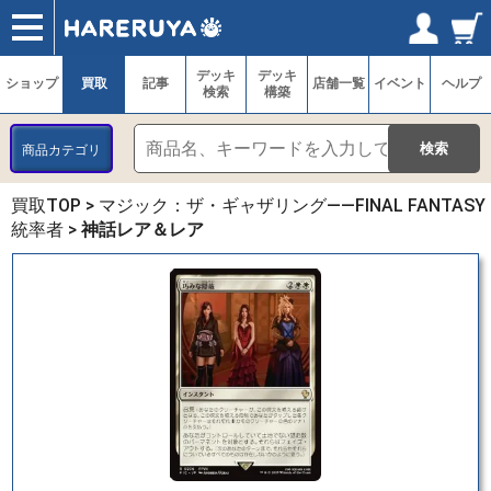
ショップ
買取
記事
デッキ検索
デッキ構築
選手一覧
店舗一覧
イベント
ヘルプ
お問い合わせ
ログイン／会員登録
マイページ
デッキ
デッキ
ショップ
買取
記事
店舗一覧
イベント
ヘルプ
検索
構築
商品カテゴリ
買取TOP
>
マジック：ザ・ギャザリング——FINAL FANTASY
統率者
>
神話レア＆レア