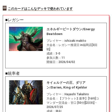
このカードはこんなデッキで使われています
■レガシー
エネルギービートダウン/Energy
Beatdown
プレイヤー：
ishizaki makito
大会名：
レガシー推奨日 in福岡店[3回
戦]
成績：
3-0
参加人数：
11
開催日：
2026/04/02
■統率者
キイェルドーの王、ダリア
ン/Darien, King of Kjeldor
プレイヤー：
Hayashi Takahiro
大会名：
【ブラケット2 基準】[16時]コ
マンダー交流会：甘口 [50分][2回戦] -
2026/07/25
成績：
勝利