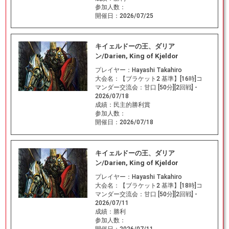
参加人数：
開催日：
2026/07/25
キイェルドーの王、ダリア
ン/Darien, King of Kjeldor
プレイヤー：
Hayashi Takahiro
大会名：
【ブラケット2 基準】[16時]コ
マンダー交流会：甘口 [50分][2回戦] -
2026/07/18
成績：
民主的勝利賞
参加人数：
開催日：
2026/07/18
キイェルドーの王、ダリア
ン/Darien, King of Kjeldor
プレイヤー：
Hayashi Takahiro
大会名：
【ブラケット2 基準】[18時]コ
マンダー交流会：甘口 [50分][2回戦] -
2026/07/11
成績：
勝利
参加人数：