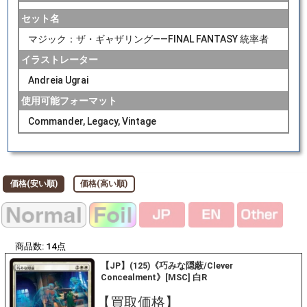
セット名
マジック：ザ・ギャザリング——FINAL FANTASY 統率者
イラストレーター
Andreia Ugrai
使用可能フォーマット
Commander, Legacy, Vintage
価格(安い順)
価格(高い順)
商品数:
14
点
【JP】(125)《巧みな隠蔽/Clever
Concealment》[MSC] 白R
【買取価格】