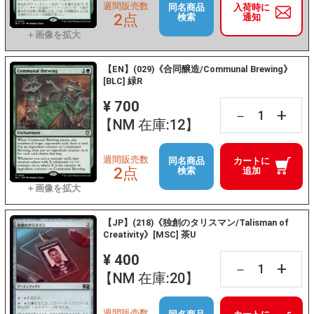
週間販売数
同名商品
入荷時に
2点
検索
通知
【EN】(029)《合同醸造/Communal Brewing》
[BLC] 緑R
¥ 700
+
－
【NM 在庫:12】
週間販売数
同名商品
カートに
2点
検索
追加
【JP】(218)《独創のタリスマン/Talisman of
Creativity》[MSC] 茶U
¥ 400
+
－
【NM 在庫:20】
週間販売数