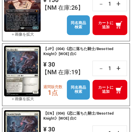
¥ 150
+
－
【NM 在庫:26】
同名商品
カートに
検索
追加
【JP】(004)《恋に落ちた騎士/Besotted
Knight》[WOE] 白C
¥ 30
+
－
【NM 在庫:19】
週間販売数
同名商品
カートに
1点
検索
追加
【EN】(004)《恋に落ちた騎士/Besotted
Knight》[WOE] 白C
¥ 30