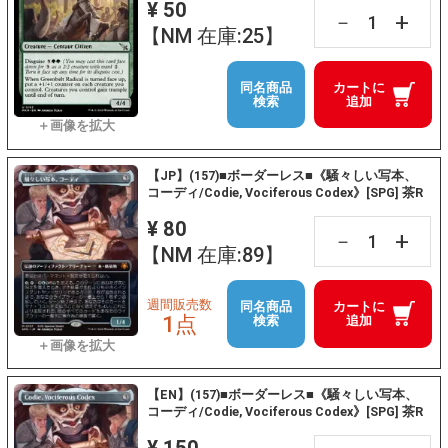
¥ 50
+
－
【NM 在庫:25】
同名商品
カートに
検索
追加
【JP】(157)■ボーダーレス■《騒々しい写本、
コーディ/Codie, Vociferous Codex》[SPG] 茶R
¥ 80
+
－
【NM 在庫:89】
週間販売数
同名商品
カートに
1点
検索
追加
【EN】(157)■ボーダーレス■《騒々しい写本、
コーディ/Codie, Vociferous Codex》[SPG] 茶R