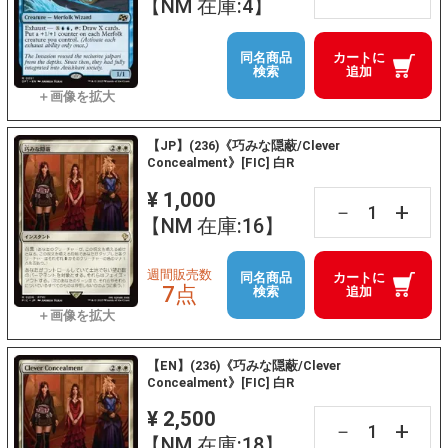
【NM 在庫:4】
同名商品
カートに
検索
追加
【JP】(236)《巧みな隠蔽/Clever
Concealment》[FIC] 白R
¥ 1,000
+
－
【NM 在庫:16】
週間販売数
同名商品
カートに
7点
検索
追加
【EN】(236)《巧みな隠蔽/Clever
Concealment》[FIC] 白R
¥ 2,500
+
－
【NM 在庫:18】