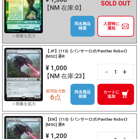
+
－
【NM 在庫:0】
同名商品
入荷時に
検索
通知
【JP】(113)《パンサーロボ/Panther Robot》
[MSC] 茶R
¥ 1,000
+
－
【NM 在庫:23】
週間販売数
同名商品
カートに
6点
検索
追加
【EN】(113)《パンサーロボ/Panther Robot》
[MSC] 茶R
¥ 1,200