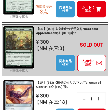
週間販売数
同名商品
カートに
3点
検索
追加
【EN】(032)《根鋳造の弟子入り/Rootcast
Apprenticeship》[BLC] 緑R
¥ 300
+
－
【NM 在庫:0】
同名商品
入荷時に
検索
通知
【JP】(363)《確信のタリスマン/Talisman of
Conviction》[FIC] 茶U
¥ 300
+
－
【NM 在庫:18】