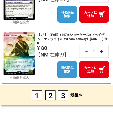
同名商品
カートに
検索
追加
【JP】【Foil】(147)■ショーケース■《ヘイザ
ム・ケンウェイ/Haytham Kenway》[ACR-BF] 金
R
¥ 80
+
－
【NM 在庫:9】
同名商品
カートに
検索
追加
1
2
3
最後≫