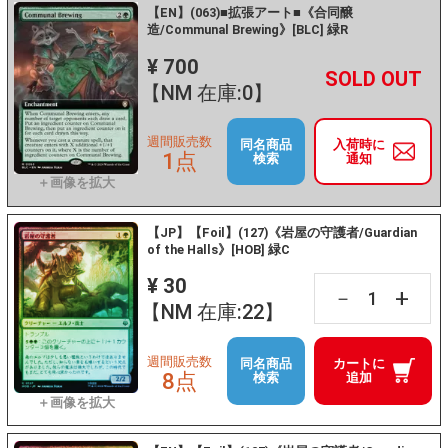
【EN】(063)■拡張アート■《合同醸
造/Communal Brewing》[BLC] 緑R
¥ 700
+
－
【NM 在庫:0】
週間販売数
同名商品
入荷時に
1点
検索
通知
【JP】【Foil】(127)《岩屋の守護者/Guardian
of the Halls》[HOB] 緑C
¥ 30
+
－
【NM 在庫:22】
週間販売数
同名商品
カートに
8点
検索
追加