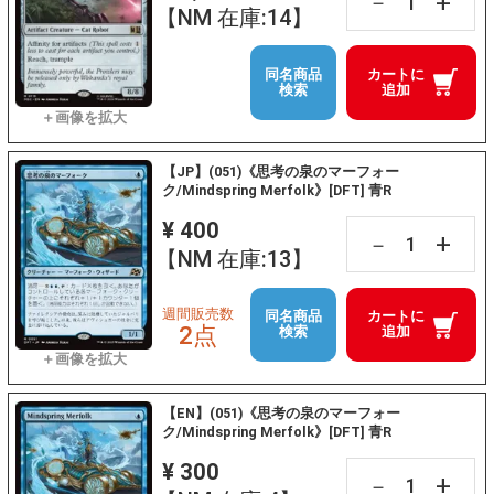
+
－
【NM 在庫:14】
同名商品
カートに
検索
追加
【JP】(051)《思考の泉のマーフォー
ク/Mindspring Merfolk》[DFT] 青R
¥ 400
+
－
【NM 在庫:13】
週間販売数
同名商品
カートに
2点
検索
追加
【EN】(051)《思考の泉のマーフォー
ク/Mindspring Merfolk》[DFT] 青R
¥ 300
+
－