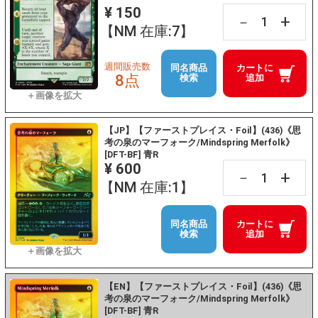
¥ 150
+
－
【NM 在庫:7】
週間販売数
同名商品
カートに
8点
検索
追加
【JP】【ファーストプレイス・Foil】(436)《思
考の泉のマーフォーク/Mindspring Merfolk》
[DFT-BF] 青R
¥ 600
+
－
【NM 在庫:1】
同名商品
カートに
検索
追加
【EN】【ファーストプレイス・Foil】(436)《思
考の泉のマーフォーク/Mindspring Merfolk》
[DFT-BF] 青R