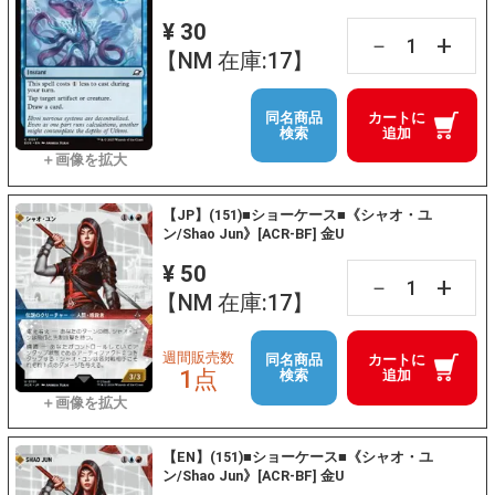
¥ 30
+
－
【NM 在庫:17】
同名商品
カートに
検索
追加
【JP】(151)■ショーケース■《シャオ・ユ
ン/Shao Jun》[ACR-BF] 金U
¥ 50
+
－
【NM 在庫:17】
週間販売数
同名商品
カートに
1点
検索
追加
【EN】(151)■ショーケース■《シャオ・ユ
ン/Shao Jun》[ACR-BF] 金U