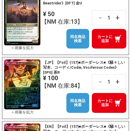
Beastrider》[DFT] 金U
¥ 50
+
－
【NM 在庫:13】
同名商品
カートに
検索
追加
【JP】【Foil】(157)■ボーダーレス■《騒々しい
写本、コーディ/Codie, Vociferous Codex》
[SPG] 茶R
¥ 100
+
－
【NM 在庫:84】
同名商品
カートに
検索
追加
【EN】【Foil】(157)■ボーダーレス■《騒々しい