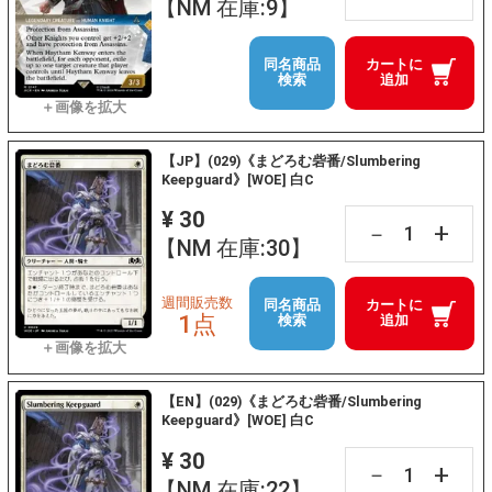
【NM 在庫:9】
同名商品
カートに
検索
追加
【JP】(029)《まどろむ砦番/Slumbering
Keepguard》[WOE] 白C
¥ 30
+
－
【NM 在庫:30】
週間販売数
同名商品
カートに
1点
検索
追加
【EN】(029)《まどろむ砦番/Slumbering
Keepguard》[WOE] 白C
¥ 30
+
－
【NM 在庫:22】