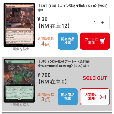
【EN】(128)《コイン弾き/Flick a Coin》[WOE]
赤C
¥ 30
+
－
【NM 在庫:12】
週間販売数
同名商品
カートに
4点
検索
追加
【JP】(063)■拡張アート■《合同醸
造/Communal Brewing》[BLC] 緑R
¥ 700
+
－
【NM 在庫:0】
週間販売数
同名商品
入荷時に
3点
検索
通知