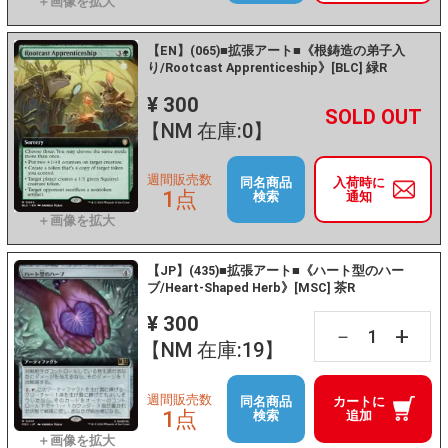
【EN】(065)■拡張アート■《根鋳造の弟子入
り/Rootcast Apprenticeship》[BLC] 緑R
¥ 300
+
－
【NM 在庫:0】
週間販売数
同名商品
入荷時に
1点
検索
通知
【JP】(435)■拡張アート■《ハート型のハー
ブ/Heart-Shaped Herb》[MSC] 茶R
¥ 300
+
－
【NM 在庫:19】
週間販売数
同名商品
カートに
1点
検索
追加