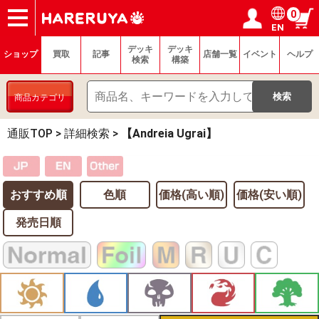
0
EN
ショップ
買取
記事
デッキ検索
デッキ構築
選手一覧
店舗一覧
イベント
ヘルプ
お問い合わせ
ログイン／会員登録
マイページ
デッキ
デッキ
ショップ
買取
記事
店舗一覧
イベント
ヘルプ
検索
構築
商品カテゴリ
通販TOP
>
詳細検索
>
【Andreia Ugrai】
おすすめ順
色順
価格(高い順)
価格(安い順)
発売日順