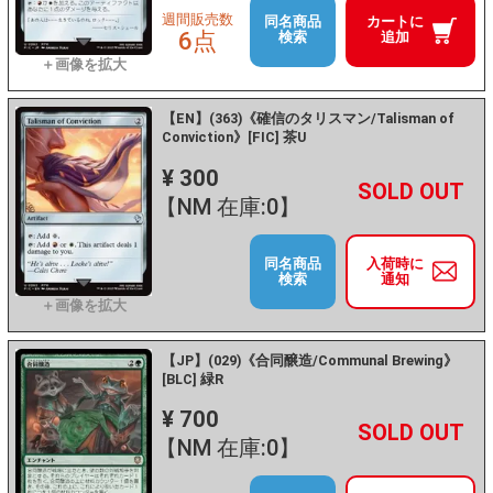
週間販売数
同名商品
カートに
6点
検索
追加
【EN】(363)《確信のタリスマン/Talisman of
Conviction》[FIC] 茶U
¥ 300
+
－
【NM 在庫:0】
同名商品
入荷時に
検索
通知
【JP】(029)《合同醸造/Communal Brewing》
[BLC] 緑R
¥ 700
+
－
【NM 在庫:0】