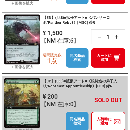
【EN】(448)■拡張アート■《パンサーロ
ボ/Panther Robot》[MSC] 茶R
¥ 1,500
+
－
【NM 在庫:6】
週間販売数
同名商品
カートに
1点
検索
追加
【JP】(065)■拡張アート■《根鋳造の弟子入
り/Rootcast Apprenticeship》[BLC] 緑R
¥ 200
+
－
【NM 在庫:0】
同名商品
入荷時に
検索
通知