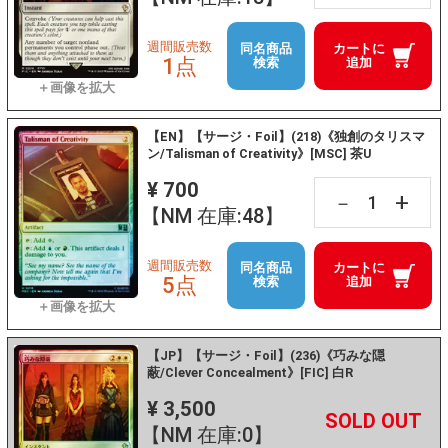
週間販売数
同名商品
カートに
1点
検索
追加
【EN】【サージ・Foil】(218)《独創のタリスマ
ン/Talisman of Creativity》[MSC] 茶U
¥ 700
+
－
【NM 在庫:48】
週間販売数
同名商品
カートに
5点
検索
追加
【JP】【サージ・Foil】(236)《巧みな隠
蔽/Clever Concealment》[FIC] 白R
¥ 3,500
+
－
【NM 在庫:0】