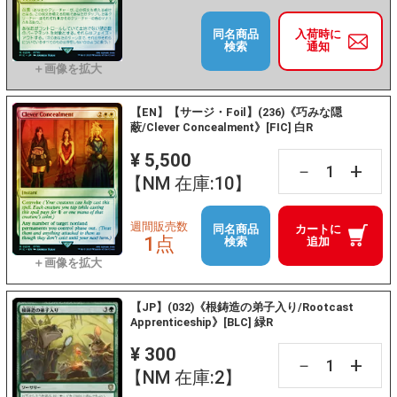
同名商品
入荷時に
検索
通知
【EN】【サージ・Foil】(236)《巧みな隠
蔽/Clever Concealment》[FIC] 白R
¥ 5,500
+
－
【NM 在庫:10】
週間販売数
同名商品
カートに
1点
検索
追加
【JP】(032)《根鋳造の弟子入り/Rootcast
Apprenticeship》[BLC] 緑R
¥ 300
+
－
【NM 在庫:2】