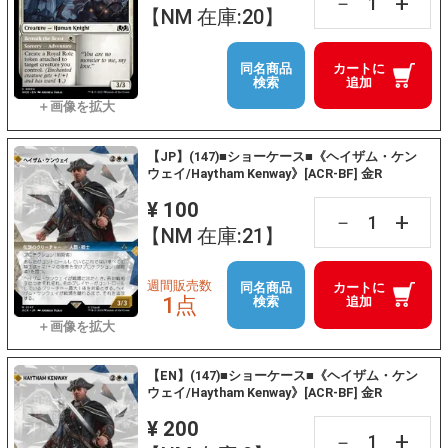
+
－
【NM 在庫:20】
同名商品
カートに
検索
追加
【JP】(147)■ショーケース■《ヘイザム・ケン
ウェイ/Haytham Kenway》[ACR-BF] 金R
¥ 100
+
－
【NM 在庫:21】
週間販売数
同名商品
カートに
1点
検索
追加
【EN】(147)■ショーケース■《ヘイザム・ケン
ウェイ/Haytham Kenway》[ACR-BF] 金R
¥ 200
+
－