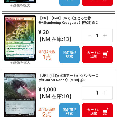
【EN】【Foil】(029)《まどろむ砦
番/Slumbering Keepguard》[WOE] 白C
¥ 30
+
－
【NM 在庫:13】
週間販売数
同名商品
カートに
1点
検索
追加
【JP】(448)■拡張アート■《パンサーロ
ボ/Panther Robot》[MSC] 茶R
¥ 1,000
+
－
【NM 在庫:10】
週間販売数
同名商品
カートに
2点
検索
追加