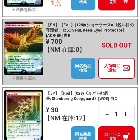
1点
検索
追加
【EN】【Foil】(128)■ショーケース■《鋭い目の
守護者、セヌ/Senu, Keen-Eyed Protector》
[ACR-BF] 白R
¥ 700
+
－
【NM 在庫:0】
同名商品
入荷時に
検索
通知
【JP】【Foil】(029)《まどろむ砦
番/Slumbering Keepguard》[WOE] 白C
¥ 30
+
－
【NM 在庫:12】
同名商品
カートに
検索
追加