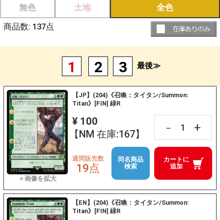
無色
土地
全色
商品数:
137
点
1
2
3
最後≫
【JP】(204)《召喚：タイタン/Summon:
Titan》[FIN] 緑R
¥ 100
+
－
【NM 在庫:167】
週間販売数
同名商品
カートに
19点
検索
追加
【EN】(204)《召喚：タイタン/Summon:
Titan》[FIN] 緑R