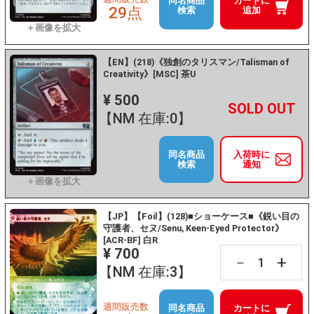
同名商品
カートに
29点
検索
追加
【EN】(218)《独創のタリスマン/Talisman of
Creativity》[MSC] 茶U
¥ 500
+
－
【NM 在庫:0】
同名商品
入荷時に
検索
通知
【JP】【Foil】(128)■ショーケース■《鋭い目の
守護者、セヌ/Senu, Keen-Eyed Protector》
[ACR-BF] 白R
¥ 700
+
－
【NM 在庫:3】
週間販売数
同名商品
カートに