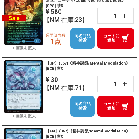
写本、コーディ/Codie, Vociferous Codex》
[SPG] 茶R
¥ 580
+
－
【NM 在庫:23】
週間販売数
同名商品
カートに
1点
検索
追加
【JP】(067)《精神調節/Mental Modulation》
[EOE] 青C
¥ 30
+
－
【NM 在庫:71】
同名商品
カートに
検索
追加
【EN】(067)《精神調節/Mental Modulation》
[EOE] 青C