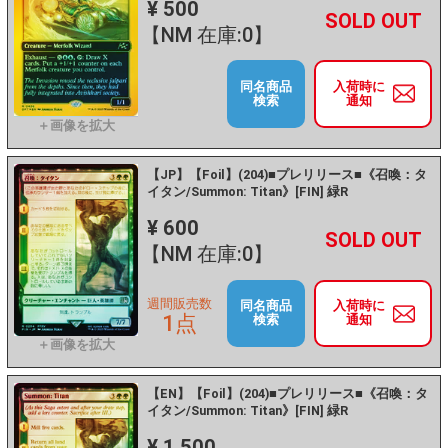
¥ 500
+
－
【NM 在庫:0】
同名商品
入荷時に
検索
通知
【JP】【Foil】(204)■プレリリース■《召喚：タ
イタン/Summon: Titan》[FIN] 緑R
¥ 600
+
－
【NM 在庫:0】
週間販売数
同名商品
入荷時に
1点
検索
通知
【EN】【Foil】(204)■プレリリース■《召喚：タ
イタン/Summon: Titan》[FIN] 緑R
¥ 1,500