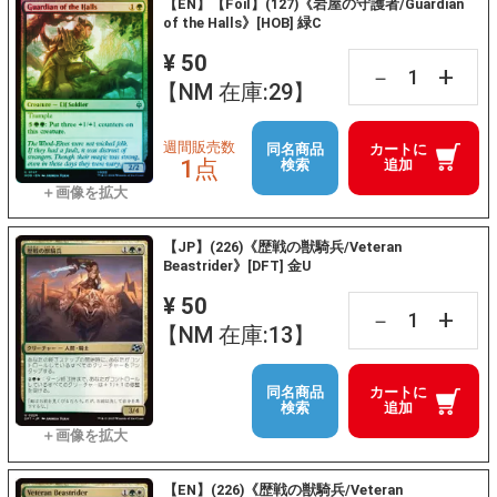
【EN】【Foil】(127)《岩屋の守護者/Guardian
of the Halls》[HOB] 緑C
¥ 50
+
－
【NM 在庫:29】
週間販売数
同名商品
カートに
1点
検索
追加
【JP】(226)《歴戦の獣騎兵/Veteran
Beastrider》[DFT] 金U
¥ 50
+
－
【NM 在庫:13】
同名商品
カートに
検索
追加
【EN】(226)《歴戦の獣騎兵/Veteran