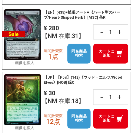
【EN】(435)■拡張アート■《ハート型のハー
ブ/Heart-Shaped Herb》[MSC] 茶R
¥ 280
+
－
【NM 在庫:31】
週間販売数
同名商品
カートに
1点
検索
追加
【JP】【Foil】(142)《ウッド・エルフ/Wood
Elves》[HOB] 緑C
¥ 30
+
－
【NM 在庫:18】
週間販売数
同名商品
カートに
12点
検索
追加