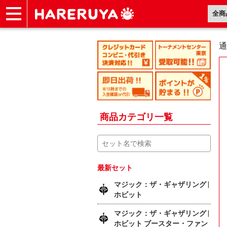
ショップ
買取
記事
デッキ検索
デッキ構築
選手一覧
店舗一覧
イベント
ヘルプ
お問い合わせ
通
商品カテゴリ一覧