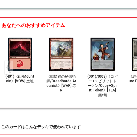
あなたへのおすすめアイテム
(401)《山/Mount
《戦慄衆の秘儀術
(001)/(003)《コピ
《縫
ain》[VOW] 土地
師/Dreadhorde Ar
ー+スピリットト
ure 
canist》[WAR] 赤
ークン/Copy+Spir
R
it Token》[TLA]
無/無
このカードはこんなデッキで使われています