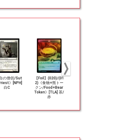
合の僧侶/Sut
【Foil】(020)/(01
《ルーンの母/Mot
《赤霊破/Red
Priest》[NPH]
2)《食物+熊トー
her of Runes》[U
mental Bla
白C
クン/Food+Bear
LG] 白U
ED] 赤C
Token》[TLA] 茶/
赤