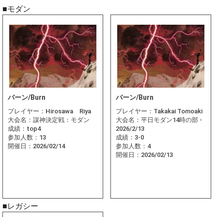
■モダン
バーン/Burn
バーン/Burn
プレイヤー：
Hirosawa Riya
プレイヤー：
Takakai Tomoaki
大会名：
謀神決定戦：モダン
大会名：
平日モダン14時の部 -
成績：
top4
2026/2/13
参加人数：
13
成績：
3-0
開催日：
2026/02/14
参加人数：
4
開催日：
2026/02/13
■レガシー