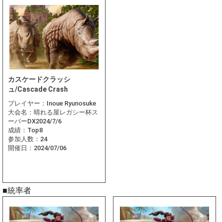
カスケードクラッシ
ュ/Cascade Crash
プレイヤー：
Inoue Ryunosuke
大会名：
晴れる屋レガシー杯ス
ーパーDX2024/7/6
成績：
Top8
参加人数：
24
開催日：
2024/07/06
■統率者