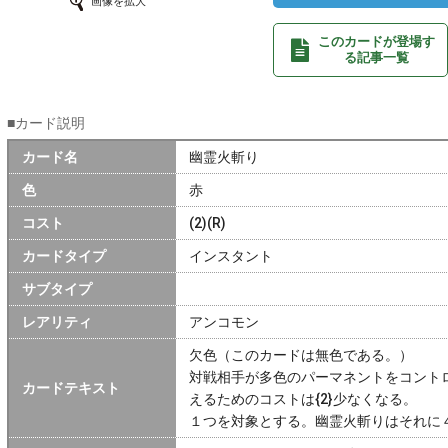
画像を拡大
このカードが登場す
る記事一覧
■カード説明
カード名
幽霊火斬り
色
赤
コスト
(2)(R)
カードタイプ
インスタント
サブタイプ
レアリティ
アンコモン
欠色（このカードは無色である。）
対戦相手が多色のパーマネントをコント
カードテキスト
えるためのコストは{2}少なくなる。
１つを対象とする。幽霊火斬りはそれに