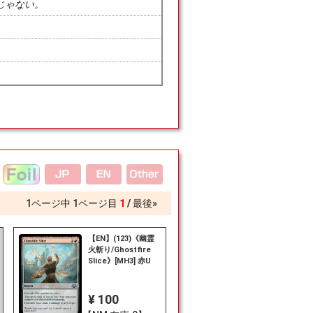
じゃない。
1
ページ中
1
ページ目
1
最後»
【EN】(123)《幽霊
火斬り/Ghostfire
Slice》[MH3] 赤U
¥ 100