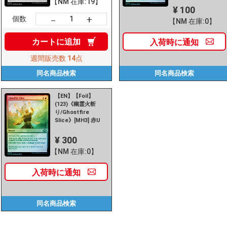
【NM 在庫:19】
¥ 100
+
－
個数
【NM 在庫:0】
カートに
追加
入荷時に
通知
週間販売数
14点
同名商品
検索
同名商品
検索
【EN】【Foil】
(123)《幽霊火斬
り/Ghostfire
Slice》[MH3] 赤U
¥ 300
【NM 在庫:0】
入荷時に
通知
同名商品
検索