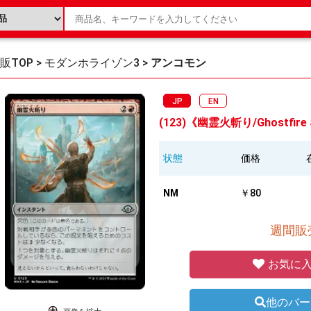
販TOP
>
モダンホライゾン3
>
アンコモン
JP
EN
(123)《幽霊火斬り/Ghostfire 
状態
価格
NM
￥80
週間販売
お気に入
他のバー