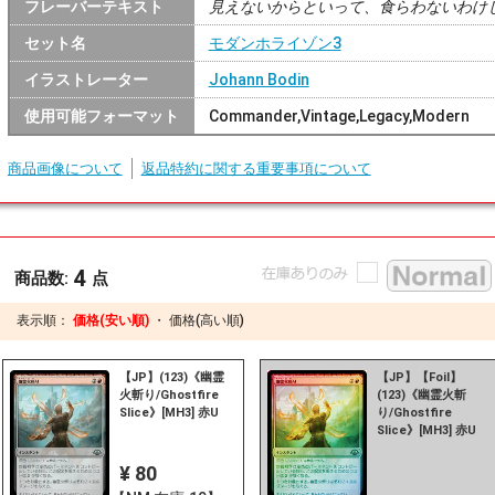
フレーバーテキスト
見えないからといって、食らわないわけ
セット名
モダンホライゾン3
イラストレーター
Johann Bodin
使用可能フォーマット
Commander,Vintage,Legacy,Modern
商品画像について
返品特約に関する重要事項について
4
商品数:
点
表示順：
価格(安い順)
・
価格(高い順)
【JP】(123)《幽霊
【JP】【Foil】
火斬り/Ghostfire
(123)《幽霊火斬
Slice》[MH3] 赤U
り/Ghostfire
Slice》[MH3] 赤U
¥ 80