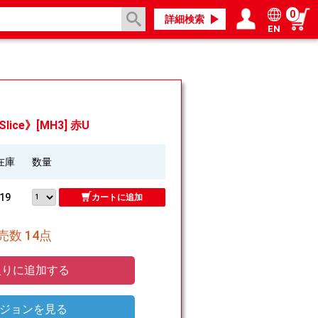
0
詳細検索
EN
ログイン／会員登録
マイページ
Slice》[MH3] 赤U
在庫
数量
19
カートに追加
数 14点
りに追加する
ジョンを見る