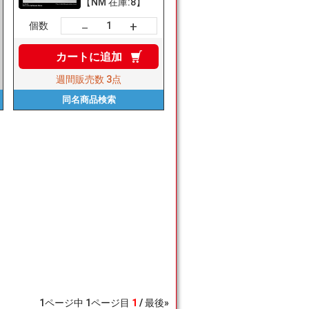
【NM 在庫:8】
+
－
個数
カートに
追加
週間販売数
3点
同名商品
検索
1
ページ中
1
ページ目
1
最後»