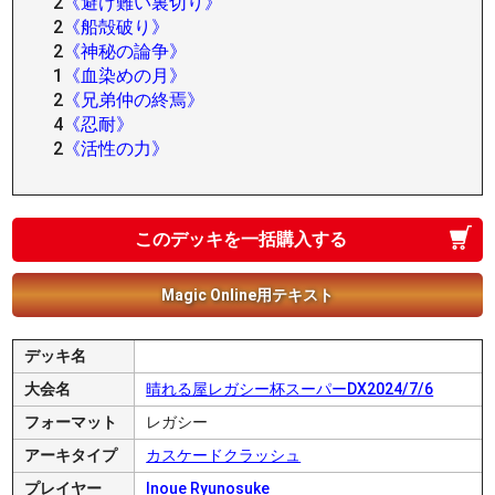
2
《避け難い裏切り》
2
《船殻破り》
2
《神秘の論争》
1
《血染めの月》
2
《兄弟仲の終焉》
4
《忍耐》
2
《活性の力》
このデッキを一括購入する
Magic Online用テキスト
デッキ名
大会名
晴れる屋レガシー杯スーパーDX2024/7/6
フォーマット
レガシー
アーキタイプ
カスケードクラッシュ
プレイヤー
Inoue Ryunosuke