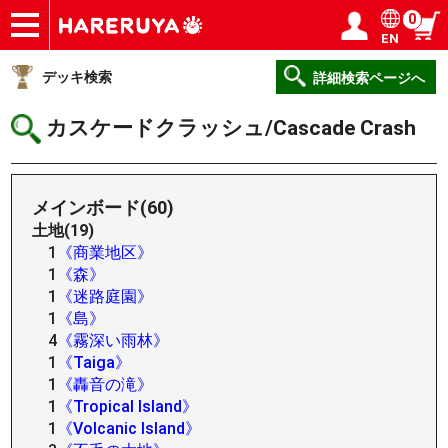
0
EN
ショップ
買取
記事
デッキ検索
デッキ構築
選手一覧
店舗一覧
イベント
ヘルプ
お問い合わせ
ログイン／会員登録
マイページ
デッキ検索
詳細検索ページへ
カスケードクラッシュ/Cascade Crash
メインボード(60)
土地(19)
1
《商業地区》
1
《森》
1
《迷路庭園》
1
《島》
4
《霧深い雨林》
1
《Taiga》
1
《轟音の滝》
1
《Tropical Island》
1
《Volcanic Island》