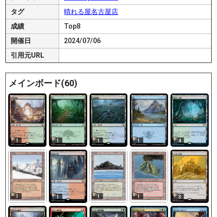
タグ
晴れる屋名古屋店
成績
Top8
開催日
2024/07/06
引用元URL
メインボード(60)
1
1
1
1
4
1
1
1
1
3