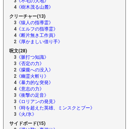
3
《不毛の大地》
4
《樹木茂る山麓》
クリーチャー(13)
3
《猿人の指導霊》
4
《エルフの指導霊》
4
《断片無き工作員》
2
《厚かましい借り手》
呪文(28)
3
《脈打つ知識》
3
《否定の力》
2
《朦朧への没入》
2
《幽霊火斬り》
4
《暴力的な突発》
4
《意志の力》
3
《衝撃の足音》
3
《ロリアンの発見》
1
《時を超えた英雄、ミンスクとブー》
3
《火/氷》
サイドボード(15)