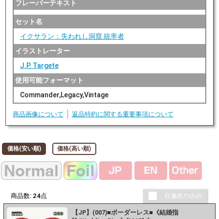
フレーバーテキスト
セット名
イクサラン：失われし洞窟 統率者
イラストレーター
J.P. Targete
使用可能フォーマット
Commander,Legacy,Vintage
商品画像について
返品特約に関する重要事項について
価格(安い順)
価格(高い順)
商品数:
24
点
【JP】(007)■ボーダーレス■《結婚指