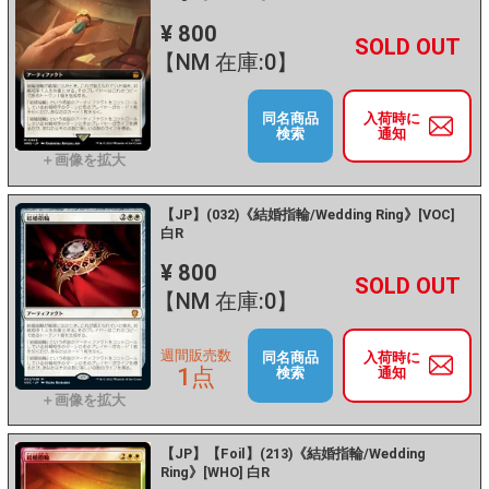
¥ 800
+
－
【NM 在庫:0】
同名商品
入荷時に
検索
通知
【JP】(032)《結婚指輪/Wedding Ring》[VOC]
白R
¥ 800
+
－
【NM 在庫:0】
週間販売数
同名商品
入荷時に
1点
検索
通知
【JP】【Foil】(213)《結婚指輪/Wedding
Ring》[WHO] 白R