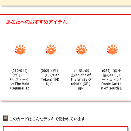
あなたへのおすすめアイテム
(010/014)
(002)《猫ト
《白蘭の騎
(027)《南小
《ヴォイド
ークン/Cat
士/Knight of
路のロージ
+リストーク
Token》[FD
the White O
ー・コトン/
ン/The Void
N] 白
rchid》[ORI]
Rosie Cotto
+Squirrel To
白R
n of South L
ken》[MSH]
ane》[LTR]
黒/緑
白U
このカードはこんなデッキで使われています