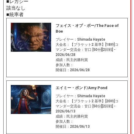
■レガシー
該当なし
■統率者
フェイス・オブ・ボー/The Face of
Boe
プレイヤー：
Shimada Hayate
大会名：
【ブラケット2 基準】[18時]コ
マンダー交流会：甘口 [50分][2回戦] -
2026/06/28
成績：
民主的勝利賞
参加人数：
開催日：
2026/06/28
エイミー・ポンド/Amy Pond
プレイヤー：
Shimada Hayate
大会名：
【ブラケット2 基準】[20時]コ
マンダー交流会：甘口 [50分][2回戦] -
2026/06/13
成績：
民主的勝利賞
参加人数：
開催日：
2026/06/13