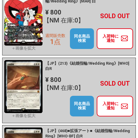
輪/Wedding Ring》[MAR] 白
¥ 800
+
－
【NM 在庫:0】
週間販売数
同名商品
入荷時に
1点
検索
通知
【JP】(213)《結婚指輪/Wedding Ring》[WHO]
白R
¥ 800
+
－
【NM 在庫:0】
同名商品
入荷時に
検索
通知
【JP】(468)■拡張アート■《結婚指輪/Wedding
Ring》[WHO-BF] 白R