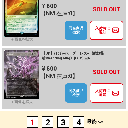
¥ 800
+
－
【NM 在庫:0】
同名商品
入荷時に
検索
通知
【JP】(102)■ボーダーレス■《結婚指
輪/Wedding Ring》[LCC] 白R
¥ 800
+
－
【NM 在庫:0】
同名商品
入荷時に
検索
通知
1
2
3
4
最後へ»