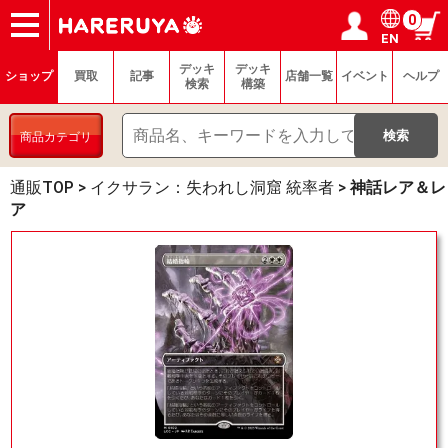
0
EN
ショップ
買取
記事
デッキ検索
デッキ構築
選手一覧
店舗一覧
イベント
ヘルプ
お問い合わせ
ログイン／会員登録
マイページ
デッキ
デッキ
ショップ
買取
記事
店舗一覧
イベント
ヘルプ
検索
構築
商品カテゴリ
通販TOP
>
イクサラン：失われし洞窟 統率者
>
神話レア＆レ
ア