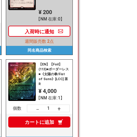
¥ 200
【NM 在庫:0】
入荷時に
通知
週間販売数
2点
同名商品
検索
【EN】【Foil】
(113)■ボーダーレス
■《太陽の拳/Fist
of Suns》[LCC] 茶
R
¥ 4,000
【NM 在庫:1】
+
－
個数
カートに
追加