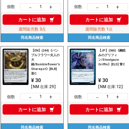
+
+
－
－
個数
個数
カートに
追加
カートに
追加
週間販売数
3点
週間販売数
1点
同名商品
検索
同名商品
検索
【EN】(244)《バン
【JP】(065)《鋼睨
ブルフラワー夫人の
みのグリフィ
大
ン/Steelgaze
鍋/Bumbleflower's
Griffin》[ELD] 青C
Sharepot》[BLB]
茶C
¥ 30
¥ 30
【NM 在庫:29】
【NM 在庫:12】
+
+
－
－
個数
個数
カートに
追加
カートに
追加
同名商品
検索
同名商品
検索