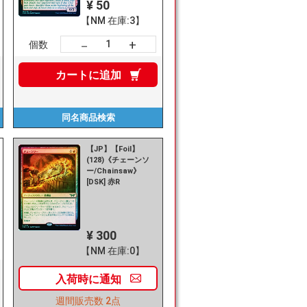
¥ 50
【NM 在庫:3】
+
－
個数
カートに
追加
同名商品
検索
【JP】【Foil】
(128)《チェーンソ
ー/Chainsaw》
[DSK] 赤R
¥ 300
【NM 在庫:0】
入荷時に
通知
週間販売数
2点