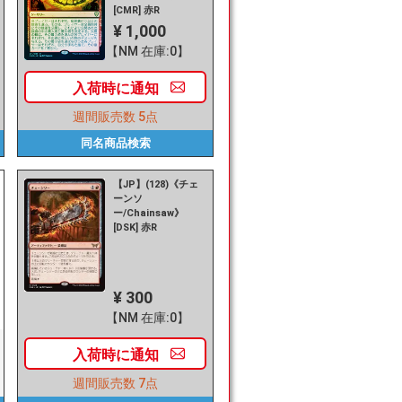
[CMR] 赤R
¥ 1,000
【NM 在庫:0】
入荷時に
通知
週間販売数
5点
同名商品
検索
【JP】(128)《チェ
ーンソ
ー/Chainsaw》
[DSK] 赤R
¥ 300
【NM 在庫:0】
入荷時に
通知
週間販売数
7点