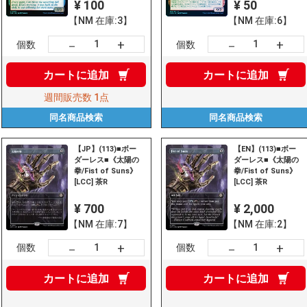
¥ 100
¥ 50
【NM 在庫:3】
【NM 在庫:6】
+
+
－
－
個数
個数
カートに
追加
カートに
追加
週間販売数
1点
同名商品
検索
同名商品
検索
【JP】(113)■ボー
【EN】(113)■ボー
ダーレス■《太陽の
ダーレス■《太陽の
拳/Fist of Suns》
拳/Fist of Suns》
[LCC] 茶R
[LCC] 茶R
¥ 700
¥ 2,000
【NM 在庫:7】
【NM 在庫:2】
+
+
－
－
個数
個数
カートに
追加
カートに
追加