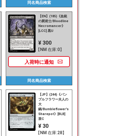
同名商品
検索
【EN】(185)《血統
の屍術士/Bloodline
Necromancer》
[LCC] 黒U
¥ 300
【NM 在庫:0】
入荷時に
通知
同名商品
検索
【JP】(244)《バン
ブルフラワー夫人の
大
鍋/Bumbleflower's
Sharepot》[BLB]
茶C
¥ 30
【NM 在庫:28】