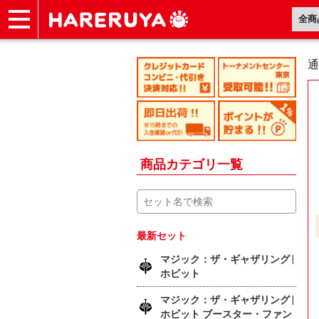
ショップ
買取
記事
デッキ検索
デッキ構築
選手一覧
店舗一覧
イベント
ヘルプ
お問い合わせ
通
商品カテゴリ一覧