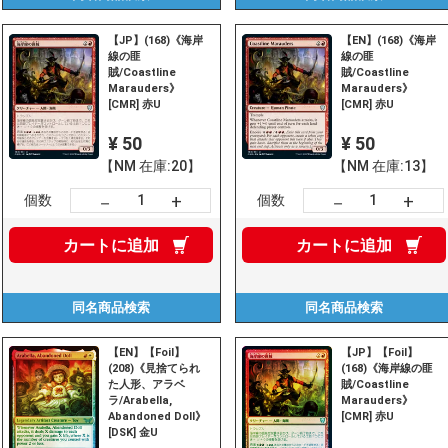
【JP】(168)《海岸
【EN】(168)《海岸
線の匪
線の匪
賊/Coastline
賊/Coastline
Marauders》
Marauders》
[CMR] 赤U
[CMR] 赤U
¥ 50
¥ 50
【NM 在庫:20】
【NM 在庫:13】
+
+
－
－
個数
個数
カートに
追加
カートに
追加
同名商品
検索
同名商品
検索
【EN】【Foil】
【JP】【Foil】
(208)《見捨てられ
(168)《海岸線の匪
た人形、アラベ
賊/Coastline
ラ/Arabella,
Marauders》
Abandoned Doll》
[CMR] 赤U
[DSK] 金U