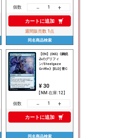
+
－
個数
カートに
追加
週間販売数
1点
同名商品
検索
【EN】(065)《鋼睨
みのグリフィ
ン/Steelgaze
Griffin》[ELD] 青C
¥ 30
【NM 在庫:12】
+
－
個数
カートに
追加
同名商品
検索