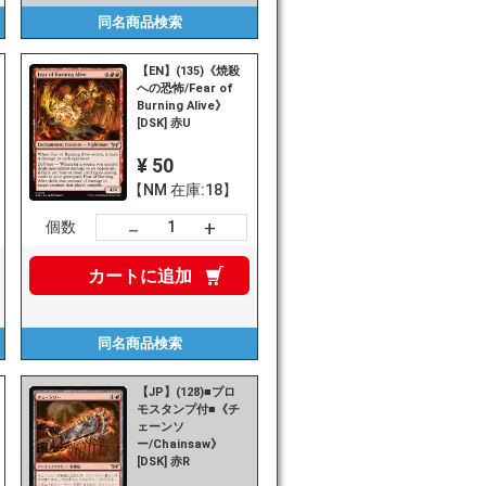
同名商品
検索
【EN】(135)《焼殺
への恐怖/Fear of
Burning Alive》
[DSK] 赤U
¥ 50
【NM 在庫:18】
+
－
個数
カートに
追加
同名商品
検索
【JP】(128)■プロ
モスタンプ付■《チ
ェーンソ
ー/Chainsaw》
[DSK] 赤R