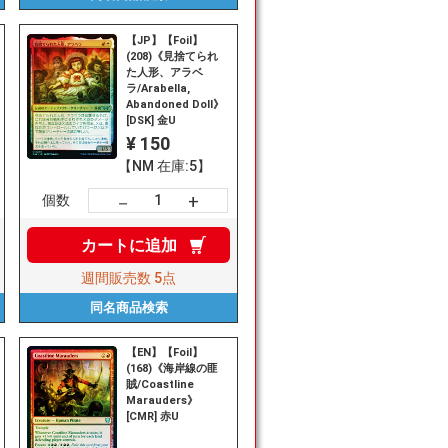
【JP】【Foil】
(208)《見捨てられ
た人形、アラベ
ラ/Arabella,
Abandoned Doll》
[DSK] 金U
¥ 150
【NM 在庫:5】
+
－
個数
カートに
追加
週間販売数
5点
同名商品
検索
【EN】【Foil】
(168)《海岸線の匪
賊/Coastline
Marauders》
[CMR] 赤U