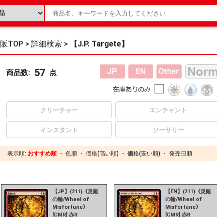
販TOP
>
詳細検索
>
【J.P. Targete】
57
商品数:
点
クリーチャー
エンチャント
インスタント
ソーサリー
表示順:
おすすめ順
・
色順
・
価格(高い順)
・
価格(安い順)
・
発売日順
【JP】(211)《災難
【EN】(211)《災難
の輪/Wheel of
の輪/Wheel of
Misfortune》
Misfortune》
[CMR] 赤R
[CMR] 赤R