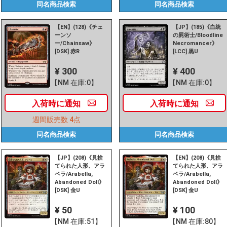
同名商品
検索
同名商品
検索
【EN】(128)《チェ
【JP】(185)《血統
ーンソ
の屍術士/Bloodline
ー/Chainsaw》
Necromancer》
[DSK] 赤R
[LCC] 黒U
¥ 300
¥ 400
【NM 在庫:0】
【NM 在庫:0】
入荷時に
通知
入荷時に
通知
週間販売数
4点
同名商品
検索
同名商品
検索
【JP】(208)《見捨
【EN】(208)《見捨
てられた人形、アラ
てられた人形、アラ
ベラ/Arabella,
ベラ/Arabella,
Abandoned Doll》
Abandoned Doll》
[DSK] 金U
[DSK] 金U
¥ 50
¥ 100
【NM 在庫:51】
【NM 在庫:80】