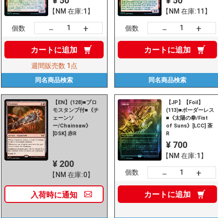
¥ 50
¥ 50
【NM 在庫:1】
【NM 在庫:11】
+
+
－
－
個数
個数
カートに
追加
カートに
追加
週間販売数
1点
同名商品
検索
同名商品
検索
【EN】(128)■プロ
【JP】【Foil】
モスタンプ付■《チ
(113)■ボーダーレス
ェーンソ
■《太陽の拳/Fist
ー/Chainsaw》
of Suns》[LCC] 茶
[DSK] 赤R
R
¥ 700
【NM 在庫:1】
¥ 200
+
－
個数
【NM 在庫:0】
カートに
追加
入荷時に
通知