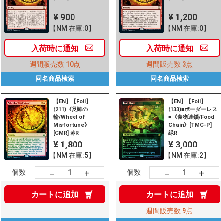
¥ 900
¥ 1,200
【NM 在庫:0】
【NM 在庫:0】
入荷時に
通知
入荷時に
通知
週間販売数
10点
週間販売数
3点
同名商品
検索
同名商品
検索
【EN】【Foil】
【EN】【Foil】
(211)《災難の
(133)■ボーダーレス
輪/Wheel of
■《食物連鎖/Food
Misfortune》
Chain》[TMC-P]
[CMR] 赤R
緑R
¥ 1,800
¥ 3,000
【NM 在庫:5】
【NM 在庫:2】
+
+
－
－
個数
個数
カートに
追加
カートに
追加
週間販売数
9点