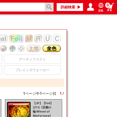
0
詳細検索
EN
ログイン／会員登録
マイページ
アーティファクト
プレインズウォーカー
1
ページ中
1
ページ目
1
/
【JP】【Foil】
(211)《災難の
輪/Wheel of
Misfortune》