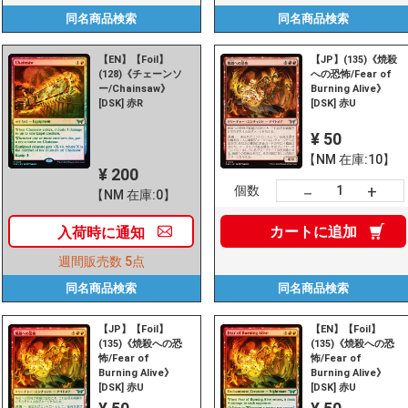
同名商品
検索
同名商品
検索
【EN】【Foil】
【JP】(135)《焼殺
(128)《チェーンソ
への恐怖/Fear of
ー/Chainsaw》
Burning Alive》
[DSK] 赤R
[DSK] 赤U
¥ 50
【NM 在庫:10】
¥ 200
+
－
個数
【NM 在庫:0】
カートに
追加
入荷時に
通知
週間販売数
5点
同名商品
検索
同名商品
検索
【JP】【Foil】
【EN】【Foil】
(135)《焼殺への恐
(135)《焼殺への恐
怖/Fear of
怖/Fear of
Burning Alive》
Burning Alive》
[DSK] 赤U
[DSK] 赤U