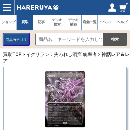
ショップ
買取
記事
デッキ検索
デッキ構築
選手一覧
店舗一覧
イベント
ヘルプ
お問い合わせ
ログイン／会員登録
マイページ
デッキ
デッキ
ショップ
買取
記事
店舗一覧
イベント
ヘルプ
検索
構築
商品カテゴリ
買取TOP
>
イクサラン：失われし洞窟 統率者
>
神話レア＆レ
ア