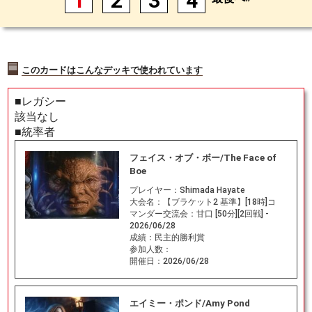
1
2
3
4
このカードはこんなデッキで使われています
■レガシー
該当なし
■統率者
フェイス・オブ・ボー/The Face of
Boe
プレイヤー：
Shimada Hayate
大会名：
【ブラケット2 基準】[18時]コ
マンダー交流会：甘口 [50分][2回戦] -
2026/06/28
成績：
民主的勝利賞
参加人数：
開催日：
2026/06/28
エイミー・ポンド/Amy Pond