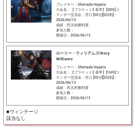
プレイヤー：
Shimada Hayate
大会名：
【ブラケット2 基準】[20時]コ
マンダー交流会：甘口 [50分][2回戦] -
2026/06/13
成績：
民主的勝利賞
参加人数：
開催日：
2026/06/13
ローリー・ウィリアムズ/Rory
Williams
プレイヤー：
Shimada Hayate
大会名：
【ブラケット2 基準】[16時]コ
マンダー交流会：甘口 [50分][2回戦] -
2026/06/13
成績：
民主的勝利賞
参加人数：
開催日：
2026/06/13
■ヴィンテージ
該当なし