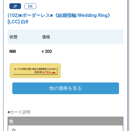
JP
EN
(102)■ボーダーレス■《結婚指輪/Wedding Ring》
[LCC] 白R
状態
価格
NM
￥300
他の価格を見る
■カード説明
色
白