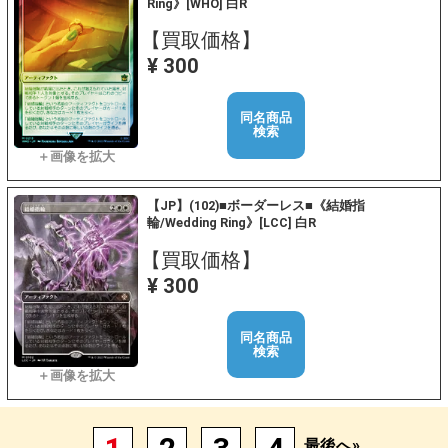
Ring》[WHO] 白R
【買取価格】
¥ 300
同名商品
検索
【JP】(102)■ボーダーレス■《結婚指
輪/Wedding Ring》[LCC] 白R
【買取価格】
¥ 300
同名商品
検索
最後へ»