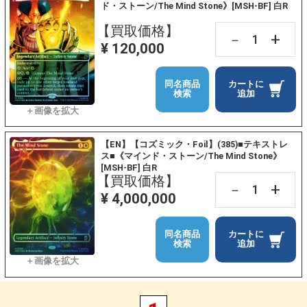
ド・ストーン/The Mind Stone》[MSH-BF] 白R
【買取価格】
+
－
¥ 120,000
同名商品
カートに
検索
追加
【EN】【コズミック・Foil】(385)■テキストレ
ス■《マインド・ストーン/The Mind Stone》
[MSH-BF] 白R
【買取価格】
+
－
¥ 4,000,000
同名商品
カートに
検索
追加