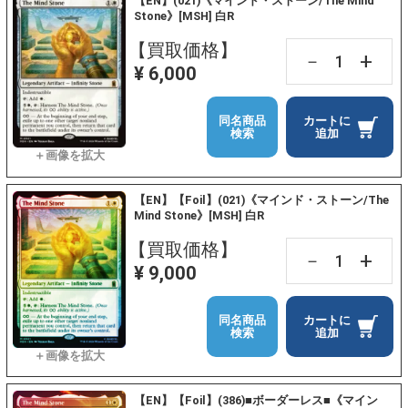
【EN】(021)《マインド・ストーン/The Mind
Stone》[MSH] 白R
【買取価格】
+
－
¥ 6,000
同名商品
カートに
検索
追加
【EN】【Foil】(021)《マインド・ストーン/The
Mind Stone》[MSH] 白R
【買取価格】
+
－
¥ 9,000
同名商品
カートに
検索
追加
【EN】【Foil】(386)■ボーダーレス■《マイン