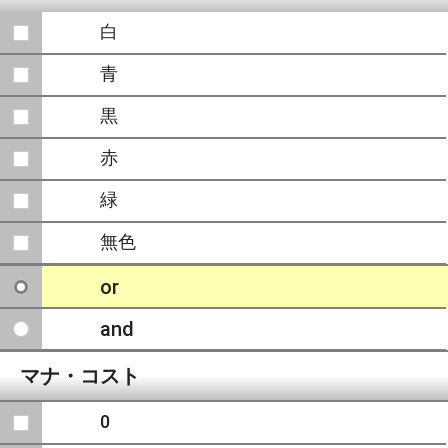
白
青
黒
赤
緑
無色
or
and
マナ・コスト
0