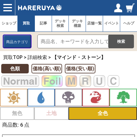
ショップ
買取
記事
デッキ検索
デッキ構築
選手一覧
店舗一覧
イベント
ヘルプ
お問い合わせ
ログイン／会員登録
マイページ
デッキ
デッキ
ショップ
買取
記事
店舗一覧
イベント
ヘルプ
検索
構築
商品カテゴリ
買取TOP
>
詳細検索
>
【マインド・ストーン】
色順
価格(高い順)
価格(安い順)
無色
土地
全色
商品数: 6 点