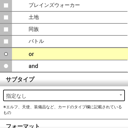
プレインズウォーカー
土地
同族
バトル
or
and
サブタイプ
指定なし
※エルフ、天使、装備品など、カードのタイプ欄に記載されている
もの
フォーマット