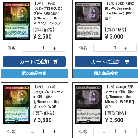
【JP】【Foil】
【EN】(082)《鏡に
(082)■プロモスタン
願いを/Beseech
プ付■《鏡に願い
the Mirror》[WOE]
を/Beseech the
黒R
Mirror》[Pスタン
プ_WOE] 黒R
【買取価格】
【買取価格】
¥ 2,500
¥ 3,000
+
+
－
－
個数
個数
カートに
追加
カートに
追加
同名商品
検索
同名商品
検索
【EN】【Foil】
【EN】(336)■拡張
(082)■プレリリース
アート■《鏡に願い
■《鏡に願い
を/Beseech the
を/Beseech the
Mirror》[WOE-BF]
Mirror》[WOE-
黒R
PRE] 黒R
【買取価格】
【買取価格】
¥ 3,500
¥ 3,500
+
+
－
－
個数
個数