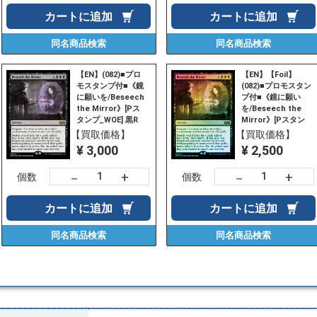
カートに
追加
カートに
追加
同名商品
検索
同名商品
検索
【EN】(082)■プロ
【EN】【Foil】
モスタンプ付■《鏡
(082)■プロモスタン
に願いを/Beseech
プ付■《鏡に願い
the Mirror》[Pス
を/Beseech the
タンプ_WOE] 黒R
Mirror》[Pスタン
プ_WOE] 黒R
【買取価格】
【買取価格】
¥ 3,000
¥ 2,500
+
+
－
－
個数
個数
カートに
追加
カートに
追加
同名商品
検索
同名商品
検索