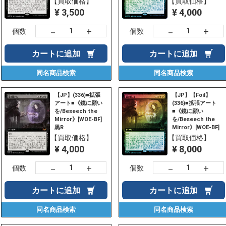
【買取価格】
【買取価格】
¥ 3,500
¥ 4,000
+
+
－
－
個数
個数
カートに
追加
カートに
追加
同名商品
検索
同名商品
検索
【JP】(336)■拡張
【JP】【Foil】
アート■《鏡に願い
(336)■拡張アート
を/Beseech the
■《鏡に願い
Mirror》[WOE-BF]
を/Beseech the
黒R
Mirror》[WOE-BF]
黒R
【買取価格】
【買取価格】
¥ 4,000
¥ 8,000
+
+
－
－
個数
個数
カートに
追加
カートに
追加
同名商品
検索
同名商品
検索