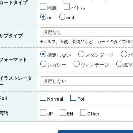
カードタイプ
同族
バトル
or
and
指定なし
サブタイプ
※エルフ、天使、装備品など、カードのタイプ欄
指定しない
スタンダード
パ
フォーマット
レガシー
ヴィンテージ
統率
イラストレータ
指定しない
ー
Foil
Normal
Foil
言語
JP
EN
Other