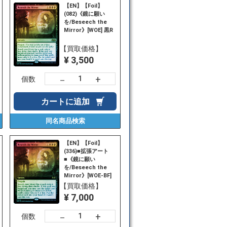
【EN】【Foil】
(082)《鏡に願い
を/Beseech the
Mirror》[WOE] 黒R
【買取価格】
¥ 3,500
+
－
個数
カートに
追加
同名商品
検索
【EN】【Foil】
(336)■拡張アート
■《鏡に願い
を/Beseech the
Mirror》[WOE-BF]
黒R
【買取価格】
¥ 7,000
+
－
個数