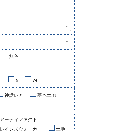
無色
5
6
7+
神話レア
基本土地
アーティファクト
レインズウォーカー
土地