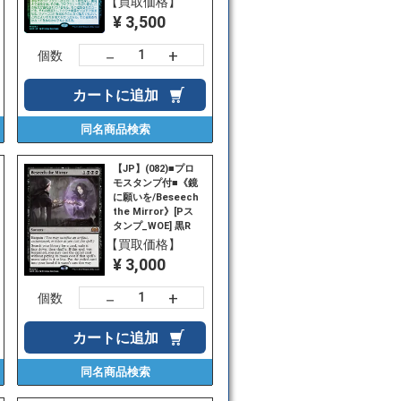
【買取価格】
¥ 3,500
+
－
個数
カートに
追加
同名商品
検索
【JP】(082)■プロ
モスタンプ付■《鏡
に願いを/Beseech
the Mirror》[Pス
タンプ_WOE] 黒R
【買取価格】
¥ 3,000
+
－
個数
カートに
追加
同名商品
検索