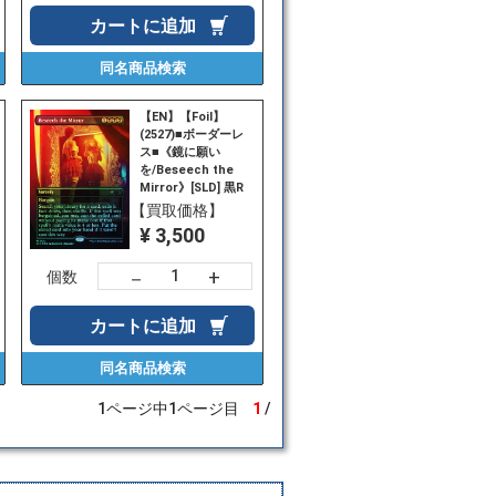
カートに
追加
同名商品
検索
【EN】【Foil】
(2527)■ボーダーレ
ス■《鏡に願い
を/Beseech the
Mirror》[SLD] 黒R
【買取価格】
¥ 3,500
+
－
個数
カートに
追加
同名商品
検索
1ページ中1ページ目
1
/