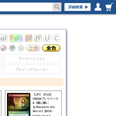
詳細検索
ログイン／会員登録
マイページ
アーティファクト
プレインズウォーカー
【JP】【Foil】
(082)■プレリリース
■《鏡に願い
を/Beseech the
Mirror》[WOE-
PRE] 黒R