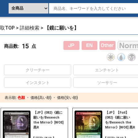
取TOP
>
詳細検索
>
【鏡に願いを】
15
商品数:
点
クリーチャー
エンチャント
インスタント
ソーサリー
表示順:
色順
・
価格(高い順)
・
価格(安い順)
【JP】(082)《鏡に
【JP】【Foil】
願いを/Beseech
(082)《鏡に願い
the Mirror》[WOE]
を/Beseech the
黒R
Mirror》[WOE] 黒R