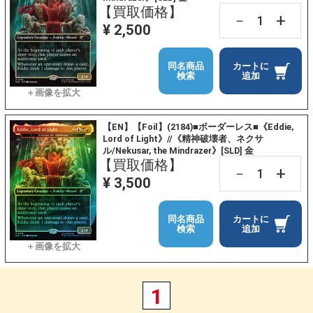
【買取価格】
+
－
¥ 2,500
同名商品
カートに
検索
追加
【EN】【Foil】(2184)■ボーダーレス■《Eddie,
Lord of Light》//《精神破壊者、ネクサ
ル/Nekusar, the Mindrazer》[SLD] 金
【買取価格】
+
－
¥ 3,500
同名商品
カートに
検索
追加
1