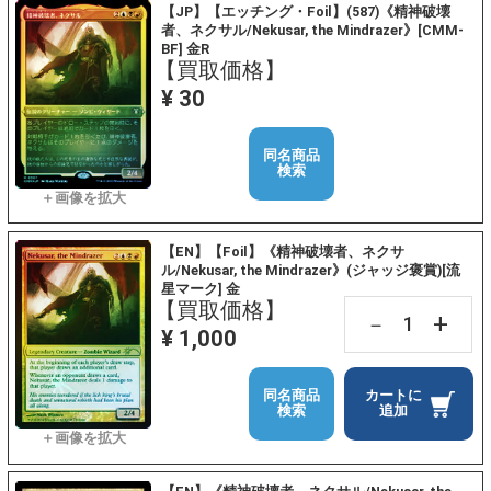
【JP】【エッチング・Foil】(587)《精神破壊
者、ネクサル/Nekusar, the Mindrazer》[CMM-
BF] 金R
【買取価格】
¥ 30
同名商品
検索
【EN】【Foil】《精神破壊者、ネクサ
ル/Nekusar, the Mindrazer》(ジャッジ褒賞)[流
星マーク] 金
【買取価格】
+
－
¥ 1,000
同名商品
カートに
検索
追加