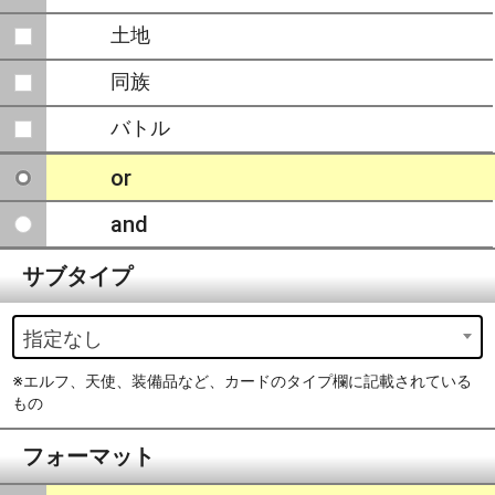
土地
同族
バトル
or
and
サブタイプ
指定なし
※エルフ、天使、装備品など、カードのタイプ欄に記載されている
もの
フォーマット