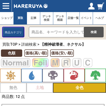
ショップ
買取
記事
デッキ検索
デッキ構築
選手一覧
店舗一覧
イベント
ヘルプ
お問い合わせ
ログイン／会員登録
マイページ
デッキ
デッキ
ショップ
買取
記事
店舗一覧
イベント
ヘルプ
検索
構築
商品カテゴリ
買取TOP
>
詳細検索
>
【精神破壊者、ネクサル】
色順
価格(高い順)
価格(安い順)
無色
土地
全色
商品数: 12 点