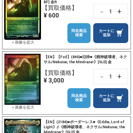
BF] 金R
【買取価格】
+
－
¥ 600
同名商品
カートに
検索
追加
【EN】【Foil】(860)■旧枠■《精神破壊者、ネク
サル/Nekusar, the Mindrazer》[SLD] 金
【買取価格】
+
－
¥ 3,000
同名商品
カートに
検索
追加
【EN】(2184)■ボーダーレス■《Eddie, Lord of
Light》//《精神破壊者、ネクサル/Nekusar, the
Mindrazer》[SLD] 金