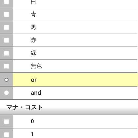
白
青
黒
赤
緑
無色
or
and
マナ・コスト
0
1