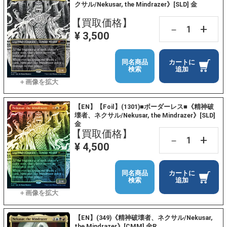
クサル/Nekusar, the Mindrazer》[SLD] 金
【買取価格】
+
－
¥ 3,500
同名商品
カートに
検索
追加
【EN】【Foil】(1301)■ボーダーレス■《精神破
壊者、ネクサル/Nekusar, the Mindrazer》[SLD]
金
【買取価格】
+
－
¥ 4,500
同名商品
カートに
検索
追加
【EN】(349)《精神破壊者、ネクサル/Nekusar,
the Mindrazer》[CMM] 金R